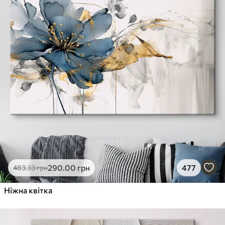
290
.00
грн
477
483
.33
грн
Ніжна квітка