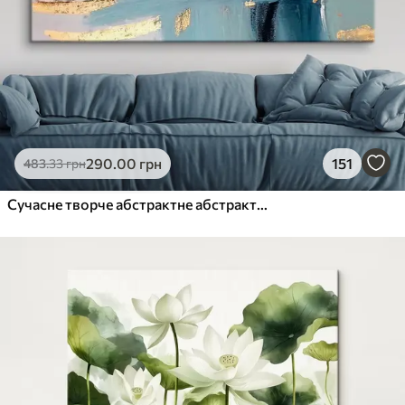
290
.00
грн
151
483
.33
грн
Сучасне творче абстрактне абстрактне настінне мистецтво