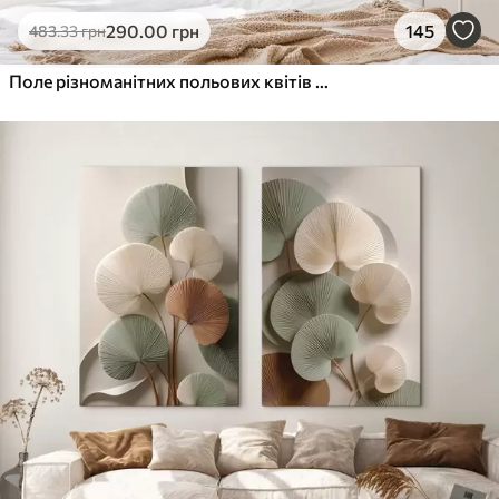
290
.00
грн
145
483
.33
грн
Поле різноманітних польових квітів та рослин у відтінках синього, білого та бежевого на м'якому, туманному тлі