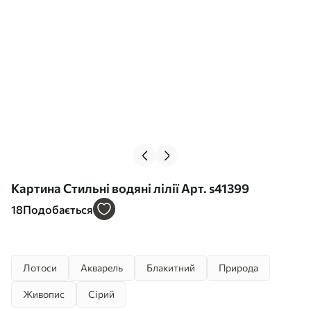
Картина Стильні водяні лілії Арт. s41399
18
Подобається
Лотоси
Акварель
Блакитний
Природа
Живопис
Сірий