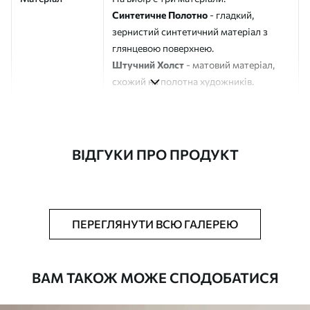
Синтетичне Полотно
- гладкий,
зернистий синтетичний матеріал з
глянцевою поверхнею.
Штучний Холст
- матовий матеріал,
схожий на полотна художників.
Еко-Холст
- високоякісне полотно зі
100% бавовни.
Автор
ART-HOLST
ВІДГУКИ ПРО ПРОДУКТ
Номер артикулу
s41399
Додатково
Можна додати лакове покриття.
ПЕРЕГЛЯНУТИ ВСЮ ГАЛЕРЕЮ
Доступні матеріали
ВАМ ТАКОЖ МОЖЕ СПОДОБАТИСЯ
Стандарт
Від
392
.00
грн