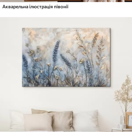
✓
Яскраві, насичені кольори
Акварельна ілюстрація півонії
✓
Стійкість до вицвітання
✓
Безпечне чорнило без запаху
✓
Поверхня з текстурою полотна
✓
Екологічний матеріал