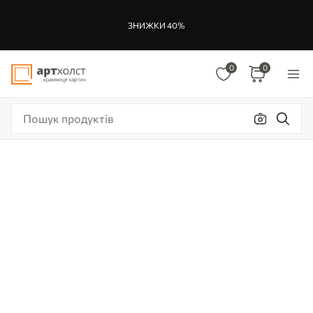
ЗНИЖКИ 40%
0
0