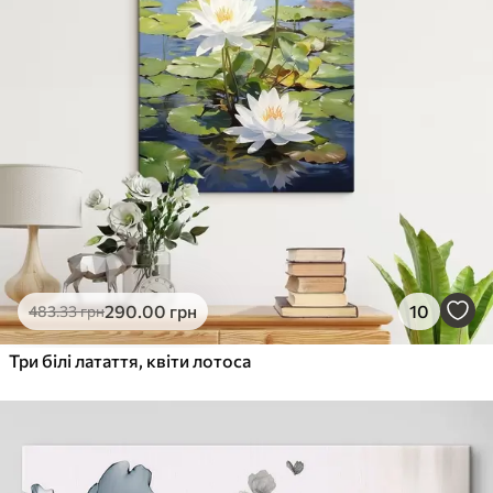
290
.00
грн
10
483
.33
грн
Три білі латаття, квіти лотоса