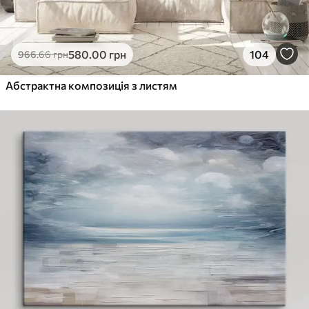
580
.00
грн
104
966
.66
грн
Абстрактна композиція з листям