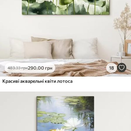
290
.00
грн
18
483
.33
грн
Красиві акварельні квіти лотоса