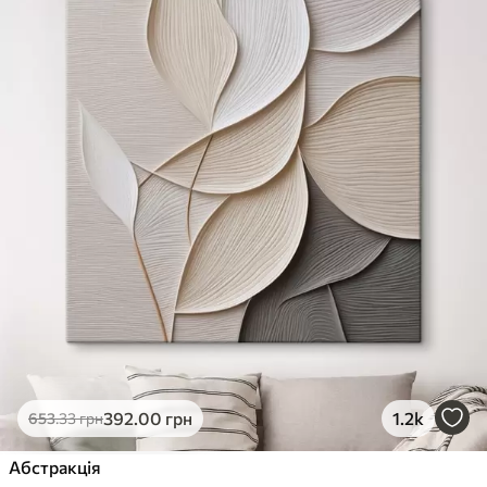
392
.00
грн
1.2k
653
.33
грн
Абстракція