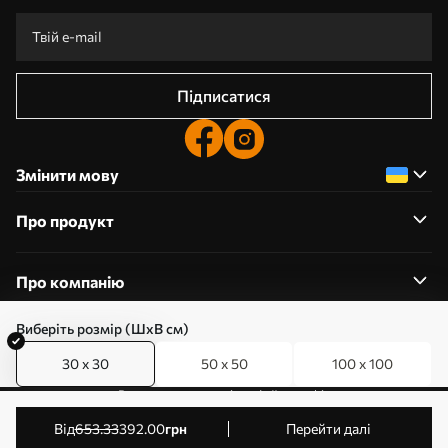
Підписатися
Змінити мову
Про продукт
Про компанію
Виберіть розмір (ШхВ см)
30 x 30
50 x 50
100 x 100
0800357223
Редагування дозволів на файли cookie
© 2011-2026 Art-holst. Усі права захищені. Власник:
від
653
.33
392
.00
грн
Перейти далі
ТОВ “КЛЄВЄР”. Код ЄДРПОУ: 31780602.