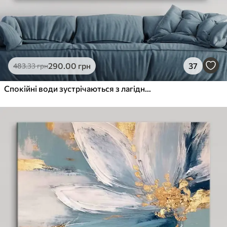
290
.00
грн
37
483
.33
грн
Спокійні води зустрічаються з лагідним небом