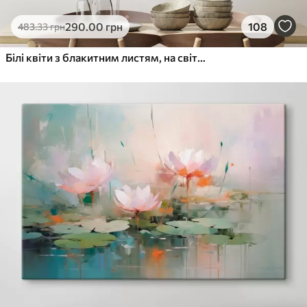
290
.00
грн
108
483
.33
грн
Білі квіти з блакитним листям, на світло-бежевому тлі, з видимими мазками пензля