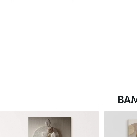
глянцевою поверхнею.
Штучний Холст
- матовий
Еко-Холст
- високоякісне
Автор
ART-HOLST
Номер артикулу
s43437
Додатково
Можна додати лакове пок
Доступні матеріали
ВА
Стандарт
Преміум
Від
290
.00
грн
Від
363
.00
грн
✓
✓
Яскраві, насичені кольори
Яскраві, насичені ко
✓
✓
Стійкість до вицвітання
Стійкість до вицвіта
✓
✓
Безпечне чорнило без запаху
Безпечне чорнило бе