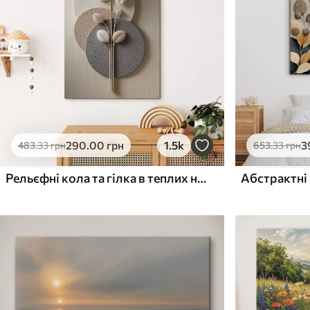
Поверхня з текстурою
Поверхня з текстуро
✗
✓
полотна
полотна
✗
✗
Екологічний матеріал
Екологічний матеріа
290
.00
грн
1.5k
3
483
.33
грн
653
.33
грн
Рельєфні кола та гілка в теплих нейтральних тонах
Абстрактні 