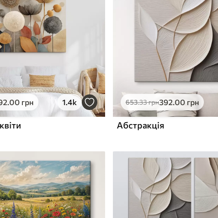
ю
Поверхня з текстурою
✓
полотна
✓
л
Екологічний матеріал
92
.00
грн
1.4k
392
.00
грн
653
.33
грн
квіти
Абстракція