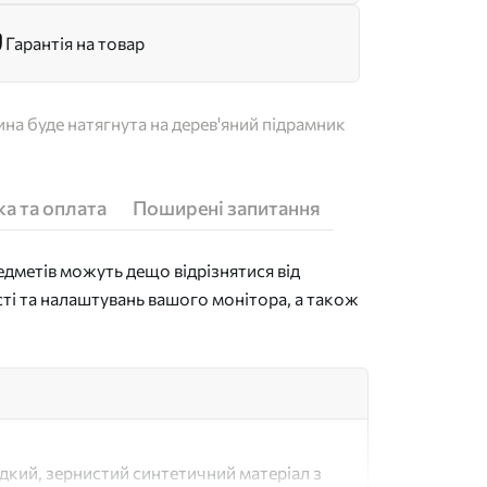
Гарантія на товар
на буде натягнута на дерев'яний підрамник
а та оплата
Поширені запитання
дметів можуть дещо відрізнятися від
сті та налаштувань вашого монітора, а також
адкий, зернистий синтетичний матеріал з