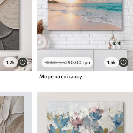
1.2k
290
.00
грн
1.5k
483
.33
грн
Море на світанку