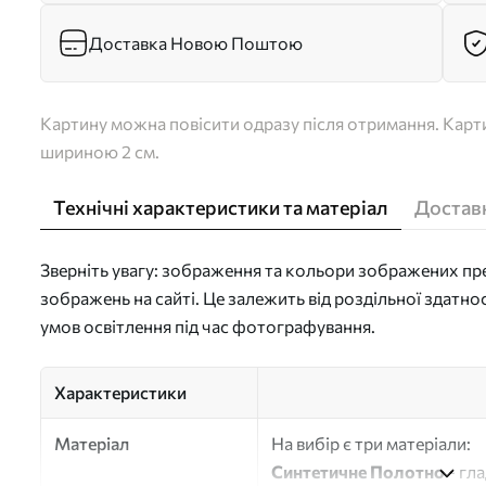
Доставка Новою Поштою
Картину можна повісити одразу після отримання. Карти
шириною 2 см.
Технічні характеристики та матеріал
Доставк
Зверніть увагу: зображення та кольори зображених пре
зображень на сайті. Це залежить від роздільної здатно
умов освітлення під час фотографування.
Характеристики
Матеріал
На вибір є три матеріали:
Синтетичне Полотно
- гл