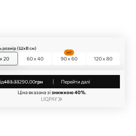
ь розмір (ШхВ см)
HIT
x 20
60 x 40
90 x 60
120 x 80
від
483
.33
290
.00
грн
Перейти далі
Ціна вказана зі
знижкою 40%
.