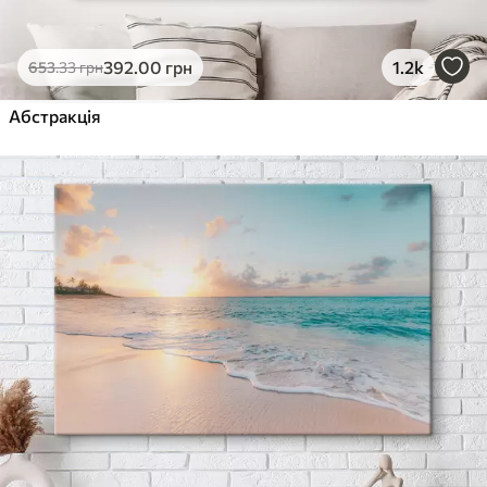
392
.00
грн
1.2k
653
.33
грн
Абстракція