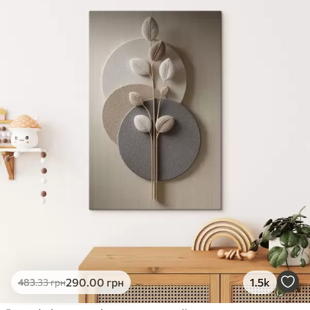
✓
Яскраві, насичені кольори
✓
Стійкість до вицвітання
✓
Безпечне чорнило без запаху
✗
Поверхня з текстурою полотна
✗
Екологічний матеріал
Преміум
Від
363
.00
грн
✓
Яскраві, насичені кольори
✓
Стійкість до вицвітання
✓
Безпечне чорнило без запаху
✓
Поверхня з текстурою полотна
✗
Екологічний матеріал
Еко-Преміум
290
.00
грн
1.5k
483
.33
грн
Від
455
.00
грн