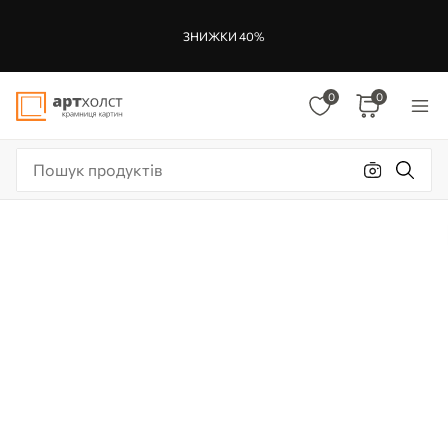
ЗНИЖКИ 40%
0
0