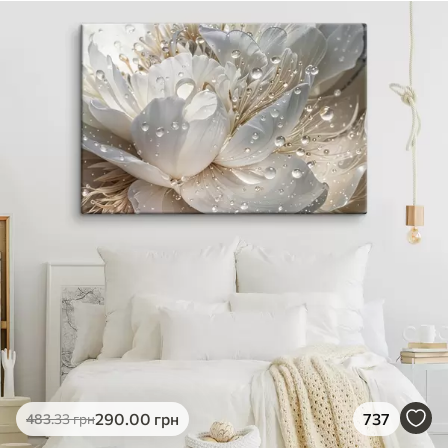
290
.00
грн
737
483
.33
грн