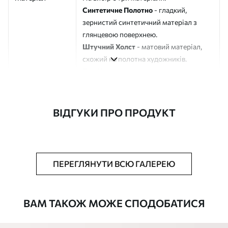
Синтетичне Полотно
- гладкий,
зернистий синтетичний матеріал з
глянцевою поверхнею.
Штучний Холст
- матовий матеріал,
схожий на полотна художників.
Еко-Холст
- високоякісне полотно зі
100% бавовни.
Автор
ART-HOLST
ВІДГУКИ ПРО ПРОДУКТ
Номер артикулу
s42450
Додатково
Можна додати лакове покриття.
ПЕРЕГЛЯНУТИ ВСЮ ГАЛЕРЕЮ
Доступні матеріали
ВАМ ТАКОЖ МОЖЕ СПОДОБАТИСЯ
Стандарт
Від
290
.00
грн