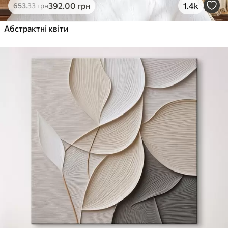
392
.00
грн
1.4k
653
.33
грн
Абстрактні квіти