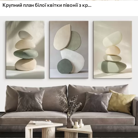
Крупний план білої квітки півонії з крапельками води на пелюстках на розмитому фоні