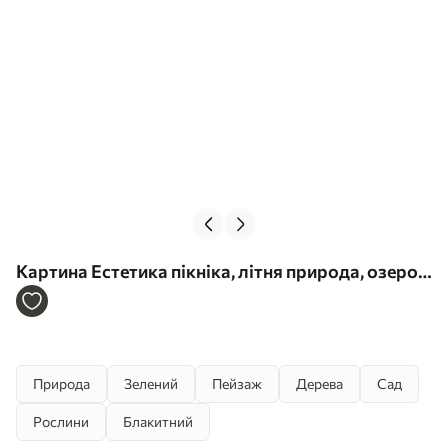
Картина Естетика пікніка, літня природа, озеро,
романтичний, акварельний стиль Арт. s42450
Природа
Зелений
Пейзаж
Дерева
Сад
Рослини
Блакитний