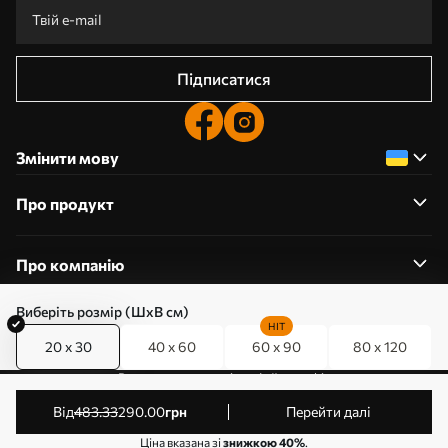
Підписатися
Змінити мову
Про продукт
Про компанію
Виберіть розмір (ШхВ см)
HIT
20 x 30
40 x 60
60 x 90
80 x 120
0800357223
Редагування дозволів на файли cookie
© 2011-2026 Art-holst. Усі права захищені. Власник:
від
483
.33
290
.00
грн
Перейти далі
ТОВ “КЛЄВЄР”. Код ЄДРПОУ: 31780602.
Ціна вказана зі
знижкою 40%
.