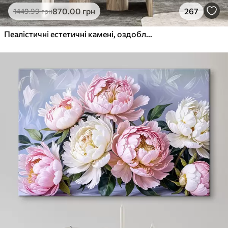
870
.00
грн
267
1449
.99
грн
Пеалістичні естетичні камені, оздоблення будинку, природне освітлення