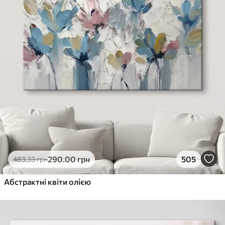
290
.00
грн
505
483
.33
грн
Абстрактні квіти олією