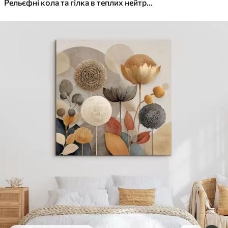
✓
Яскраві, насичені кольори
Рельєфні кола та гілка в теплих нейтральних тонах
✓
Стійкість до вицвітання
✓
Безпечне чорнило без запаху
✓
Поверхня з текстурою полотна
✓
Екологічний матеріал