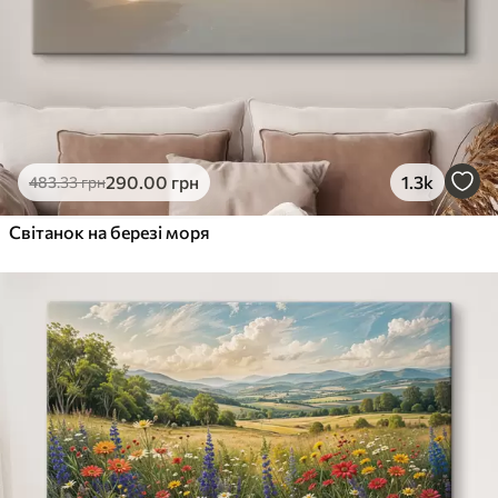
290
.00
грн
1.3k
483
.33
грн
Світанок на березі моря