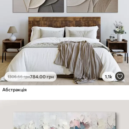
784
.00
грн
1.1k
1306
.66
грн
Абстракція