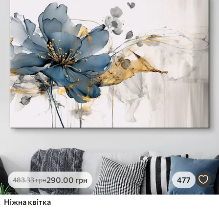
290
.00
грн
477
483
.33
грн
Ніжна квітка