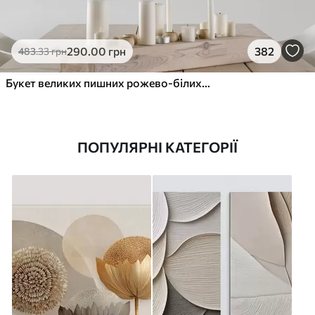
290
.00
грн
382
483
.33
грн
Букет великих пишних рожево-білих квітів півонії із зеленим листям на м’якому розмитому фоні
ПОПУЛЯРНІ КАТЕГОРІЇ