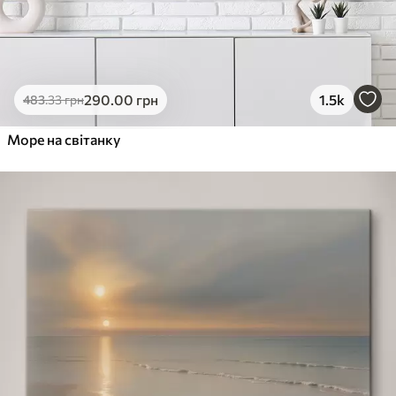
290
.00
грн
1.5k
483
.33
грн
Море на світанку