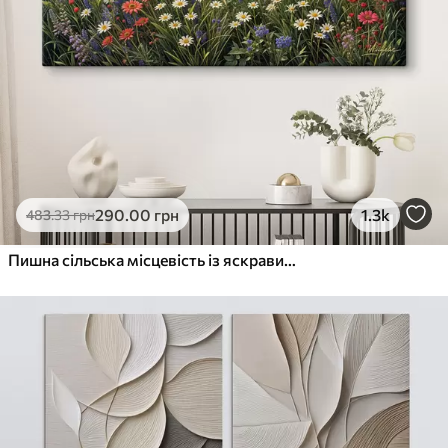
290
.00
грн
1.3k
483
.33
грн
Пишна сільська місцевість із яскравим лугом диких квітів, наповненим різнокольоровими квітами під хмарним небом