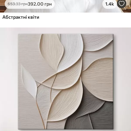
392
.00
грн
1.4k
653
.33
грн
Абстрактні квіти