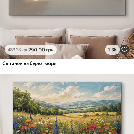
290
.00
грн
1.3k
483
.33
грн
Світанок на березі моря