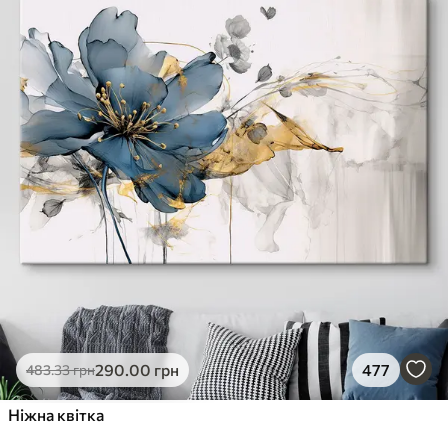
290
.00
грн
477
483
.33
грн
Ніжна квітка