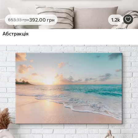
392
.00
грн
1.2k
653
.33
грн
Абстракція