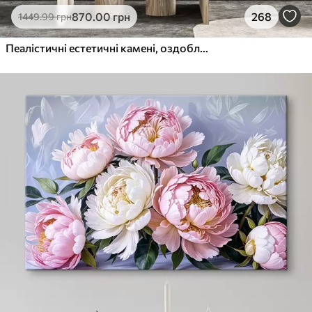
870
.00
грн
268
1449
.99
грн
Пеалістичні естетичні камені, оздоблення будинку, природне освітлення