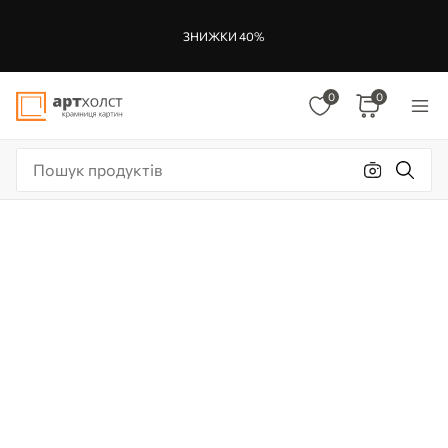
ЗНИЖКИ 40%
0
0