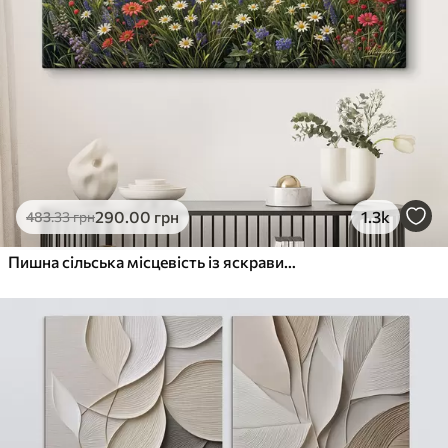
290
.00
грн
1.3k
483
.33
грн
Пишна сільська місцевість із яскравим лугом диких квітів, наповненим різнокольоровими квітами під хмарним небом