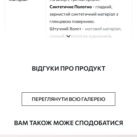
Синтетичне Полотно
- гладкий,
зернистий синтетичний матеріал з
глянцевою поверхнею.
Штучний Холст
- матовий матеріал,
схожий на полотна художників.
Еко-Холст
- високоякісне полотно зі
100% бавовни.
Автор
ART-HOLST
ВІДГУКИ ПРО ПРОДУКТ
Номер артикулу
s42035
Додатково
Можна додати лакове покриття.
ПЕРЕГЛЯНУТИ ВСЮ ГАЛЕРЕЮ
Доступні матеріали
ВАМ ТАКОЖ МОЖЕ СПОДОБАТИСЯ
Стандарт
Від
290
.00
грн