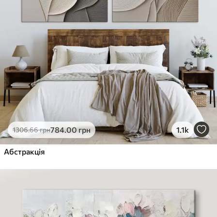
784
.00
грн
1.1k
1306
.66
грн
Абстракція