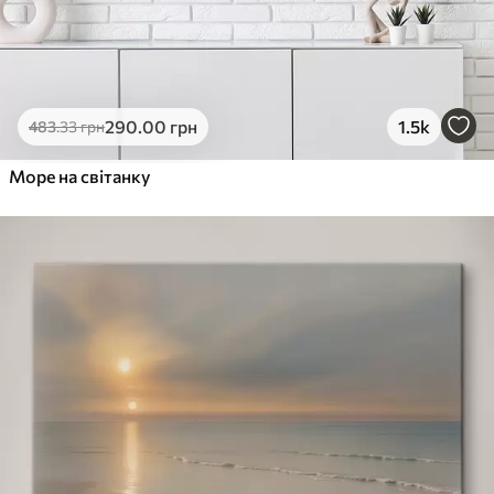
290
.00
грн
1.5k
483
.33
грн
Море на світанку