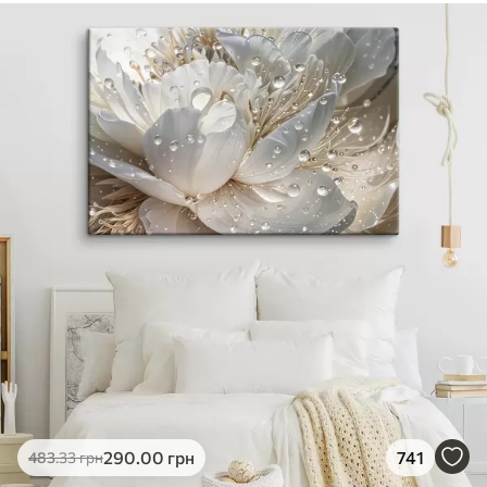
290
.00
грн
741
483
.33
грн