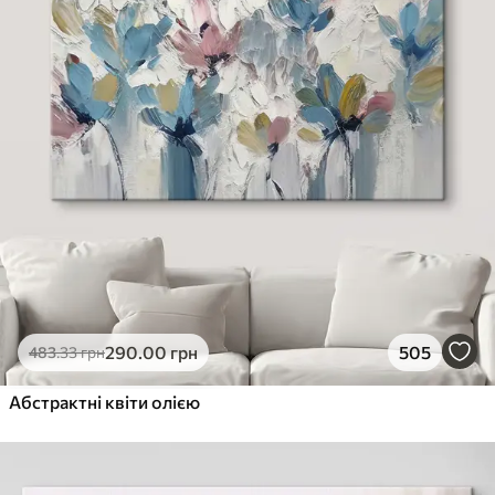
290
.00
грн
505
483
.33
грн
Абстрактні квіти олією