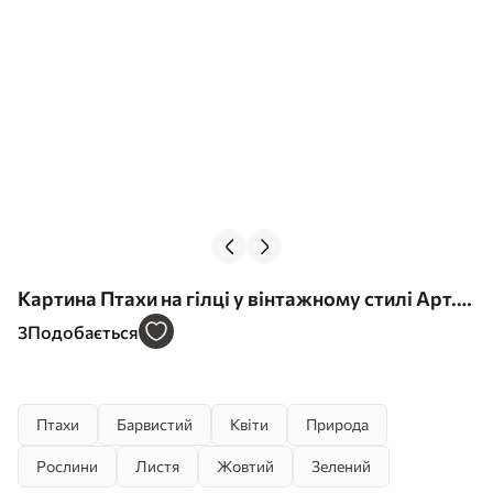
Картина Птахи на гілці у вінтажному стилі Арт.
s42035
3
Подобається
Птахи
Барвистий
Квіти
Природа
Рослини
Листя
Жовтий
Зелений