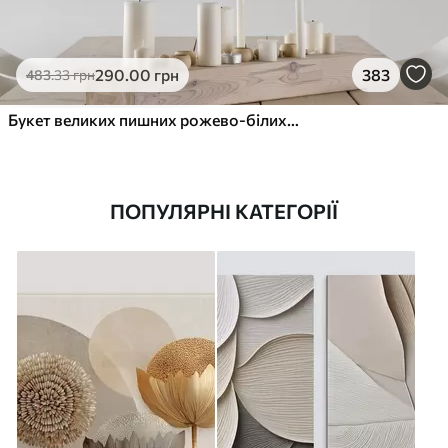
290
.00
грн
383
483
.33
грн
Букет великих пишних рожево-білих квітів півонії із зеленим листям на м’якому розмитому фоні
ПОПУЛЯРНІ КАТЕГОРІЇ