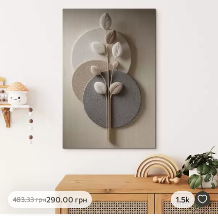
✓
Яскраві, насичені кольори
✓
Стійкість до вицвітання
✓
Безпечне чорнило без запаху
✗
Поверхня з текстурою полотна
✗
Екологічний матеріал
Преміум
Від
363
.00
грн
✓
Яскраві, насичені кольори
✓
Стійкість до вицвітання
✓
Безпечне чорнило без запаху
✓
Поверхня з текстурою полотна
✗
Екологічний матеріал
Еко-Преміум
290
.00
грн
1.5k
483
.33
грн
Від
455
.00
грн