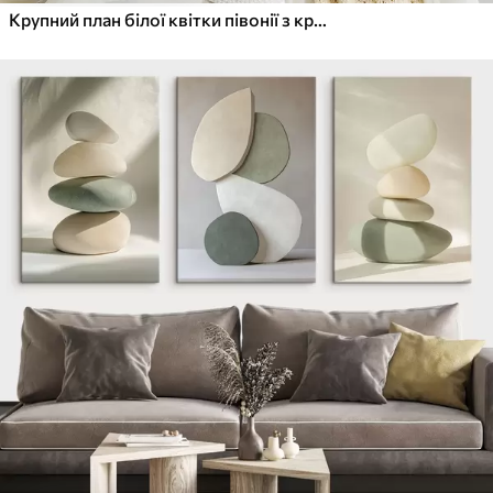
Крупний план білої квітки півонії з крапельками води на пелюстках на розмитому фоні