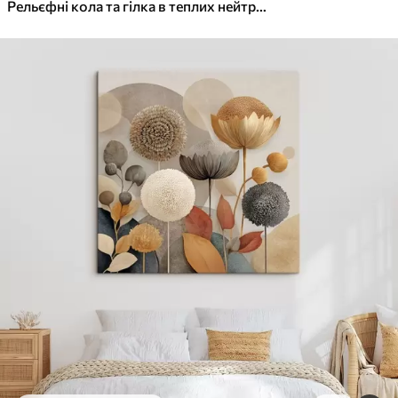
✓
Яскраві, насичені кольори
Рельєфні кола та гілка в теплих нейтральних тонах
✓
Стійкість до вицвітання
✓
Безпечне чорнило без запаху
✓
Поверхня з текстурою полотна
✓
Екологічний матеріал