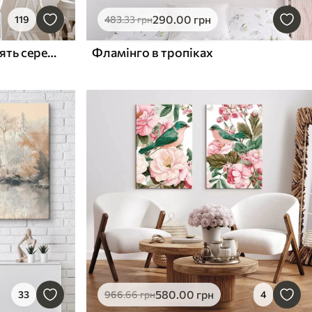
290
.00
грн
119
483
.33
грн
Два білі журавлі, що летять серед квітучих вишень на тлі рожевого західного неба
Фламінго в тропіках
580
.00
грн
33
966
.66
грн
4