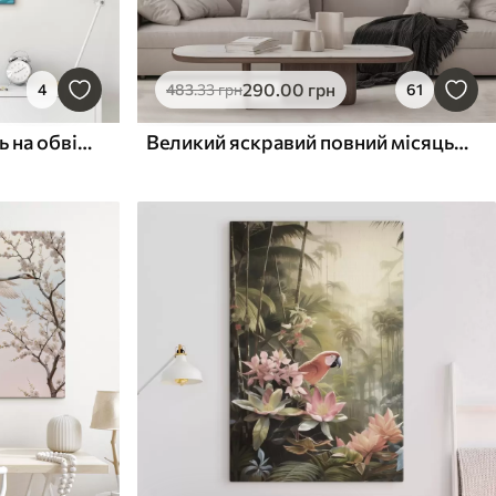
290
.00
грн
4
483
.33
грн
61
Велична чайка, що сидить на обвітреному дерев’яному стовпі причалу, намальована у техніці імпасто
Великий яскравий повний місяць, що сходить над спокійним світловідбиваючим океаном на заході сонця