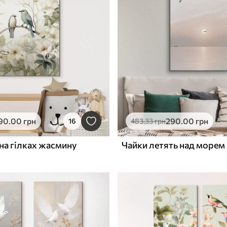
90
.00
грн
290
.00
грн
16
483
.33
грн
на гілках жасмину
Чайки летять над морем