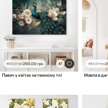
290
.00
грн
2
483
.33
грн
47
483
.33
грн
Павич у квітах на темному тлі