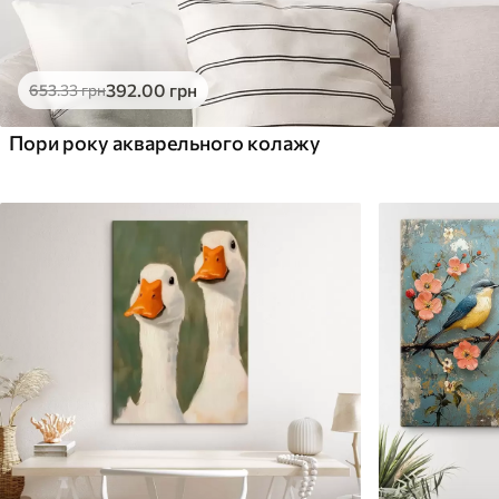
392
.00
грн
653
.33
грн
Пори року акварельного колажу