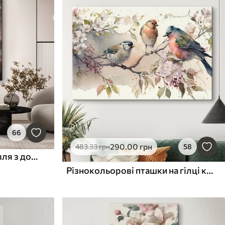
66
290
.00
грн
483
.33
грн
58
Два великих сірих журавля з довгими шиями та розпростертими крилами стоять у туманному озері в оточенні дерев
Різнокольорові пташки на гілці квітучого дерева