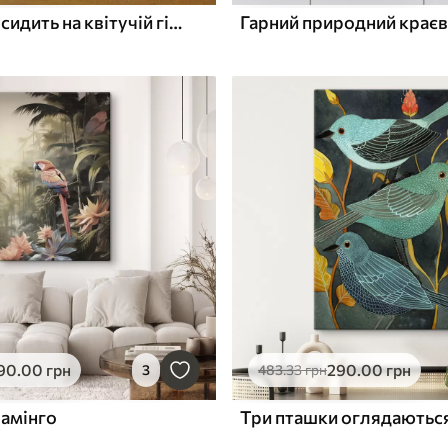
Пара птахів сидить на квітучій гілці
90
.00
грн
290
.00
грн
3
483
.33
грн
ламінго
Три пташки оглядаютьс