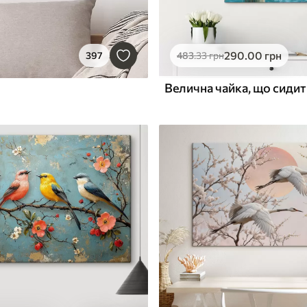
290
.00
грн
397
483
.33
грн