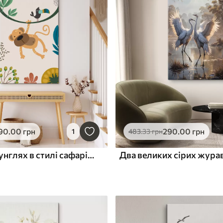
90
.00
грн
290
.00
грн
1
483
.33
грн
Мавпа в джунглях в стилі сафарі, Бохо