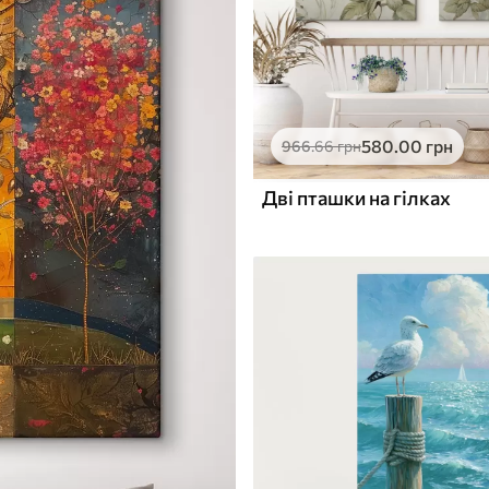
580
.00
грн
966
.66
грн
Дві пташки на гілках