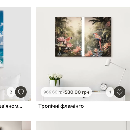
580
.00
грн
2
966
.66
грн
1
Біла чайка сидить на дерев'яному стовпі на тлі яскраво-синього неба та океану з хвилями
Тропічні фламінго