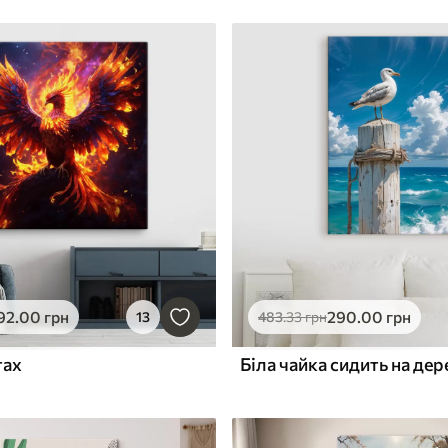
92
.00
грн
290
.00
грн
13
483
.33
грн
тах