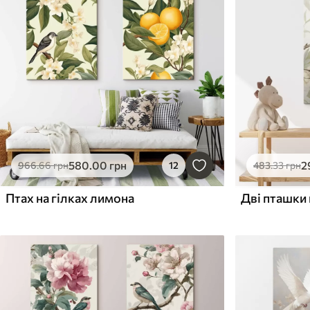
580
.00
грн
2
966
.66
грн
12
483
.33
грн
Птах на гілках лимона
Дві пташки 