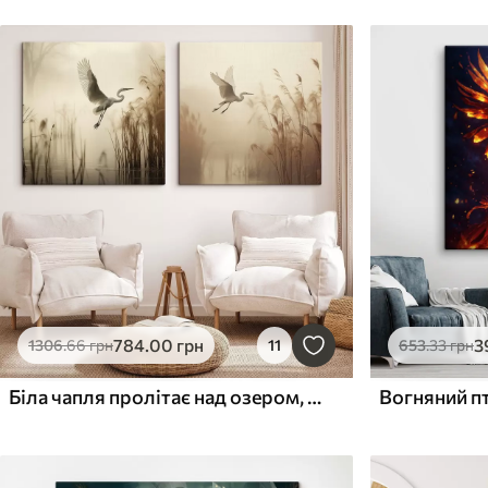
784
.00
грн
3
1306
.66
грн
11
653
.33
грн
Біла чапля пролітає над озером, оточеним високим очеретом, а на задньому плані видніються дерева
Вогняний п