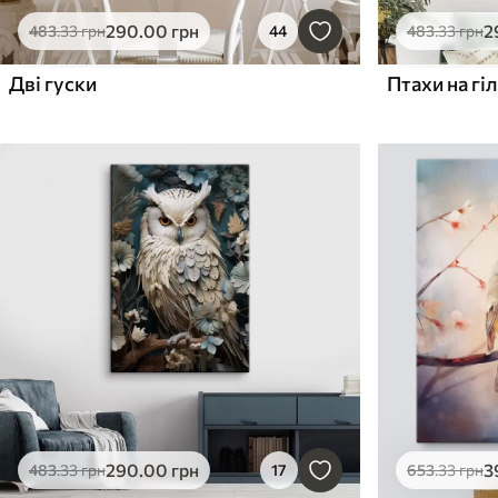
290
.00
грн
2
483
.33
грн
44
483
.33
грн
Дві гуски
290
.00
грн
3
483
.33
грн
17
653
.33
грн