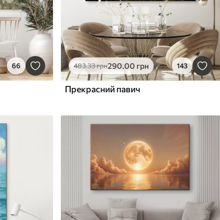
290
.00
грн
66
483
.33
грн
143
Прекрасний павич