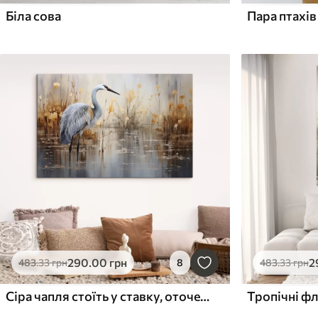
Біла сова
290
.00
грн
2
483
.33
грн
8
483
.33
грн
Сіра чапля стоїть у ставку, оточена високими тонкими рослинами, тло - м'яке поєднання бежевого та білого
Тропічні ф