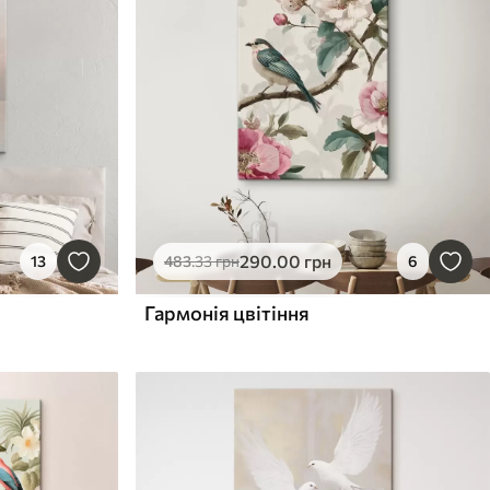
290
.00
грн
13
483
.33
грн
6
Гармонія цвітіння