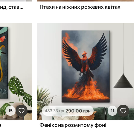
Гарний природний краєвид, ставок і дерева, дика природа, м'які пастельні кольори
Птахи на ніжних рожевих квітах
290
.00
грн
15
483
.33
грн
11
я
Фенікс на розмитому фоні