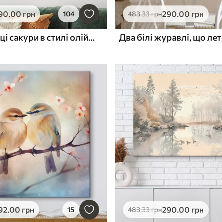
90
.00
грн
290
.00
грн
104
483
.33
грн
Птахи на гілці сакури в стилі олійного живопису
92
.00
грн
290
.00
грн
15
483
.33
грн