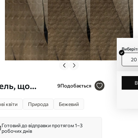
Виберіт
20 
ель, що
9
Подобається
ісяцем на тлі
ві квіти
Природа
Бежевий
т. s40591
Готовий до відправки протягом 1–3
робочих днів