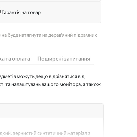
Гарантія на товар
на буде натягнута на дерев'яний підрамник
а та оплата
Поширені запитання
дметів можуть дещо відрізнятися від
сті та налаштувань вашого монітора, а також
адкий, зернистий синтетичний матеріал з