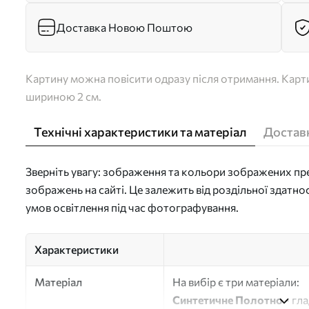
Доставка Новою Поштою
Картину можна повісити одразу після отримання. Карти
шириною 2 см.
Технічні характеристики та матеріал
Доставк
Зверніть увагу: зображення та кольори зображених пре
зображень на сайті. Це залежить від роздільної здатно
умов освітлення під час фотографування.
Характеристики
Матеріал
На вибір є три матеріали:
Синтетичне Полотно
- гл