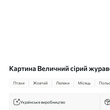
Картина Величний сірий журав
стоїть перед великим повним м
Птахи
Жовтий
Лелеки
Місяць
Польо
розмитого природного фону Ар
Українське виробництво