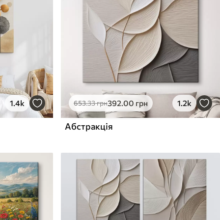
1.4k
392
.00
грн
1.2k
653
.33
грн
Абстракція