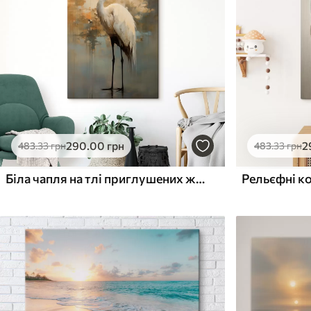
Поверхня з текстурою
Поверхня з текстуро
✗
✓
полотна
полотна
✗
✗
Екологічний матеріал
Екологічний матеріа
290
.00
грн
2
483
.33
грн
483
.33
грн
Біла чапля на тлі приглушених жовтих, коричневих і синіх відтінків, що нагадують туманний, абстрактний пейзаж