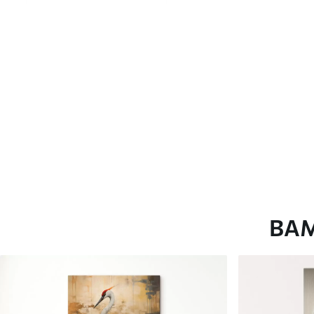
глянцевою поверхнею.
Штучний Холст
- матовий
Еко-Холст
- високоякісне
Автор
ART-HOLST
Номер артикулу
s40591
Додатково
Можна додати лакове пок
Доступні матеріали
ВА
Стандарт
Преміум
Від
290
.00
грн
Від
363
.00
грн
✓
✓
Яскраві, насичені кольори
Яскраві, насичені ко
✓
✓
Стійкість до вицвітання
Стійкість до вицвіта
✓
✓
Безпечне чорнило без запаху
Безпечне чорнило бе