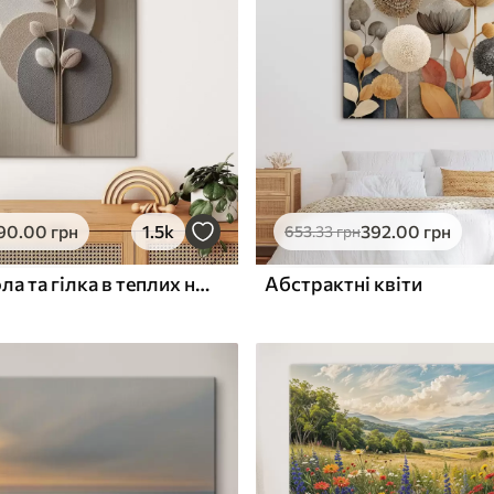
ю
Поверхня з текстурою
✓
полотна
✓
л
Екологічний матеріал
90
.00
грн
1.5k
392
.00
грн
653
.33
грн
Рельєфні кола та гілка в теплих нейтральних тонах
Абстрактні квіти