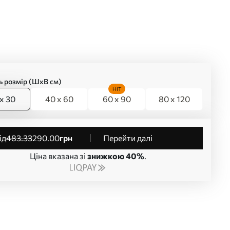
ь розмір (ШхВ см)
HIT
x 30
40 x 60
60 x 90
80 x 120
від
483
.33
290
.00
грн
Перейти далі
Ціна вказана зі
знижкою 40%
.