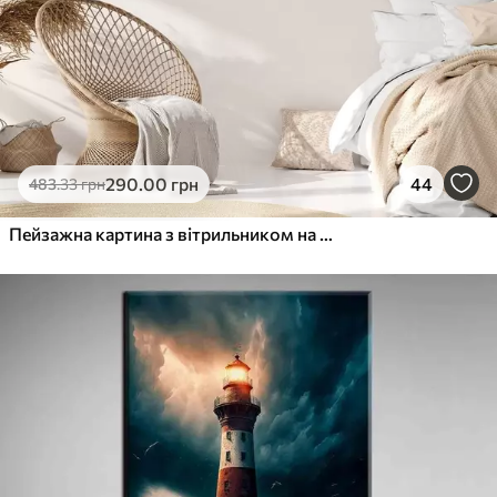
290
.00
грн
44
483
.33
грн
Пейзажна картина з вітрильником на тлі спокійного моря, помаранчево-жовтого неба, далеких гір