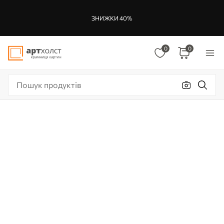
ЗНИЖКИ 40%
0
0