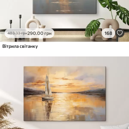
290
.00
грн
168
483
.33
грн
Вітрила світанку