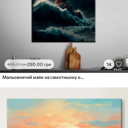
290
.00
грн
14
483
.33
грн
Мальовничий маяк на самотньому острові під час шторму