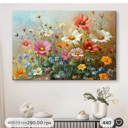
290
.00
грн
440
483
.33
грн