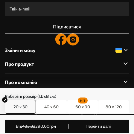
Підписатися
Змінити мову
Про продукт
Про компанію
Виберіть розмір (ШхВ см)
HIT
20 x 30
40 x 60
60 x 90
80 x 120
0800357223
Редагування дозволів на файли cookie
© 2011-2026 Art-holst. Усі права захищені. Власник:
від
483
.33
290
.00
грн
Перейти далі
ТОВ “КЛЄВЄР”. Код ЄДРПОУ: 31780602.