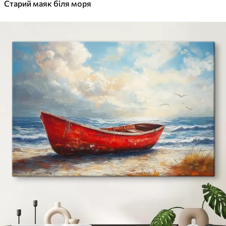
✓
Старий маяк біля моря
Яскраві, насичені кольори
✓
Стійкість до вицвітання
✓
Безпечне чорнило без запаху
✓
Поверхня з текстурою полотна
✓
Екологічний матеріал