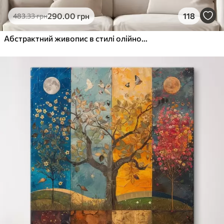
290
.00
грн
118
483
.33
грн
Абстрактний живопис в стилі олійного живопису