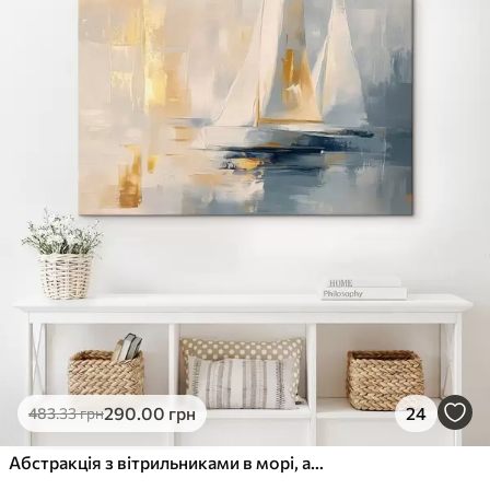
290
.00
грн
24
483
.33
грн
Абстракція з вітрильниками в морі, акриловий стиль, захід сонця