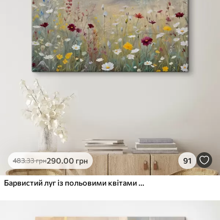
290
.00
грн
91
483
.33
грн
Барвистий луг із польовими квітами з розмитим лісом на задньому плані