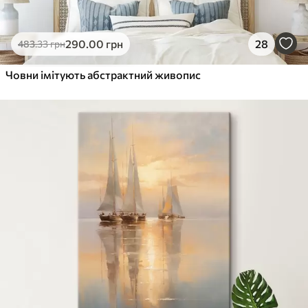
290
.00
грн
28
483
.33
грн
Човни імітують абстрактний живопис