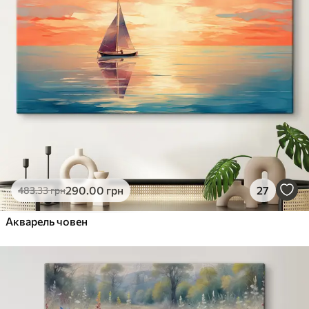
290
.00
грн
27
483
.33
грн
Акварель човен