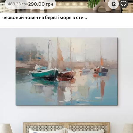
290
.00
грн
12
483
.33
грн
червоний човен на березі моря в стилі олійних фарб