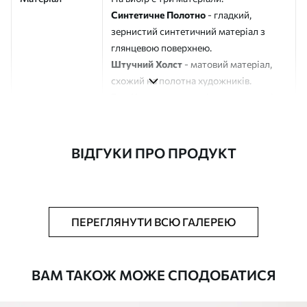
Синтетичне Полотно
- гладкий,
зернистий синтетичний матеріал з
глянцевою поверхнею.
Штучний Холст
- матовий матеріал,
схожий на полотна художників.
Еко-Холст
- високоякісне полотно зі
100% бавовни.
Автор
ART-HOLST
ВІДГУКИ ПРО ПРОДУКТ
Номер артикулу
s40223
Додатково
Можна додати лакове покриття.
ПЕРЕГЛЯНУТИ ВСЮ ГАЛЕРЕЮ
Доступні матеріали
ВАМ ТАКОЖ МОЖЕ СПОДОБАТИСЯ
Стандарт
Від
290
.00
грн