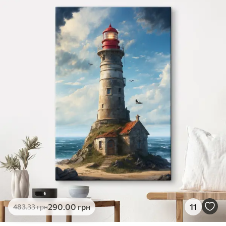
✓
Яскраві, насичені кольори
✓
Стійкість до вицвітання
✓
Безпечне чорнило без запаху
✗
Поверхня з текстурою полотна
✗
Екологічний матеріал
Преміум
Від
363
.00
грн
✓
Яскраві, насичені кольори
✓
Стійкість до вицвітання
✓
Безпечне чорнило без запаху
✓
Поверхня з текстурою полотна
✗
Екологічний матеріал
Еко-Преміум
290
.00
грн
11
483
.33
грн
Від
455
.00
грн