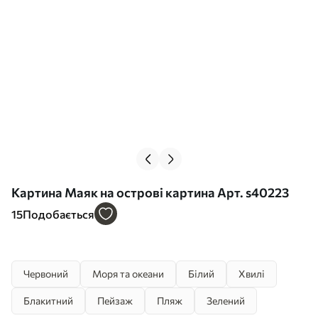
Картина Маяк на острові картина Арт. s40223
15
Подобається
Червоний
Моря та океани
Білий
Хвилі
Блакитний
Пейзаж
Пляж
Зелений