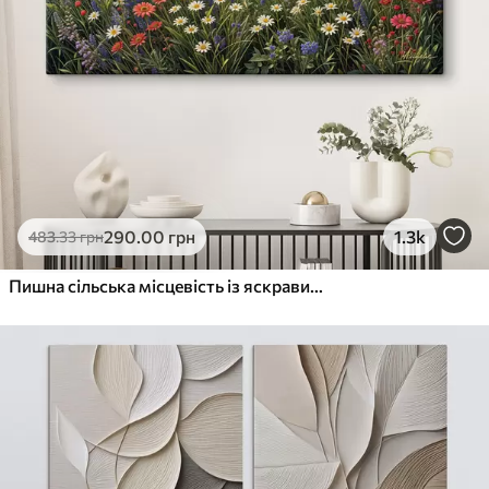
290
.00
грн
1.3k
483
.33
грн
Пишна сільська місцевість із яскравим лугом диких квітів, наповненим різнокольоровими квітами під хмарним небом