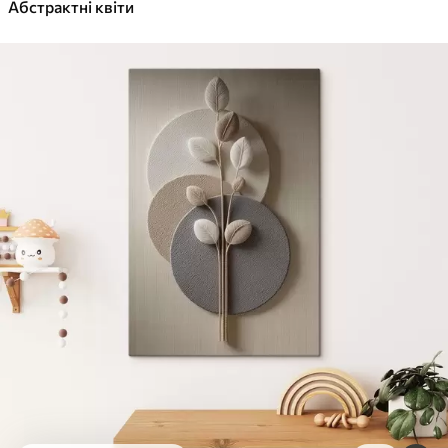
✓
Абстрактні квіти
Яскраві, насичені кольори
✓
Стійкість до вицвітання
✓
Безпечне чорнило без запаху
✓
Поверхня з текстурою полотна
✓
Екологічний матеріал