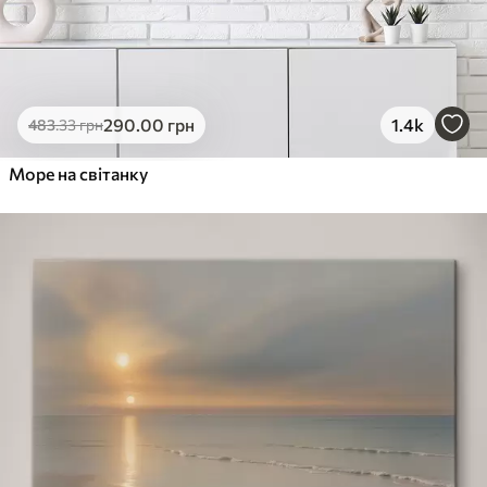
290
.00
грн
1.4k
483
.33
грн
Море на світанку