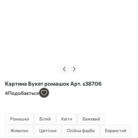
Картина Букет ромашок Арт. s38706
4
Подобається
Ромашки
Білий
Квіти
Бежевий
Живопис
Цвітіння
Олійна фарба
Барвистий