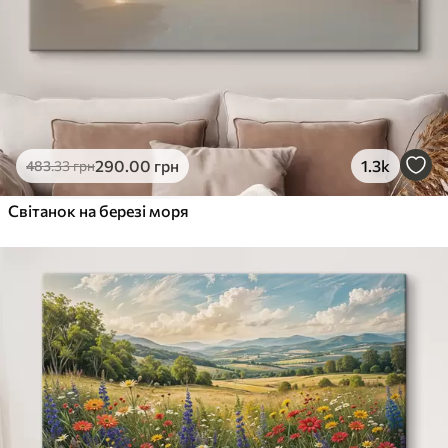
290
.00
грн
1.3k
483
.33
грн
Світанок на березі моря