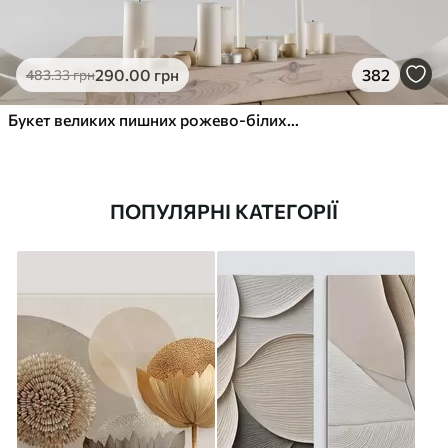
290
.00
грн
382
483
.33
грн
Букет великих пишних рожево-білих квітів півонії із зеленим листям на м’якому розмитому фоні
ПОПУЛЯРНІ КАТЕГОРІЇ