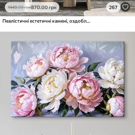
870
.00
грн
267
1449
.99
грн
Пеалістичні естетичні камені, оздоблення будинку, природне освітлення