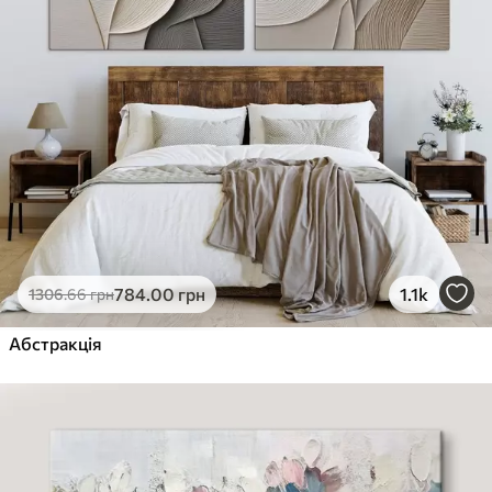
784
.00
грн
1.1k
1306
.66
грн
Абстракція