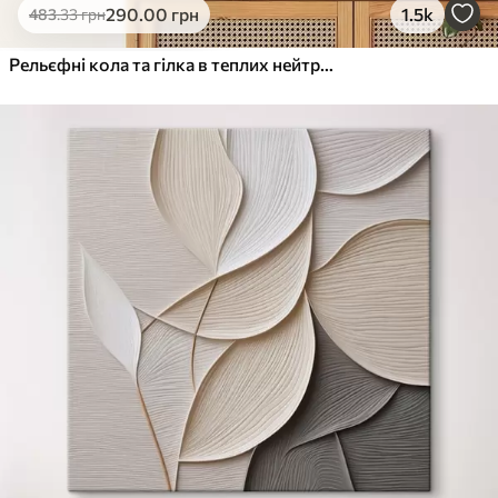
290
.00
грн
1.5k
483
.33
грн
Рельєфні кола та гілка в теплих нейтральних тонах