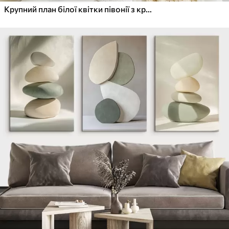
Крупний план білої квітки півонії з крапельками води на пелюстках на розмитому фоні