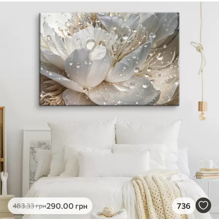
290
.00
грн
736
483
.33
грн