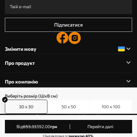
Підписатися
Змінити мову
Про продукт
Про компанію
Виберіть розмір (ШхВ см)
30 x 30
50 x 50
100 x 100
0800357223
Редагування дозволів на файли cookie
© 2011-2026 Art-holst. Усі права захищені. Власник:
від
653
.33
392
.00
грн
Перейти далі
ТОВ “КЛЄВЄР”. Код ЄДРПОУ: 31780602.
Ціна вказана зі
знижкою 40%
.