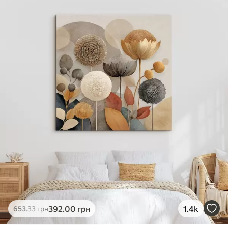
✓
Яскраві, насичені кольори
✓
Стійкість до вицвітання
✓
Безпечне чорнило без запаху
✗
Поверхня з текстурою полотна
✗
Екологічний матеріал
Преміум
Від
490
.00
грн
✓
Яскраві, насичені кольори
✓
Стійкість до вицвітання
✓
Безпечне чорнило без запаху
✓
Поверхня з текстурою полотна
✗
Екологічний матеріал
Еко-Преміум
392
.00
грн
1.4k
653
.33
грн
Від
615
.00
грн