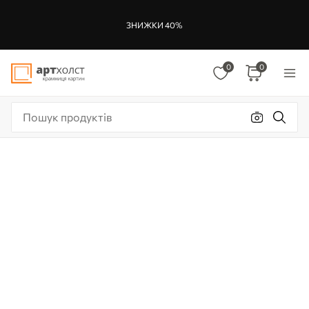
ЗНИЖКИ 40%
0
0