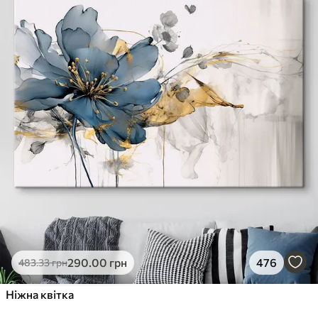
290
.00
грн
476
483
.33
грн
Ніжна квітка