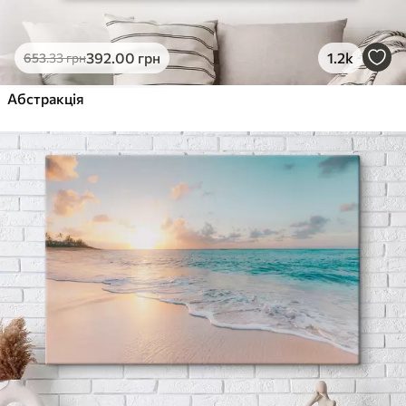
392
.00
грн
1.2k
653
.33
грн
Абстракція