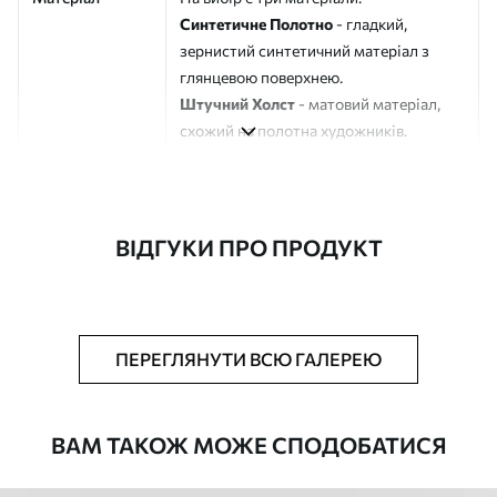
Синтетичне Полотно
- гладкий,
зернистий синтетичний матеріал з
глянцевою поверхнею.
Штучний Холст
- матовий матеріал,
схожий на полотна художників.
Еко-Холст
- високоякісне полотно зі
100% бавовни.
Автор
ART-HOLST
ВІДГУКИ ПРО ПРОДУКТ
Номер артикулу
s38706
Додатково
Можна додати лакове покриття.
ПЕРЕГЛЯНУТИ ВСЮ ГАЛЕРЕЮ
Доступні матеріали
ВАМ ТАКОЖ МОЖЕ СПОДОБАТИСЯ
Стандарт
Від
392
.00
грн