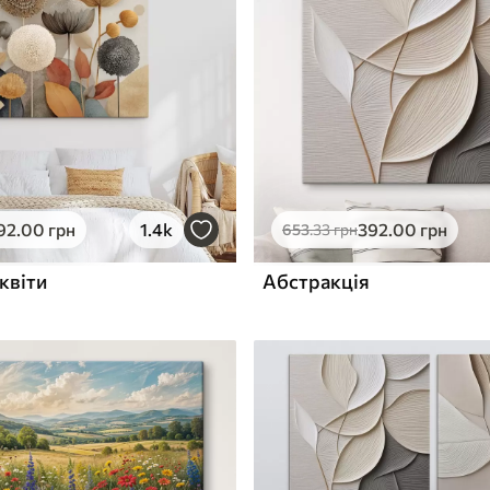
ю
Поверхня з текстурою
✓
полотна
✓
л
Екологічний матеріал
92
.00
грн
1.4k
392
.00
грн
653
.33
грн
квіти
Абстракція