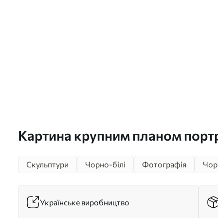
Картина крупним планом портр
профіль Арт. s26124
Скульптури
Чорно-білі
Фотографія
Чор
Українське виробництво