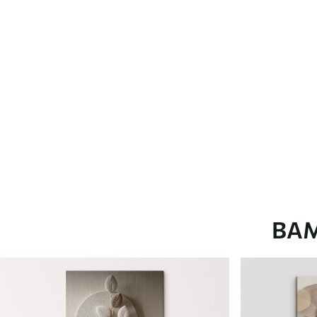
глянцевою поверхнею.
Штучний Холст
- матовий
Еко-Холст
- високоякісне
Автор
ART-HOLST
Номер артикулу
s26124
Додатково
Можна додати лакове пок
Доступні матеріали
ВА
Стандарт
Преміум
Від
290
.00
грн
Від
363
.00
грн
✓
✓
Яскраві, насичені кольори
Яскраві, насичені ко
✓
✓
Стійкість до вицвітання
Стійкість до вицвіта
✓
✓
Безпечне чорнило без запаху
Безпечне чорнило бе