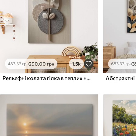
Поверхня з текстурою
Поверхня з текстуро
✗
✓
полотна
полотна
✗
✗
Екологічний матеріал
Екологічний матеріа
290
.00
грн
1.5k
3
483
.33
грн
653
.33
грн
Рельєфні кола та гілка в теплих нейтральних тонах
Абстрактні 