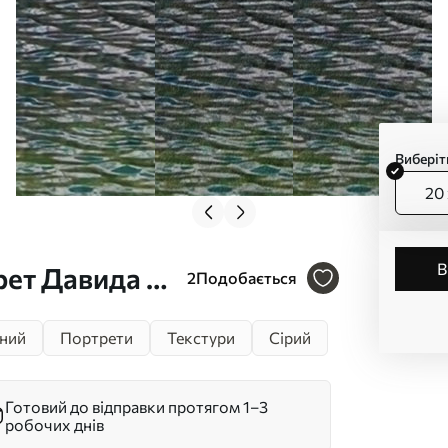
Виберіт
20 
ет Давида в
2
Подобається
ний
Портрети
Текстури
Сірий
Готовий до відправки протягом 1–3
робочих днів