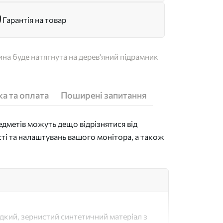
Гарантія на товар
на буде натягнута на дерев'яний підрамник
а та оплата
Поширені запитання
дметів можуть дещо відрізнятися від
сті та налаштувань вашого монітора, а також
адкий, зернистий синтетичний матеріал з