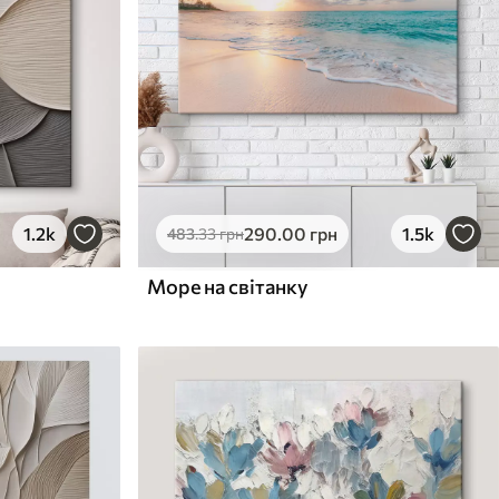
1.2k
290
.00
грн
1.5k
483
.33
грн
Море на світанку