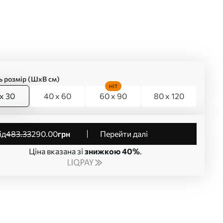
ь розмір (ШхВ см)
HIT
x 30
40 x 60
60 x 90
80 x 120
від
483
.33
290
.00
грн
Перейти далі
Ціна вказана зі
знижкою 40%
.