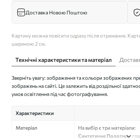
Доставка Новою Поштою
Картину можна повісити одразу після отримання. Карти
шириною 2 см.
Технічні характеристики та матеріал
Доставк
Зверніть увагу: зображення та кольори зображених пре
зображень на сайті. Це залежить від роздільної здатно
умов освітлення під час фотографування.
Характеристики
Матеріал
На вибір є три матеріали:
Синтетичне Полотно
- гл