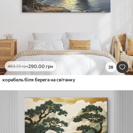
290
.00
грн
483
.33
грн
38
корабель біля берега на світанку