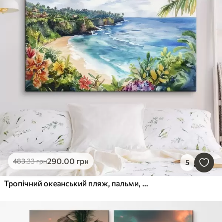
290
.00
грн
483
.33
грн
5
Тропічний океанський пляж, пальми, квіти, акварельний стиль