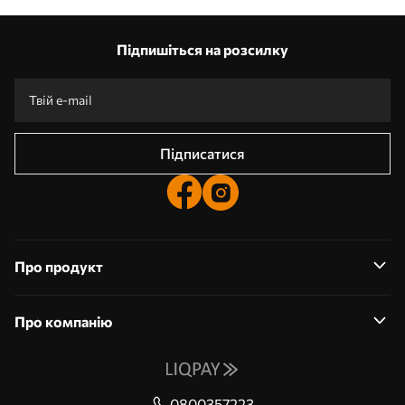
Наші переваги
Відповіді:
1
Підпишіться на розсилку
Виготовлення за індивідуальними розмірами
Візьми участь у святкових акціях 2025 та отримай знижку
Безкоштовна професійна обробка фотографій
Промокоди зі знижками до замовлення!
Підписатися
Про продукт
Про компанію
0800357223