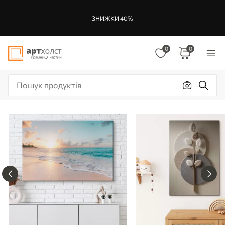
ЗНИЖКИ 40%
0
0