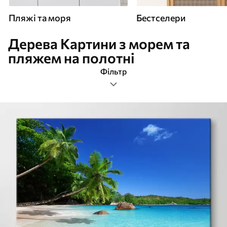
Пляжі та моря
Бестселери
Дерева Картини з морем та
пляжем на полотні
Фільтр
дерева
Прямокутна
Картини Пляжі та моря
Найпопулярніші
Очистити фільтр