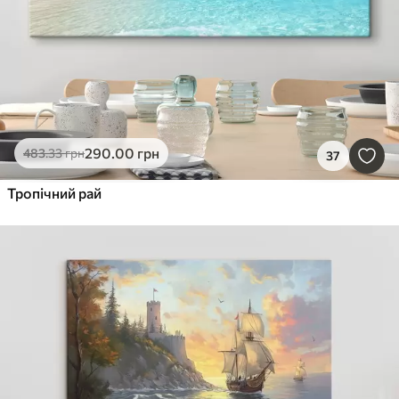
290
.00
грн
483
.33
грн
37
Тропічний рай