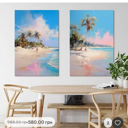
580
.00
грн
966
.66
грн
2