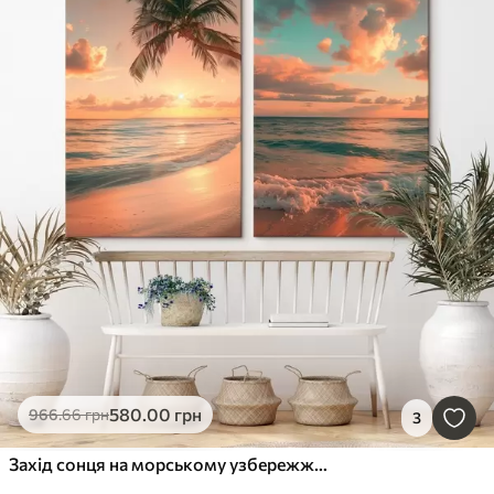
580
.00
грн
966
.66
грн
3
Захід сонця на морському узбережжі з видом на хвилі