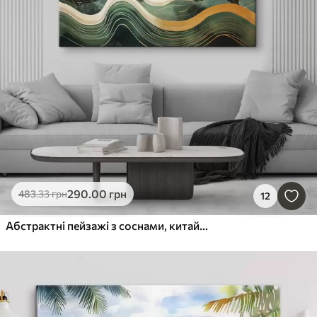
290
.00
грн
483
.33
грн
12
Абстрактні пейзажі з соснами, китайський стиль