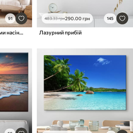
290
.00
грн
91
483
.33
грн
145
Висока трава з пухнастими насінням, піщаний пляж і океанські хвилі на задньому плані, м'яка і приглушена кольорова гама
Лазурний прибій