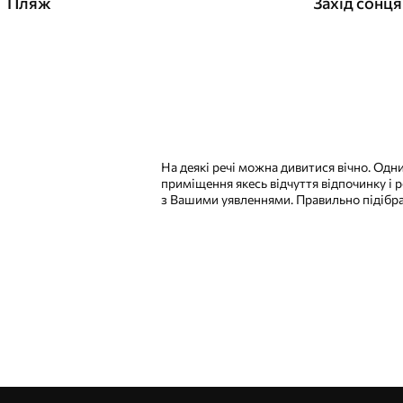
Пляж
На деякі речі можна дивитися вічно. Одн
приміщення якесь відчуття відпочинку і 
з Вашими уявленнями. Правильно підібр
Наші переваги