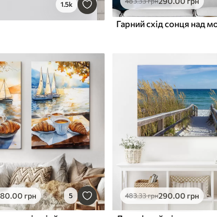
290
.00
грн
483
.33
грн
1.5k
Гарний схід сонця над м
580
.00
грн
290
.00
грн
5
483
.33
грн