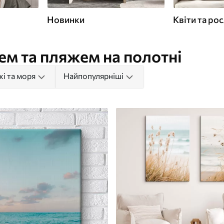
Новинки
Квіти та ро
ем та пляжем на полотні
і та моря
Найпопулярніші