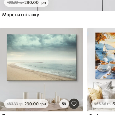
290
.00
грн
483
.33
грн
Море на світанку
290
.00
грн
483
.33
грн
59
966
.66
грн