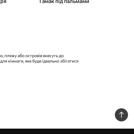
оря
Гамак під пальмами
ю, пляжу або островів внесуть до
ля кімнати, яке буде ідеально збігатися