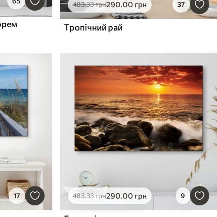
65
290
.00
грн
483
.33
грн
37
орем
Тропічний рай
290
.00
грн
17
483
.33
грн
9