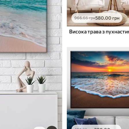
580
.00
грн
966
.66
грн