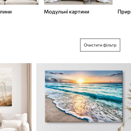
слини
Модульні картини
Прир
Очистити фільтр