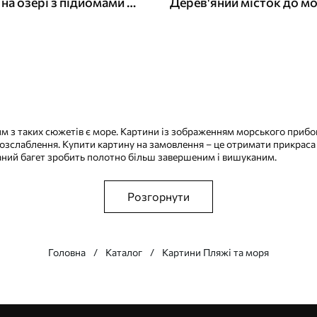
Захід сонця на озері з підйомами кави, вітрильники, природа, подорожі
Дерев'яний місток до м
им з таких сюжетів є море. Картини із зображенням морського прибо
розслаблення. Купити картину на замовлення – це отримати прикраса д
аний багет зробить полотно більш завершеним і вишуканим.
Розгорнути
Головна
Каталог
Картини Пляжі та моря