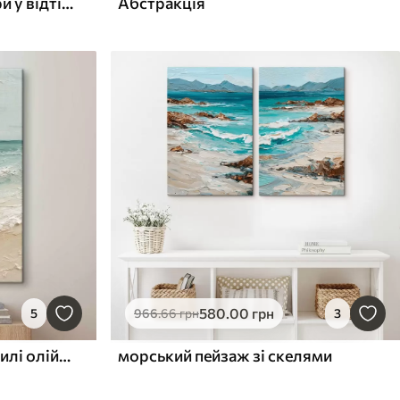
Абстрактні хвилясті шари у відтінках бірюзового та теракотового
Абстракція
580
.00
грн
5
966
.66
грн
3
морське узбережжя в стилі олійного живопису
морський пейзаж зі скелями