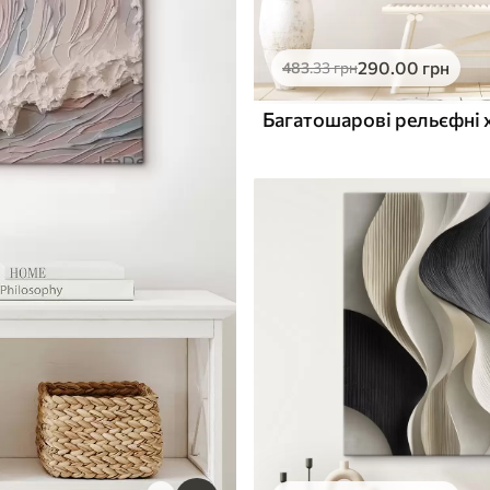
290
.00
грн
483
.33
грн