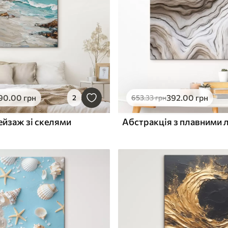
90
.00
грн
392
.00
грн
2
653
.33
грн
ейзаж зі скелями
Абстракція з плавними 