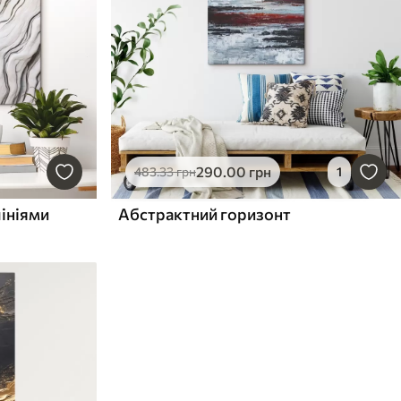
290
.00
грн
483
.33
грн
1
лініями
Абстрактний горизонт