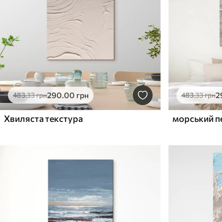
290
.00
грн
2
483
.33
грн
483
.33
грн
Хвиляста текстура
морський п