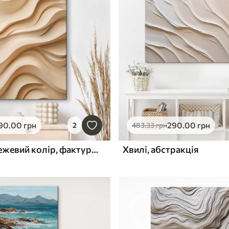
90
.00
грн
290
.00
грн
2
483
.33
грн
3D-хвилі, бежевий колір, фактурний дизайн
Хвилі, абстракція