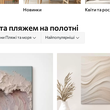
Новинки
Квіти та ро
та пляжем на полотні
ни Пляжі та моря
Найпопулярніші