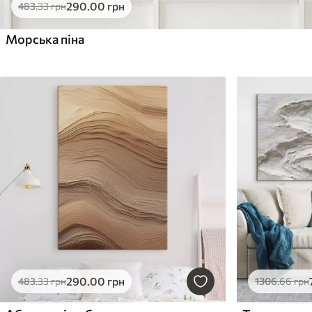
290
.00
грн
483
.33
грн
Морська піна
290
.00
грн
483
.33
грн
1306
.66
грн