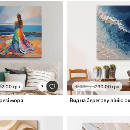
92
.00
грн
290
.00
грн
7
483
.33
грн
резі моря
Вид на берегову лінію о