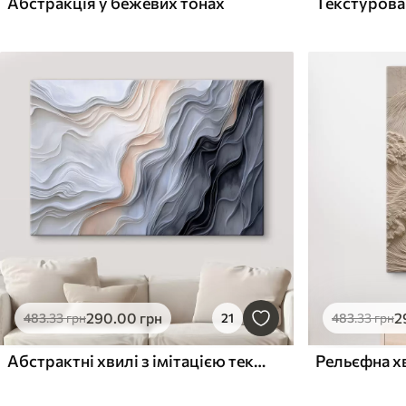
Абстракція у бежевих тонах
290
.00
грн
2
483
.33
грн
21
483
.33
грн
Абстрактні хвилі з імітацією текстури