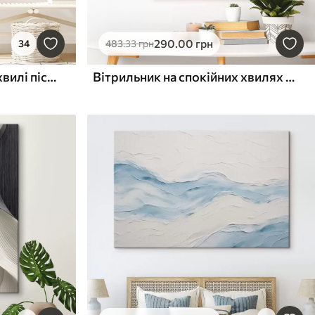
290
.00
грн
34
483
.33
грн
Багатошарові рельєфні хвилі пісочного відтінку, м'яка текстура
Вітрильник на спокійних хвилях з ефектом рельєфу