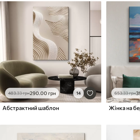
290
.00
грн
3
483
.33
грн
14
653
.33
грн
Абстрактний шаблон
Жінка на бе