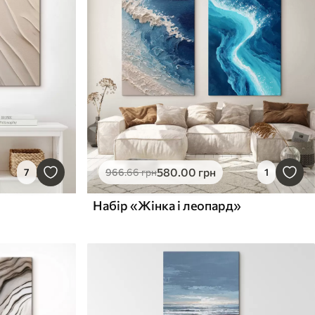
580
.00
грн
7
966
.66
грн
1
Набір «Жінка і леопард»