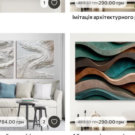
290
.00
грн
1
483
.33
грн
784
.00
грн
290
.00
грн
2
483
.33
грн