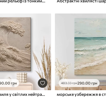
Текстурований рельєф із тонкими контурними лініями у стилі сучасного мистецтва
90
.00
грн
290
.00
грн
483
.33
грн
Рельєфна хвиля у світлих нейтральних тонах