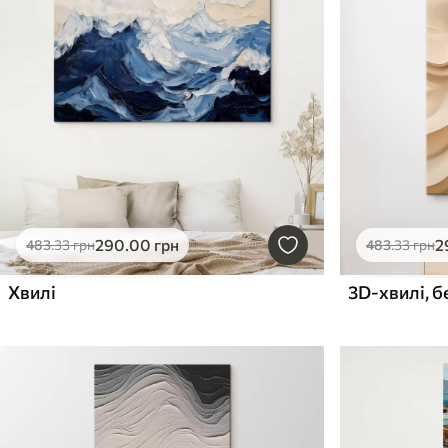
290
.00
грн
2
483
.33
грн
483
.33
грн
Хвилі