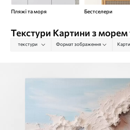
Пляжі та моря
Бестселери
Текстури Картини з морем 
текстури
Формат зображення
Карти