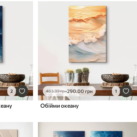
290
.00
грн
2
483
.33
грн
1
кеану
Обійми океану