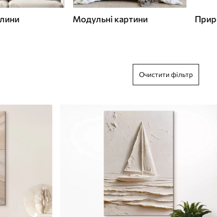
слини
Модульні картини
Прир
Очистити фільтр