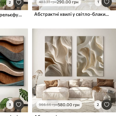
290
.00
грн
483
.33
грн
1
2
Абстрактні хвилі у світло-блакитних тонах
Імітація архітектурного рельєфу; органічна абстрактна геометрія.
580
.00
грн
3
966
.66
грн
2