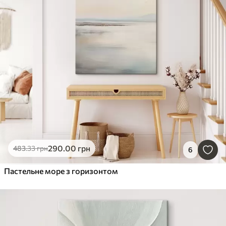
290
.00
грн
483
.33
грн
6
Пастельне море з горизонтом