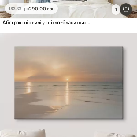
290
.00
грн
483
.33
грн
1
Абстрактні хвилі у світло-блакитних тонах