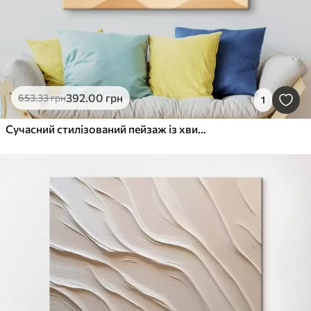
392
.00
грн
653
.33
грн
1
Сучасний стилізований пейзаж із хвилястими формами та м'яким переходом кольорів