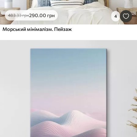
290
.00
грн
483
.33
грн
4
Морський мінімалізм. Пейзаж