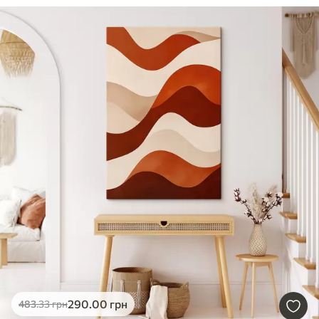
290
.00
грн
483
.33
грн