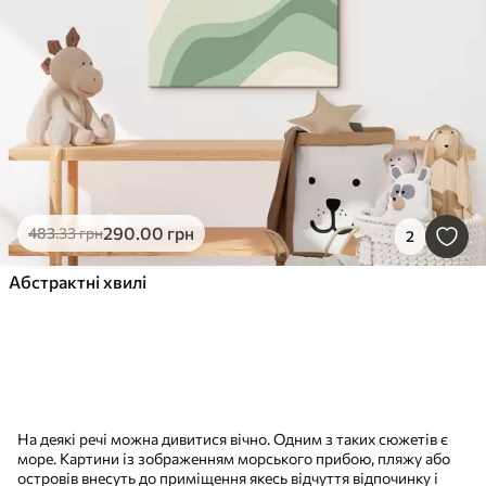
290
.00
грн
483
.33
грн
2
Абстрактні хвилі
На деякі речі можна дивитися вічно. Одним з таких сюжетів є
море. Картини із зображенням морського прибою, пляжу або
островів внесуть до приміщення якесь відчуття відпочинку і