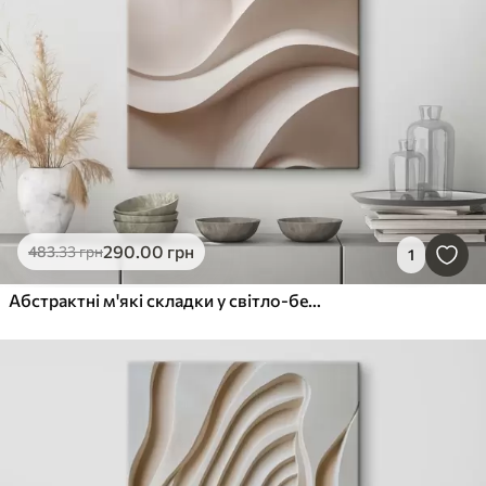
290
.00
грн
483
.33
грн
1
Абстрактні м'які складки у світло-бежевих відтінках