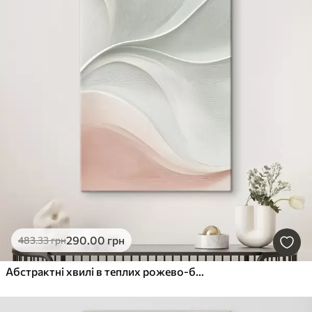
290
.00
грн
483
.33
грн
Абстрактні хвилі в теплих рожево-бежевих тонах