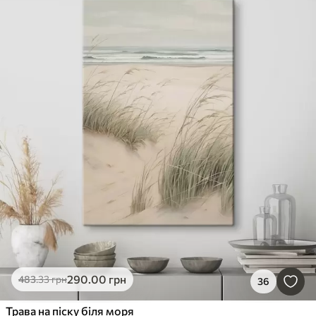
290
.00
грн
483
.33
грн
36
Трава на піску біля моря