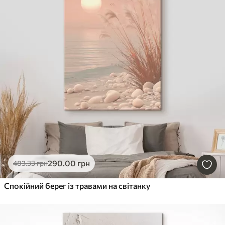
290
.00
грн
483
.33
грн
Спокійний берег із травами на світанку