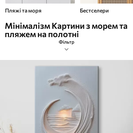
Пляжі та моря
Бестселери
Мінімалізм Картини з морем та
пляжем на полотні
Фільтр
мінімалізм
Формат зображення
Картини Пляжі та моря
Найпопулярніші
Очистити фільтр