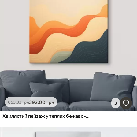
392
.00
грн
653
.33
грн
3
Хвилястий пейзаж у теплих бежево-помаранчевих та блакитних тонах в абстрактному стилі