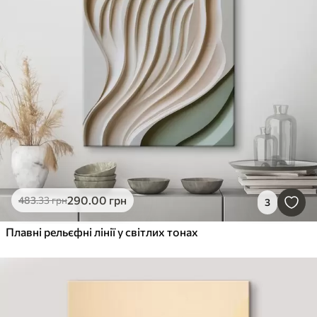
290
.00
грн
483
.33
грн
3
Плавні рельєфні лінії у світлих тонах