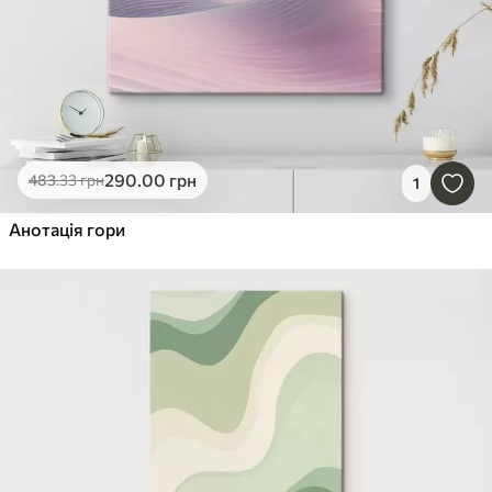
290
.00
грн
483
.33
грн
1
Анотація гори