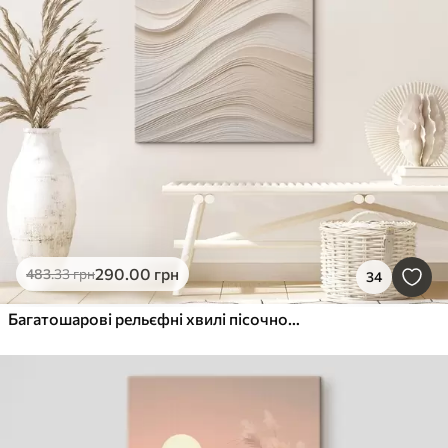
290
.00
грн
483
.33
грн
34
Багатошарові рельєфні хвилі пісочного відтінку, м'яка текстура