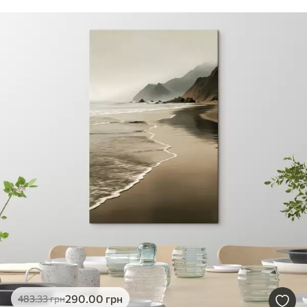
290
.00
грн
483
.33
грн