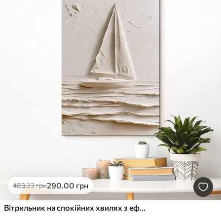
290
.00
грн
483
.33
грн
Вітрильник на спокійних хвилях з ефектом рельєфу