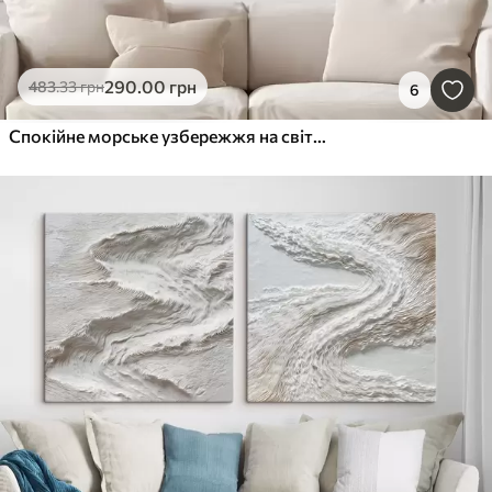
290
.00
грн
483
.33
грн
6
Спокійне морське узбережжя на світанку