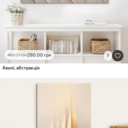
290
.00
грн
483
.33
грн
7
Хвилі, абстракція