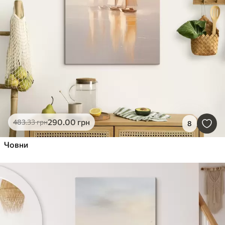
290
.00
грн
483
.33
грн
8
Човни