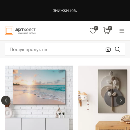
ЗНИЖКИ 40%
0
0