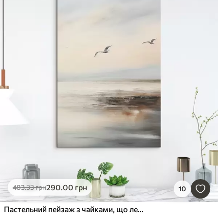
290
.00
грн
483
.33
грн
10
Пастельний пейзаж з чайками, що летять