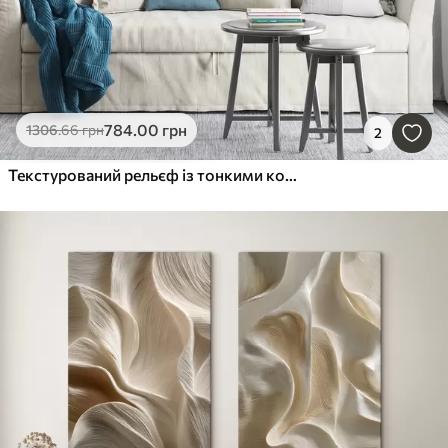
784
.00
грн
1306
.66
грн
2
Текстурований рельєф із тонкими контурними лініями у стилі сучасного мистецтва