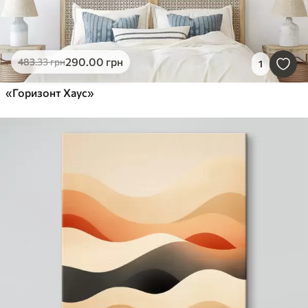
290
.00
грн
483
.33
грн
1
«Горизонт Хаус»