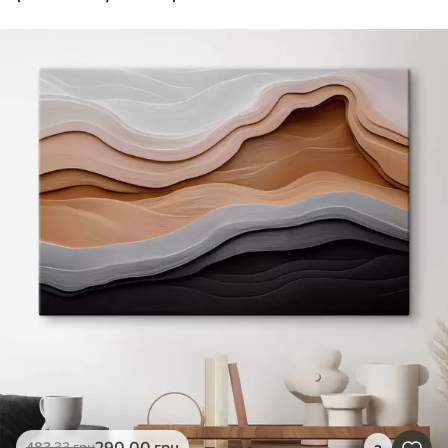
290
.00
грн
483
.33
грн