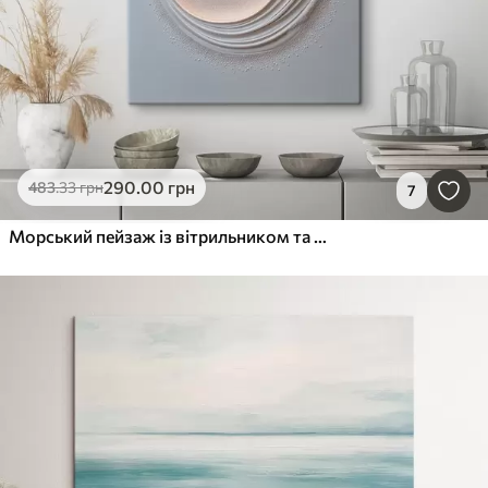
290
.00
грн
483
.33
грн
7
Морський пейзаж із вітрильником та ефектом рельєфу