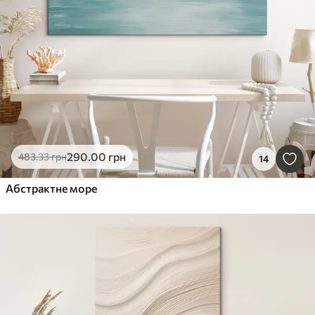
290
.00
грн
483
.33
грн
14
Абстрактне море