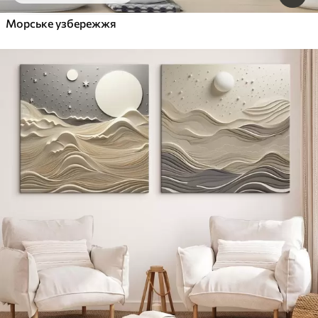
Морське узбережжя