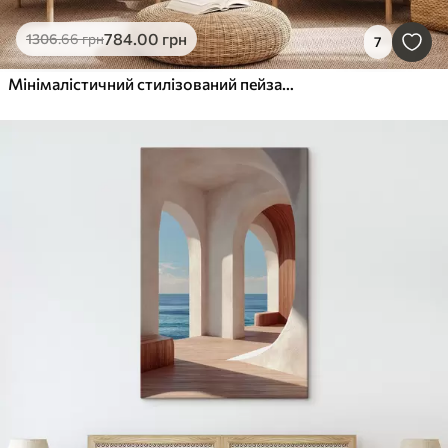
784
.00
грн
1306
.66
грн
7
Мінімалістичний стилізований пейзаж із хвилястими пагорбами та великим місяцем на зоряному небі, абстрактне мистецтво