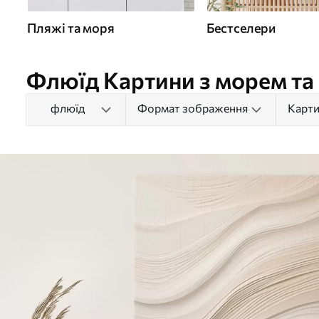
Пляжі та моря
Бестселери
Флюїд Картини з морем та
флюїд
Формат зображення
Карти