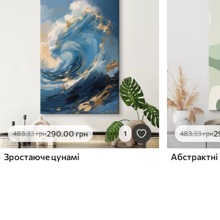
290
.00
грн
2
483
.33
грн
1
483
.33
грн
Зростаюче цунамі
Абстрактні 