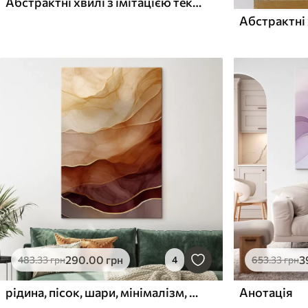
Абстрактні хвилі з імітацією текстури
Абстрактні 
290
.00
грн
3
483
.33
грн
4
653
.33
грн
рідина, пісок, шари, мінімалізм, м'які лінії, теплі тони, натуральні, рух
Анотація