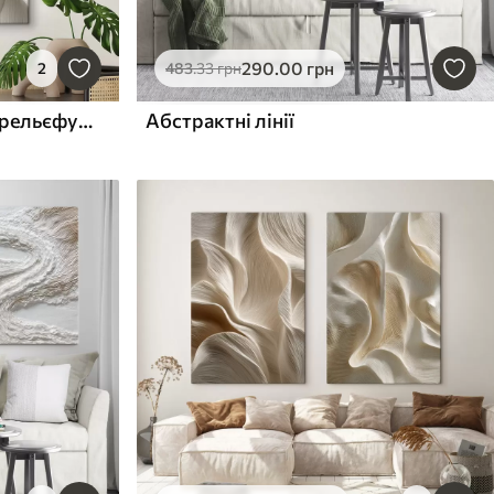
290
.00
грн
2
483
.33
грн
Імітація архітектурного рельєфу; органічна абстрактна геометрія.
Абстрактні лінії