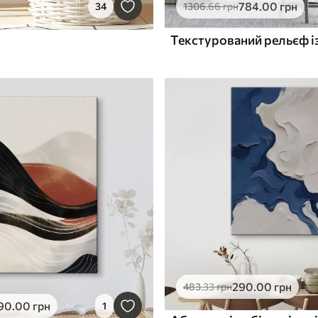
784
.00
грн
34
1306
.66
грн
290
.00
грн
483
.33
грн
90
.00
грн
1