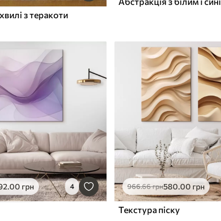
хвилі з теракоти
92
.00
грн
580
.00
грн
4
966
.66
грн
Текстура піску