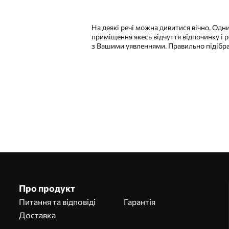
На деякі речі можна дивитися вічно. Одн
приміщення якесь відчуття відпочинку і 
з Вашими уявленнями. Правильно підібр
Наші переваги
Відповіді:
1
Виготовлення за індивідуальними розмірами
Візьми участь у святкових акціях 2025 та отримай знижку
Про продукт
Безкоштовна професійна обробка фотографій
Промокоди зі знижками до замовлення!
Питання та відповіді
Гарантія
Доставка