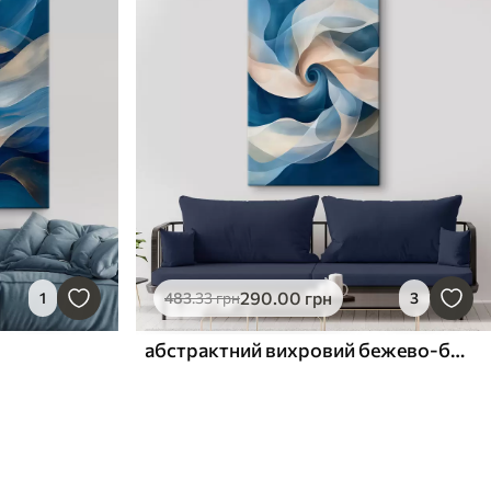
290
.00
грн
1
483
.33
грн
3
абстрактний вихровий бежево-блакитний