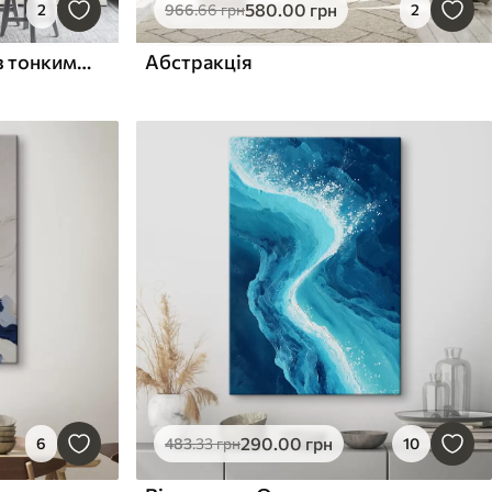
580
.00
грн
2
966
.66
грн
2
Текстурований рельєф із тонкими контурними лініями у стилі сучасного мистецтва
Абстракція
290
.00
грн
6
483
.33
грн
10