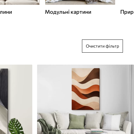
слини
Модульні картини
Прир
Очистити фільтр