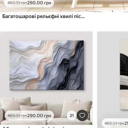
290
.00
грн
483
.33
грн
Багатошарові рельєфні хвилі пісочного відтінку, м'яка текстура
290
.00
грн
483
.33
грн
21
2
483
.33
грн