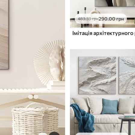
290
.00
грн
483
.33
грн