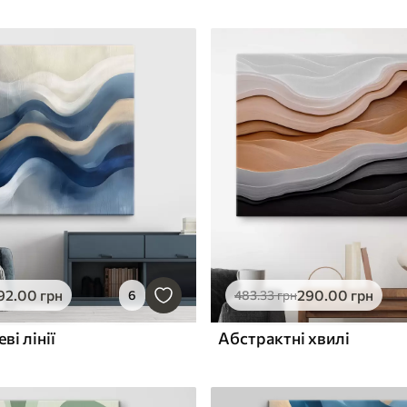
92
.00
грн
290
.00
грн
6
483
.33
грн
ві лінії
Абстрактні хвилі