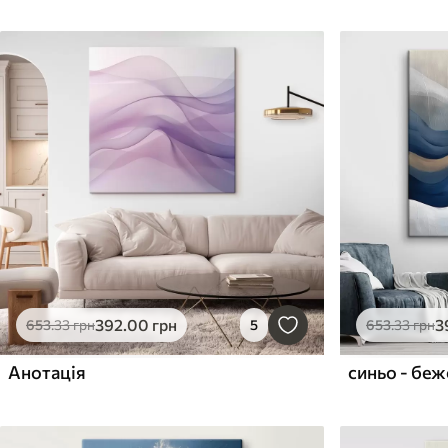
392
.00
грн
3
653
.33
грн
5
653
.33
грн
Анотація
синьо - беже