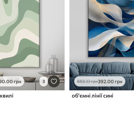
90
.00
грн
392
.00
грн
3
653
.33
грн
хвилі
об'ємні лінії сині