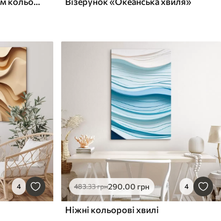
Абстракція з білим і синім кольорами масла
Візерунок «Океанська хвиля»
290
.00
грн
4
483
.33
грн
4
Ніжні кольорові хвилі