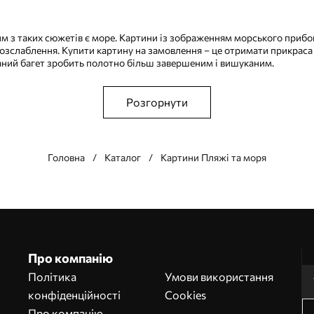
им з таких сюжетів є море. Картини із зображенням морського прибо
розслаблення. Купити картину на замовлення – це отримати прикраса д
аний багет зробить полотно більш завершеним і вишуканим.
Розгорнути
Головна
Каталог
Картини Пляжі та моря
Про компанію
Політика
Умови використання
конфіденційності
Cookies
Про компанію