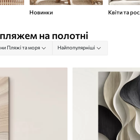
Новинки
Квіти та ро
 пляжем на полотні
ни Пляжі та моря
Найпопулярніші