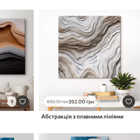
392
.00
грн
3
653
.33
грн
Абстракція з плавними лініями