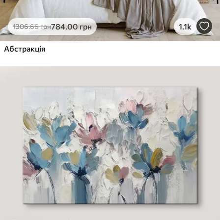
784
.00
грн
1.1k
1306
.66
грн
Абстракція