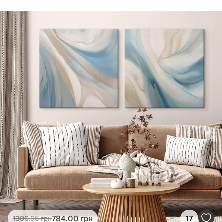
Стандарт
Від
290
.00
грн
✓
Яскраві, насичені кольори
✓
Стійкість до вицвітання
✓
Безпечне чорнило без запаху
✗
Поверхня з текстурою полотна
✗
Екологічний матеріал
Преміум
Від
363
.00
грн
✓
Яскраві, насичені кольори
✓
Стійкість до вицвітання
✓
Безпечне чорнило без запаху
✓
Поверхня з текстурою полотна
✗
Екологічний матеріал
Еко-Преміум
784
.00
грн
17
1306
.66
грн