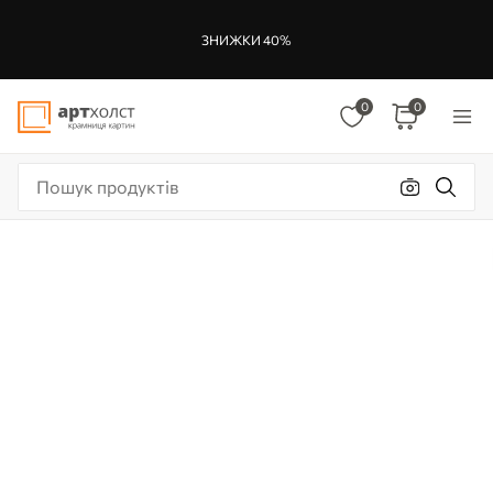
ЗНИЖКИ 40%
0
0