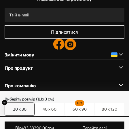
Підписатися
Змінити мову
Про продукт
Про компанію
Виберіть розмір (ШхВ см)
HIT
20 x 30
40 x 60
60 x 90
80 x 120
0800357223
Редагування дозволів на файли cookie
© 2011-2026 Art-holst. Усі права захищені. Власник:
від
483
.33
290
.00
грн
Перейти далі