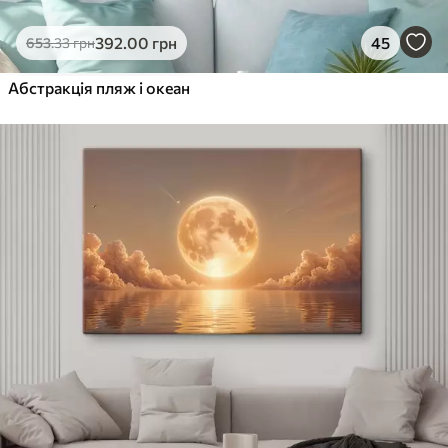
392
.00
грн
45
653
.33
грн
Абстракція пляж і океан