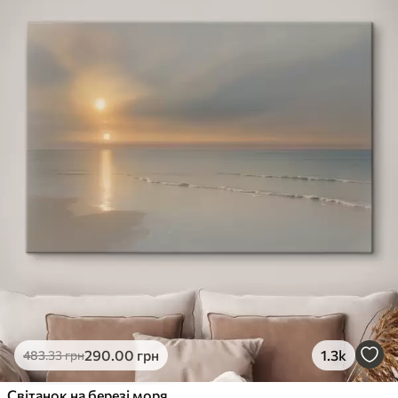
290
.00
грн
1.3k
483
.33
грн
Світанок на березі моря