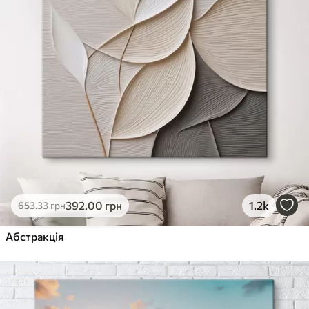
392
.00
грн
1.2k
653
.33
грн
Абстракція