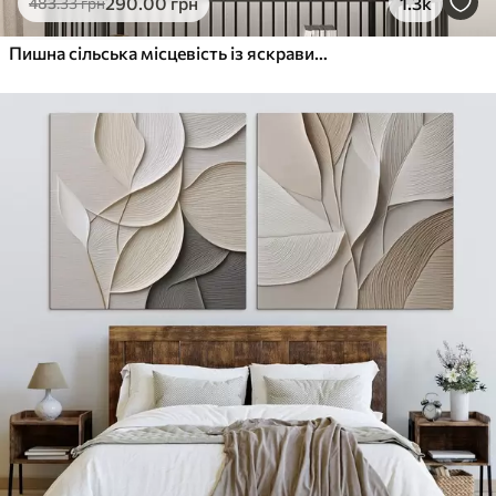
290
.00
грн
1.3k
483
.33
грн
Пишна сільська місцевість із яскравим лугом диких квітів, наповненим різнокольоровими квітами під хмарним небом