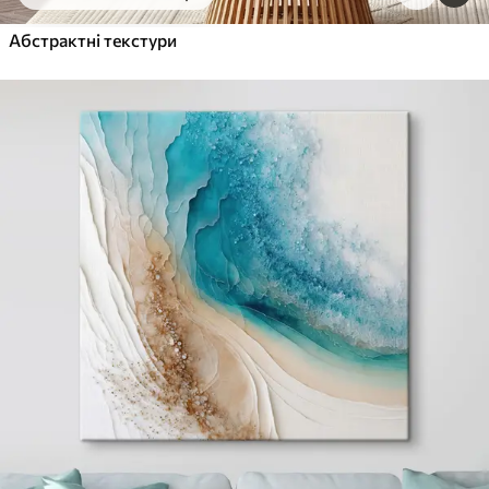
Від
455
.00
грн
✓
Абстрактні текстури
Яскраві, насичені кольори
✓
Стійкість до вицвітання
✓
Безпечне чорнило без запаху
✓
Поверхня з текстурою полотна
✓
Екологічний матеріал