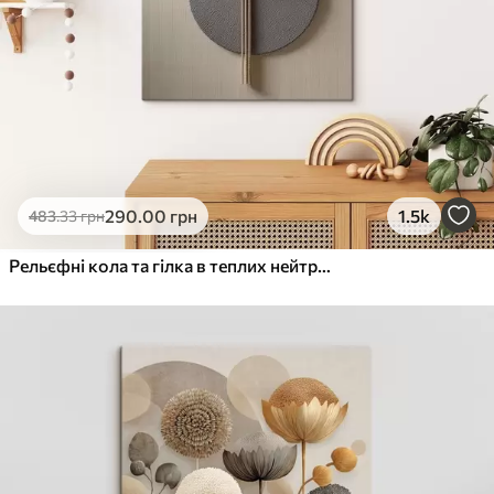
290
.00
грн
1.5k
483
.33
грн
Рельєфні кола та гілка в теплих нейтральних тонах