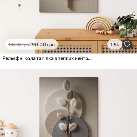
290
.00
грн
1.5k
483
.33
грн
Рельєфні кола та гілка в теплих нейтральних тонах