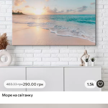
290
.00
грн
1.5k
483
.33
грн
Море на світанку