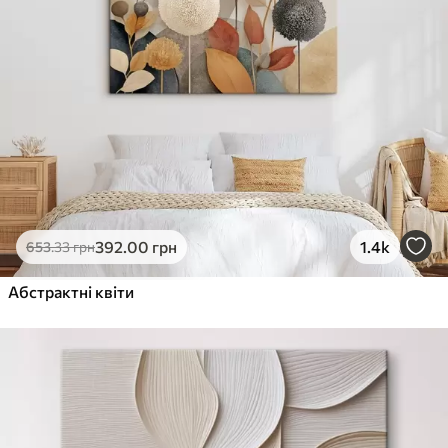
392
.00
грн
1.4k
653
.33
грн
Абстрактні квіти