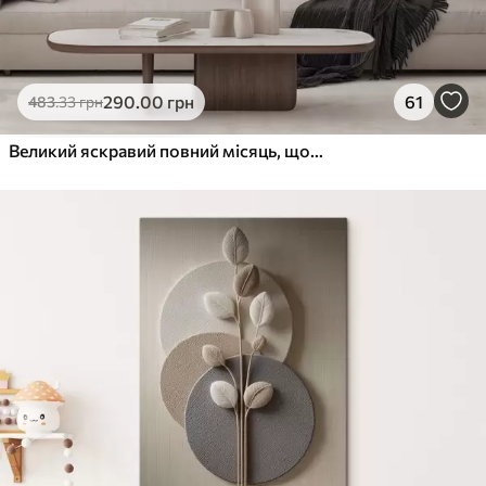
290
.00
грн
61
483
.33
грн
Великий яскравий повний місяць, що сходить над спокійним світловідбиваючим океаном на заході сонця