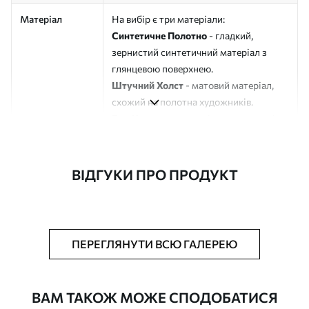
Матеріал
На вибір є три матеріали:
Синтетичне Полотно
- гладкий,
зернистий синтетичний матеріал з
глянцевою поверхнею.
Штучний Холст
- матовий матеріал,
схожий на полотна художників.
Еко-Холст
- високоякісне полотно зі
100% бавовни.
Автор
ART-HOLST
ВІДГУКИ ПРО ПРОДУКТ
Номер артикулу
s43592
Додатково
Можна додати лакове покриття.
ПЕРЕГЛЯНУТИ ВСЮ ГАЛЕРЕЮ
Доступні матеріали
ВАМ ТАКОЖ МОЖЕ СПОДОБАТИСЯ