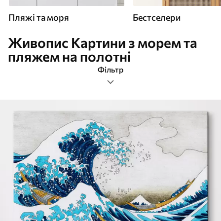
Пляжі та моря
Бестселери
Живопис Картини з морем та
пляжем на полотні
Фільтр
живопис
Прямокутна
Картини Пляжі та моря
Найпопулярніші
Очистити фільтр