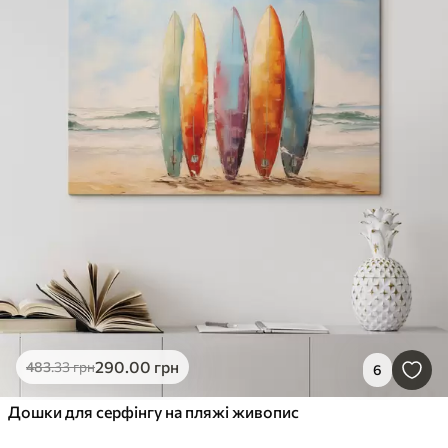
290
.00
грн
483
.33
грн
6
Дошки для серфінгу на пляжі живопис