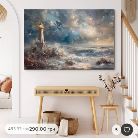
290
.00
грн
483
.33
грн
5