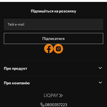
Наші переваги
Відповіді:
1
Підпишіться на розсилку
Виготовлення за індивідуальними розмірами
Візьми участь у святкових акціях 2025 та отримай знижку
Безкоштовна професійна обробка фотографій
Промокоди зі знижками до замовлення!
Підписатися
Про продукт
Про компанію
0800357223