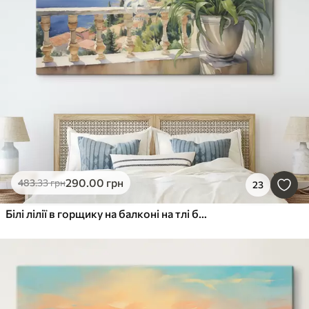
290
.00
грн
483
.33
грн
23
Білі лілії в горщику на балконі на тлі бухтової акварелі