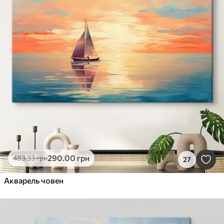
290
.00
грн
483
.33
грн
27
Акварель човен