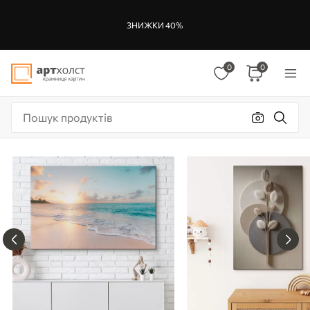
ЗНИЖКИ 40%
0
0