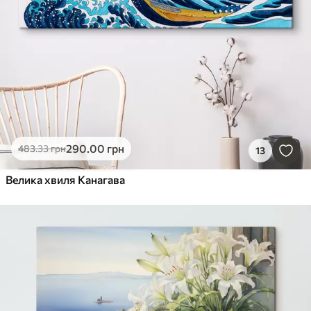
290
.00
грн
483
.33
грн
13
Велика хвиля Канагава