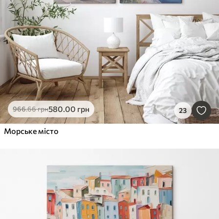
580
.00
грн
966
.66
грн
23
Морське місто