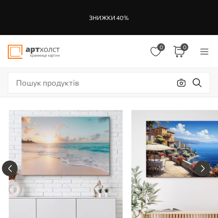
ЗНИЖКИ 40%
0
0