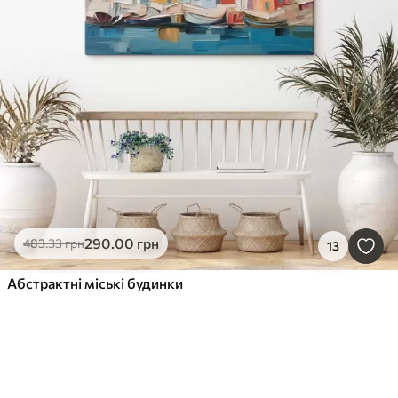
290
.00
грн
483
.33
грн
13
Абстрактні міські будинки