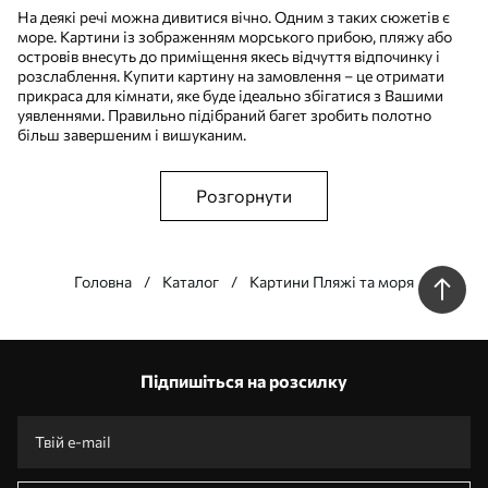
На деякі речі можна дивитися вічно. Одним з таких сюжетів є
море. Картини із зображенням морського прибою, пляжу або
островів внесуть до приміщення якесь відчуття відпочинку і
розслаблення. Купити картину на замовлення – це отримати
прикраса для кімнати, яке буде ідеально збігатися з Вашими
уявленнями. Правильно підібраний багет зробить полотно
більш завершеним і вишуканим.
Розгорнути
Головна
Каталог
Картини Пляжі та моря
Наші переваги
Відповіді:
1
Підпишіться на розсилку
Виготовлення за індивідуальними розмірами
Візьми участь у святкових акціях 2025 та отримай знижку
Безкоштовна професійна обробка фотографій
Промокоди зі знижками до замовлення!