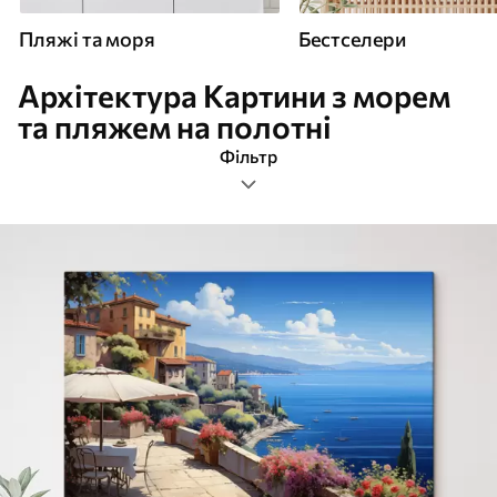
Пляжі та моря
Бестселери
Архітектура Картини з морем
та пляжем на полотні
Фільтр
архітектура
Прямокутна
Картини Пляжі та моря
Найпопулярніші
Очистити фільтр