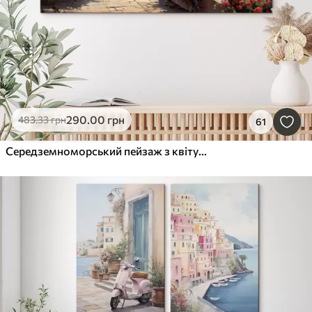
290
.00
грн
483
.33
грн
61
Середземноморський пейзаж з квітучою терасою в художньому стилі