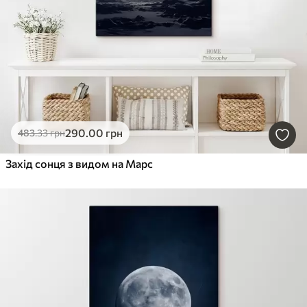
290
.00
грн
483
.33
грн
Захід сонця з видом на Марс