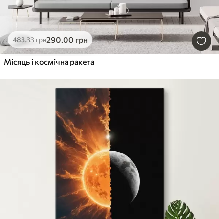
290
.00
грн
483
.33
грн
Місяць і космічна ракета