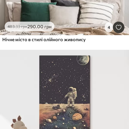
290
.00
грн
483
.33
грн
4
Нічне місто в стилі олійного живопису