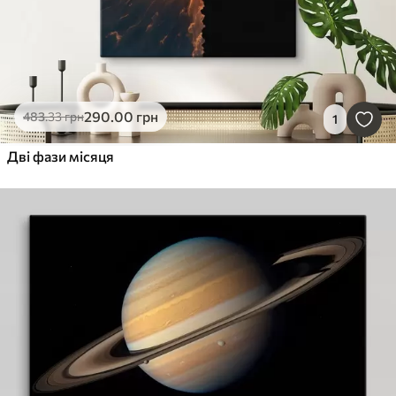
290
.00
грн
483
.33
грн
1
Дві фази місяця