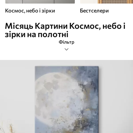
Космос, небо і зірки
Бестселери
Місяць Картини Космос, небо і
зірки на полотні
Фільтр
місяць
Формат зображення
Картини Космос, небо і зірки
Найпопулярніші
Очистити фільтр