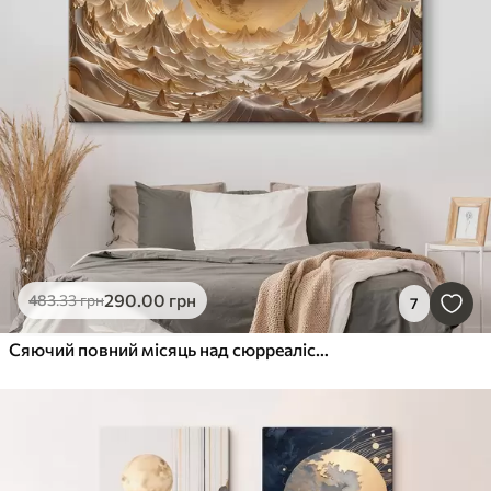
290
.00
грн
483
.33
грн
7
Сяючий повний місяць над сюрреалістичним гірським ландшафтом із вершинами