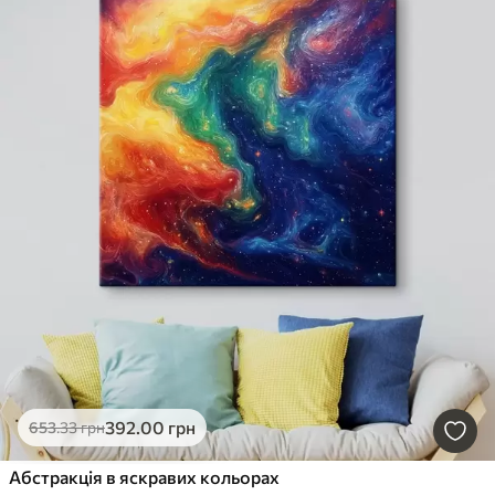
392
.00
грн
653
.33
грн
Абстракція в яскравих кольорах