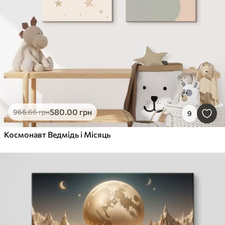
580
.00
грн
966
.66
грн
9
Космонавт Ведмідь і Місяць