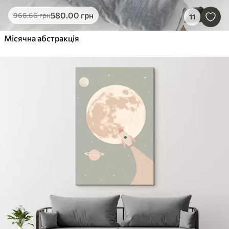
580
.00
грн
966
.66
грн
11
Місячна абстракція