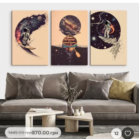
870
.00
грн
1449
.99
грн
12