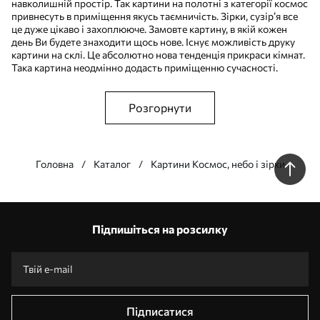
навколишній простір. Так картини на полотні з категорії космос
привнесуть в приміщення якусь таємничість. Зірки, сузір’я все
це дуже цікаво і захоплююче. Замовте картину, в якій кожен
день Ви будете знаходити щось нове. Існує можливість друку
картини на склі. Це абсолютно нова тенденція прикраси кімнат.
Така картина неодмінно додасть приміщенню сучасності.
Розгорнути
Головна
Каталог
Картини Космос, небо і зірки
Наші переваги
Відповіді:
1
Підпишіться на розсилку
Виготовлення за індивідуальними розмірами
Візьми участь у святкових акціях 2025 та отримай знижку
Безкоштовна професійна обробка фотографій
Промокоди зі знижками до замовлення!
Підписатися