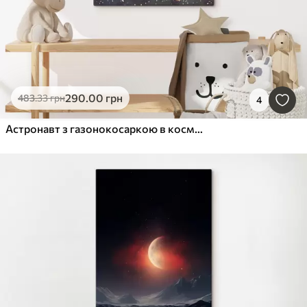
290
.00
грн
483
.33
грн
4
Астронавт з газонокосаркою в космосі