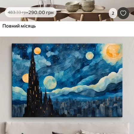
290
.00
грн
483
.33
грн
2
Повний місяць