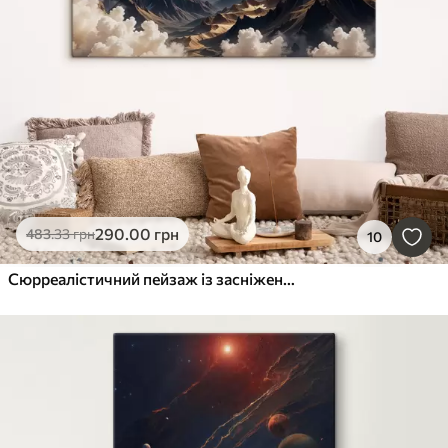
290
.00
грн
483
.33
грн
10
Сюрреалістичний пейзаж із засніженими горами під величезним повним місяцем і тонкими хмарами