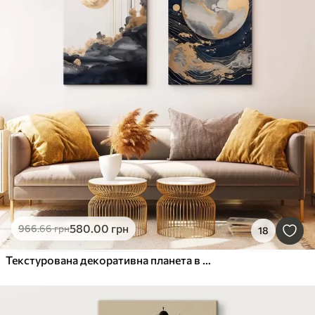
580
.00
грн
966
.66
грн
18
Текстурована декоративна планета в космосі з жовтими лініями та крапками, абстрактний стиль, мінімалістичний та сучасний