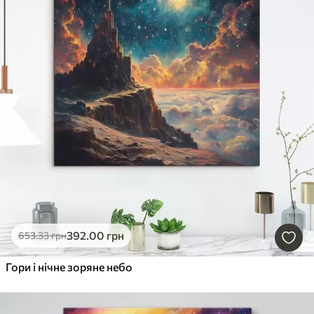
392
.00
грн
653
.33
грн
Гори і нічне зоряне небо