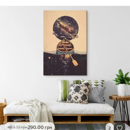
290
.00
грн
483
.33
грн
2