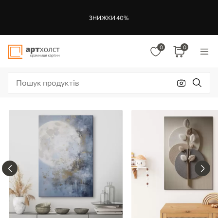
ЗНИЖКИ 40%
0
0