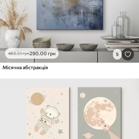
290
.00
грн
483
.33
грн
5
Місячна абстракція