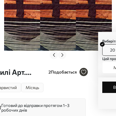
Виберіт
20 
Цей про
М
илі Арт.
2
Подобається
арвистий
Місяць
Готовий до відправки протягом 1–3
робочих днів