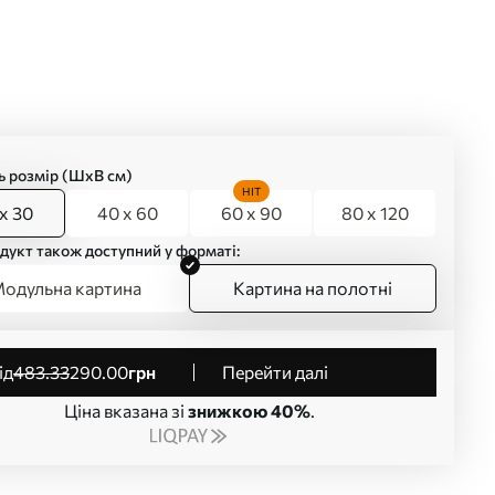
ь розмір (ШхВ см)
HIT
x 30
40 x 60
60 x 90
80 x 120
дукт також доступний у форматі:
одульна картина
Картина на полотні
від
483
.33
290
.00
грн
Перейти далі
Ціна вказана зі
знижкою 40%
.