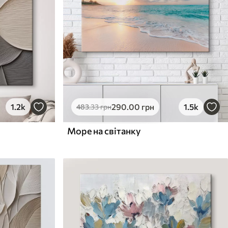
1.2k
290
.00
грн
1.5k
483
.33
грн
Море на світанку