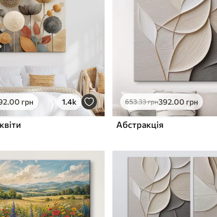
ю
Поверхня з текстурою
✓
полотна
✓
л
Екологічний матеріал
92
.00
грн
1.4k
392
.00
грн
653
.33
грн
квіти
Абстракція