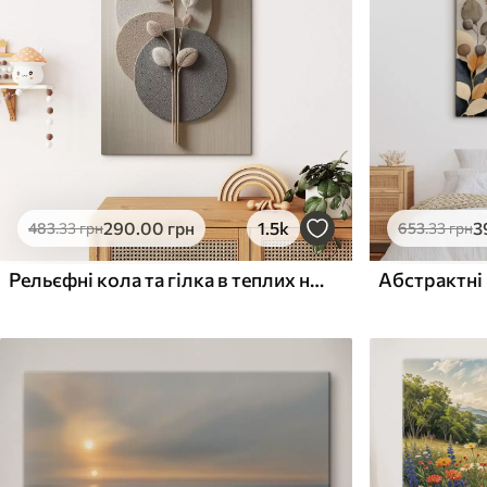
Поверхня з текстурою
Поверхня з текстуро
✗
✓
полотна
полотна
✗
✗
Екологічний матеріал
Екологічний матеріа
290
.00
грн
1.5k
3
483
.33
грн
653
.33
грн
Рельєфні кола та гілка в теплих нейтральних тонах
Абстрактні 