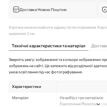
Доставка Новою Поштою
Картину можна повісити одразу після отримання. Карти
шириною 2 см.
Технічні характеристики та матеріал
Доставк
Зверніть увагу: зображення та кольори зображених пре
зображень на сайті. Це залежить від роздільної здатно
умов освітлення під час фотографування.
Характеристики
Матеріал
На вибір є три матеріали:
Синтетичне Полотно
- гл