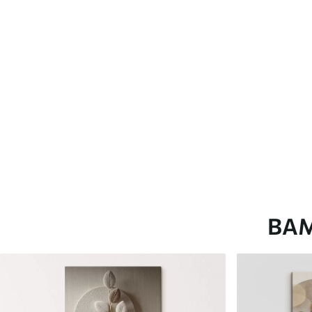
глянцевою поверхнею.
Штучний Холст
- матовий
Еко-Холст
- високоякісне
Автор
ART-HOLST
Номер артикулу
s38635
Додатково
Можна додати лакове пок
Доступні матеріали
ВА
Стандарт
Преміум
Від
290
.00
грн
Від
363
.00
грн
✓
✓
Яскраві, насичені кольори
Яскраві, насичені ко
✓
✓
Стійкість до вицвітання
Стійкість до вицвіта
✓
✓
Безпечне чорнило без запаху
Безпечне чорнило бе