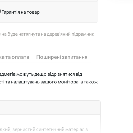
Гарантія на товар
на буде натягнута на дерев'яний підрамник
а та оплата
Поширені запитання
дметів можуть дещо відрізнятися від
сті та налаштувань вашого монітора, а також
адкий, зернистий синтетичний матеріал з