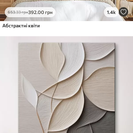
392
.00
грн
1.4k
653
.33
грн
Абстрактні квіти