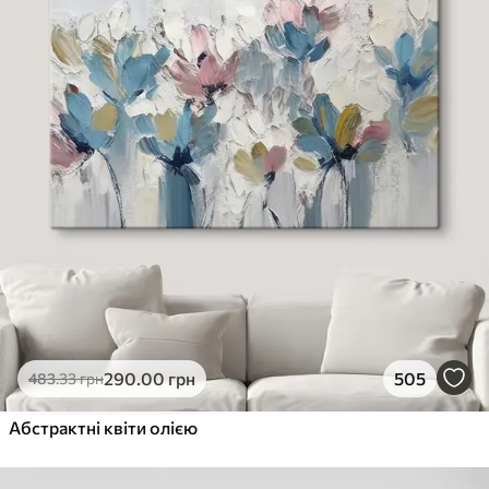
290
.00
грн
505
483
.33
грн
Абстрактні квіти олією