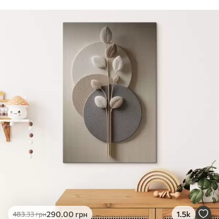
Стандарт
Від
290
.00
грн
✓
Яскраві, насичені кольори
✓
Стійкість до вицвітання
✓
Безпечне чорнило без запаху
✗
Поверхня з текстурою полотна
✗
Екологічний матеріал
Преміум
Від
363
.00
грн
✓
Яскраві, насичені кольори
✓
Стійкість до вицвітання
✓
Безпечне чорнило без запаху
✓
Поверхня з текстурою полотна
✗
Екологічний матеріал
Еко-Преміум
290
.00
грн
1.5k
483
.33
грн