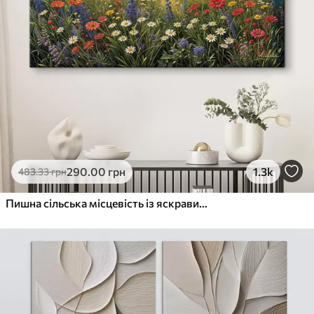
290
.00
грн
1.3k
483
.33
грн
Пишна сільська місцевість із яскравим лугом диких квітів, наповненим різнокольоровими квітами під хмарним небом