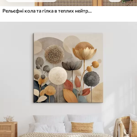
Від
455
.00
грн
✓
Яскраві, насичені кольори
Рельєфні кола та гілка в теплих нейтральних тонах
✓
Стійкість до вицвітання
✓
Безпечне чорнило без запаху
✓
Поверхня з текстурою полотна
✓
Екологічний матеріал