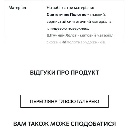
Матеріал
На вибір є три матеріали:
Синтетичне Полотно
- гладкий,
зернистий синтетичний матеріал з
глянцевою поверхнею.
Штучний Холст
- матовий матеріал,
схожий на полотна художників.
Еко-Холст
- високоякісне полотно зі
100% бавовни.
Автор
ART-HOLST
ВІДГУКИ ПРО ПРОДУКТ
Номер артикулу
s44966
Додатково
Можна додати лакове покриття.
ПЕРЕГЛЯНУТИ ВСЮ ГАЛЕРЕЮ
Доступні матеріали
ВАМ ТАКОЖ МОЖЕ СПОДОБАТИСЯ