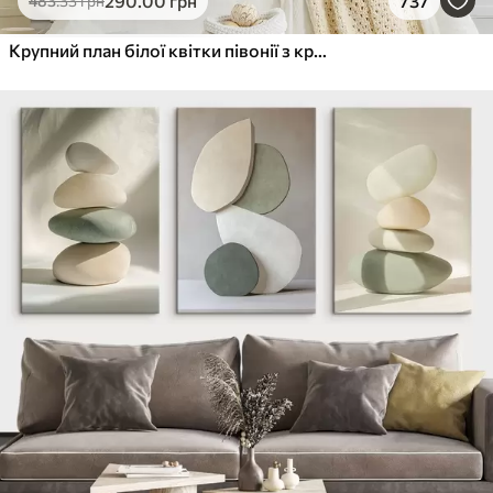
290
.00
грн
737
483
.33
грн
Крупний план білої квітки півонії з крапельками води на пелюстках на розмитому фоні