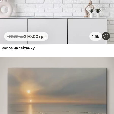
290
.00
грн
1.5k
483
.33
грн
Море на світанку