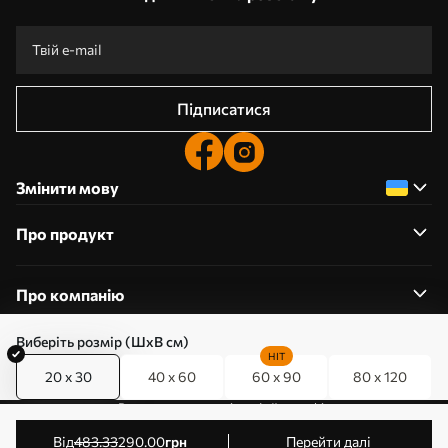
Підписатися
Змінити мову
Про продукт
Про компанію
Виберіть розмір (ШхВ см)
HIT
20 x 30
40 x 60
60 x 90
80 x 120
0800357223
Редагування дозволів на файли cookie
© 2011-2026 Art-holst. Усі права захищені. Власник:
від
483
.33
290
.00
грн
Перейти далі