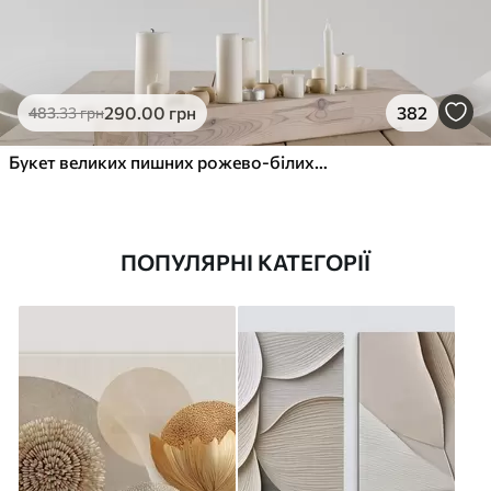
290
.00
грн
382
483
.33
грн
Букет великих пишних рожево-білих квітів півонії із зеленим листям на м’якому розмитому фоні
ПОПУЛЯРНІ КАТЕГОРІЇ