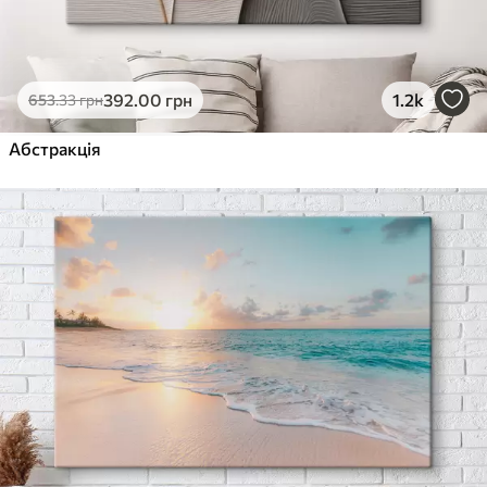
392
.00
грн
1.2k
653
.33
грн
Абстракція