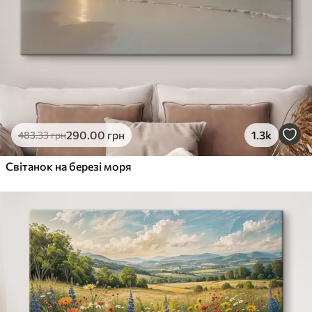
290
.00
грн
1.3k
483
.33
грн
Світанок на березі моря