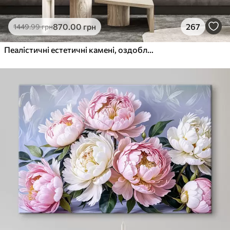
870
.00
грн
267
1449
.99
грн
Пеалістичні естетичні камені, оздоблення будинку, природне освітлення