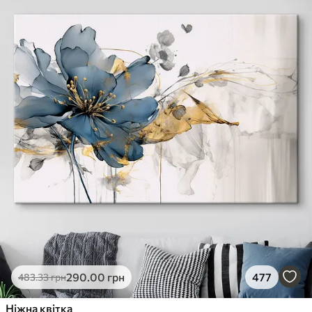
290
.00
грн
477
483
.33
грн
Ніжна квітка