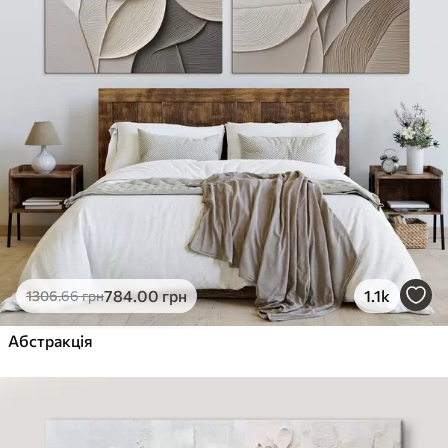
784
.00
грн
1.1k
1306
.66
грн
Абстракція