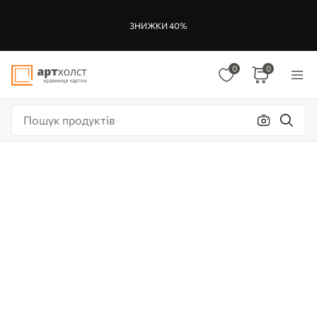
ЗНИЖКИ 40%
0
0