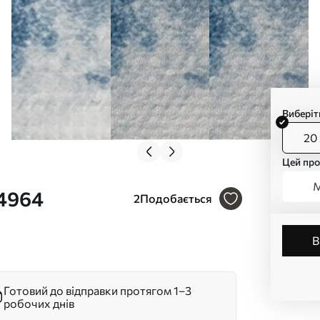
Виберіт
20 
Цей про
М
44964
2
Подобається
Готовий до відправки протягом 1–3
робочих днів