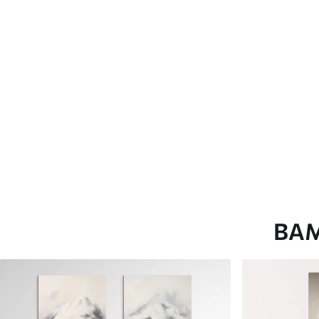
глянцевою поверхнею.
Штучний Холст
- матовий
Еко-Холст
- високоякісне
Автор
ART-HOLST
Номер артикулу
s44964
Додатково
Можна додати лакове пок
Доступні матеріали
ВА
Стандарт
Преміум
Від
290
.00
грн
Від
363
.00
грн
✓
✓
Яскраві, насичені кольори
Яскраві, насичені ко
✓
✓
Стійкість до вицвітання
Стійкість до вицвіта
✓
✓
Безпечне чорнило без запаху
Безпечне чорнило бе