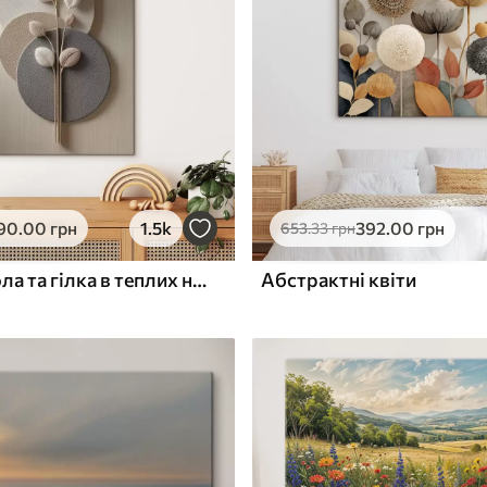
ю
Поверхня з текстурою
✓
полотна
✓
л
Екологічний матеріал
90
.00
грн
1.5k
392
.00
грн
653
.33
грн
Рельєфні кола та гілка в теплих нейтральних тонах
Абстрактні квіти