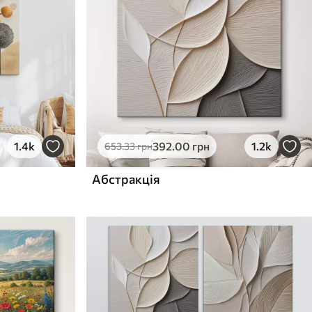
1.4k
392
.00
грн
1.2k
653
.33
грн
Абстракція