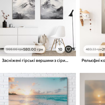
Поверхня з текстурою
Поверхня з текстуро
✗
✓
полотна
полотна
✗
✗
Екологічний матеріал
Екологічний матеріа
580
.00
грн
10
2
966
.66
грн
483
.33
грн
Засніжені гірські вершини з сірими тінями, сіре небо, мазки пензлем, текстуровані, мінімалістичні