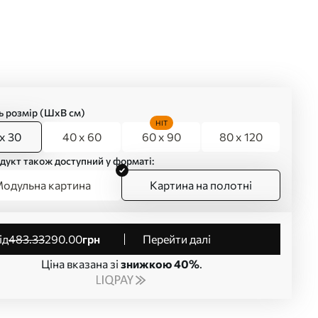
ь розмір (ШхВ см)
HIT
x 30
40 x 60
60 x 90
80 x 120
дукт також доступний у форматі:
одульна картина
Картина на полотні
від
483
.33
290
.00
грн
Перейти далі
Ціна вказана зі
знижкою 40%
.