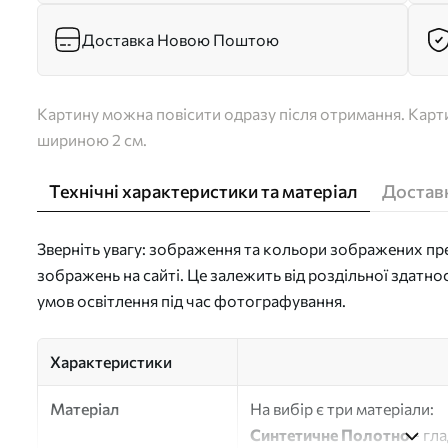
Доставка Новою Поштою
Картину можна повісити одразу після отримання. Карти
шириною 2 см.
Технічні характеристики та матеріал
Доставк
Зверніть увагу: зображення та кольори зображених пре
зображень на сайті. Це залежить від роздільної здатно
умов освітлення під час фотографування.
Характеристики
Матеріал
На вибір є три матеріали:
Синтетичне Полотно
- гл