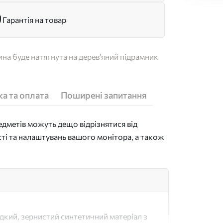
Гарантія на товар
на буде натягнута на дерев'яний підрамник
а та оплата
Поширені запитання
дметів можуть дещо відрізнятися від
сті та налаштувань вашого монітора, а також
адкий, зернистий синтетичний матеріал з