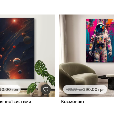
90
.00
грн
290
.00
грн
483
.33
грн
нячної системи
Космонавт