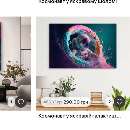
Космонавт у яскравому шоломі
290
.00
грн
1
483
.33
грн
2
Космонавт у яскравій галактиці у стилі поп арт