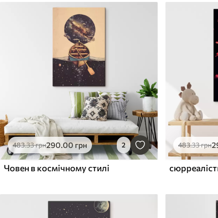
290
.00
грн
2
483
.33
грн
2
483
.33
грн
Човен в космічному стилі