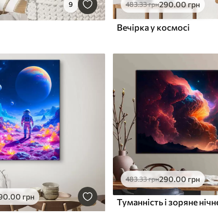
290
.00
грн
9
483
.33
грн
Вечірка у космосі
290
.00
грн
483
.33
грн
90
.00
грн