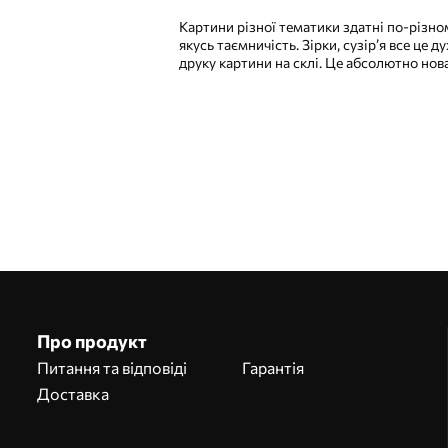
Картини різної тематики здатні по-різно
якусь таємничість. Зірки, сузір’я все це
друку картини на склі. Це абсолютно нов
Наші переваги
Відповіді:
1
Виготовлення за індивідуальними розмірами
Візьми участь у святкових акціях 2025 та отримай знижку
Про продукт
Безкоштовна професійна обробка фотографій
Промокоди зі знижками до замовлення!
Питання та відповіді
Гарантія
Доставка