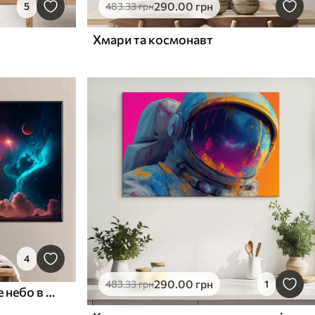
290
.00
грн
5
483
.33
грн
Хмари та космонавт
4
290
.00
грн
483
.33
грн
1
Туманність і зоряне нічне небо в абстрактних форм