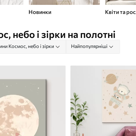
Новинки
Квіти та ро
, небо і зірки на полотні
ини Космос, небо і зірки
Найпопулярніші