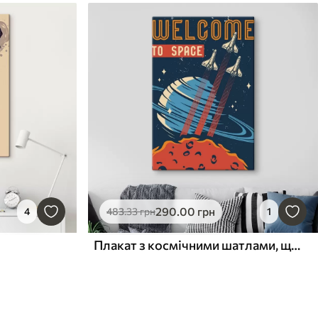
290
.00
грн
4
483
.33
грн
1
Плакат з космічними шатлами, що летять у небі