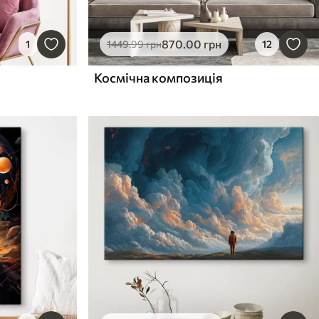
870
.00
грн
1
1449
.99
грн
12
Космічна композиція