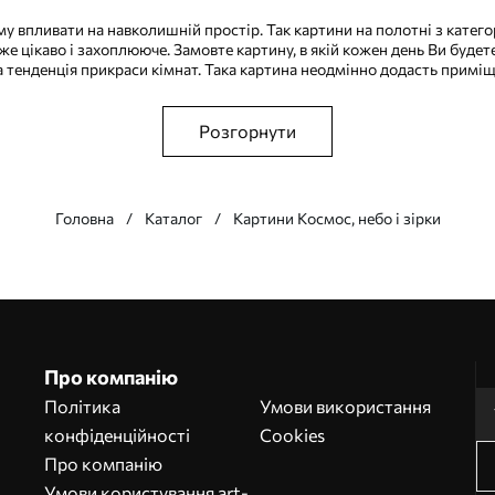
му впливати на навколишній простір. Так картини на полотні з катег
 дуже цікаво і захоплююче. Замовте картину, в якій кожен день Ви буде
а тенденція прикраси кімнат. Така картина неодмінно додасть примі
Розгорнути
Головна
Каталог
Картини Космос, небо і зірки
Про компанію
Політика
Умови використання
конфіденційності
Cookies
Про компанію
Умови користування art-