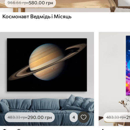
580
.00
грн
966
.66
грн
Космонавт Ведмідь і Місяць
290
.00
грн
2
483
.33
грн
4
483
.33
грн