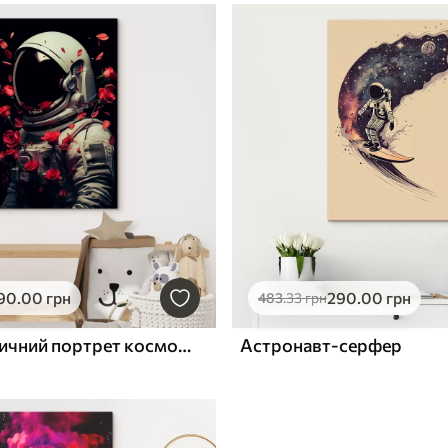
90
.00
грн
290
.00
грн
483
.33
грн
сюрреалістичний портрет космонавта в білому скафандрі
Астронавт-серфер