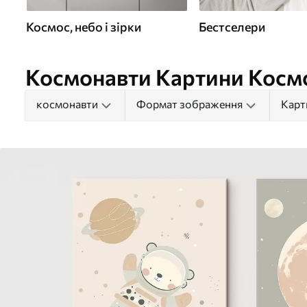
Космос, небо і зірки
Бестселери
Космонавти Картини Космос
космонавти
Формат зображення
Карт