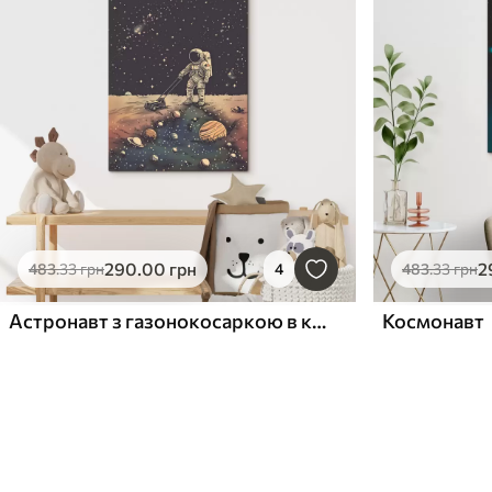
290
.00
грн
2
483
.33
грн
4
483
.33
грн
Астронавт з газонокосаркою в космосі
Космонавт