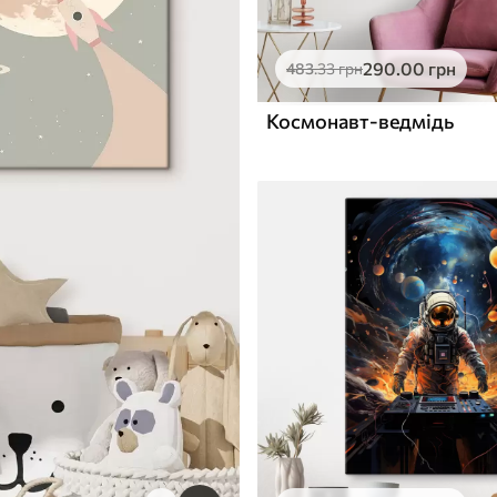
290
.00
грн
483
.33
грн
Космонавт-ведмідь