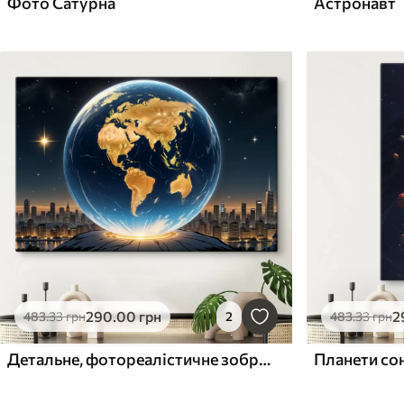
Фото Сатурна
Астронавт
290
.00
грн
2
483
.33
грн
2
483
.33
грн
Детальне, фотореалістичне зображення планети Земля, що плаває в космічному ландшафті
Планети со