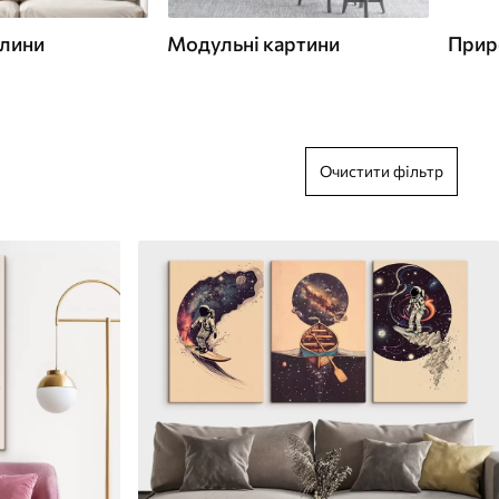
слини
Модульні картини
Прир
Очистити фільтр