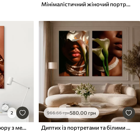
Мінімалістичний жіночий портрет у чорно-білих тонах
580
.00
грн
2
966
.66
грн
Крупний план губ і манікюру з металічним блиском
Диптих із портретами та білими каллами