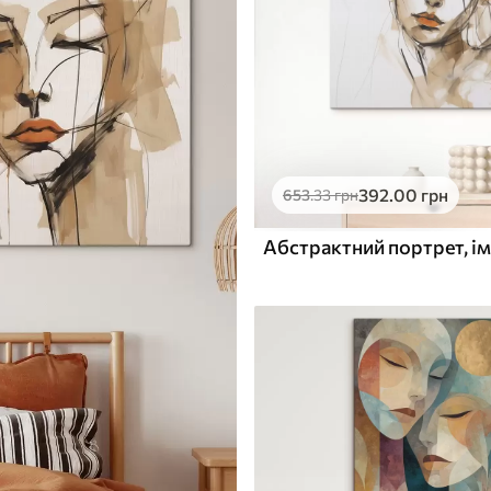
392
.00
грн
653
.33
грн