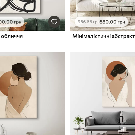
90
.00
грн
580
.00
грн
966
.66
грн
 обличчя