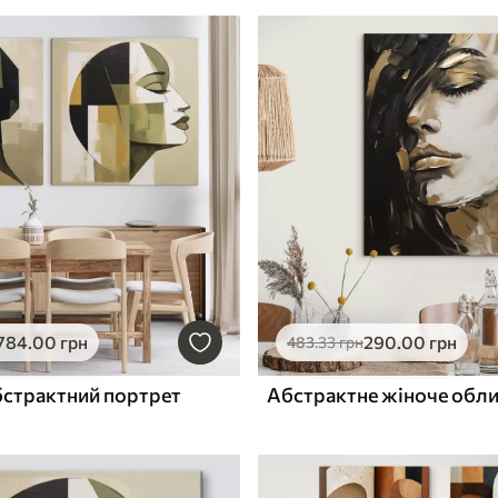
784
.00
грн
290
.00
грн
483
.33
грн
бстрактний портрет