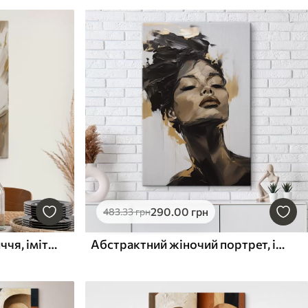
290
.00
грн
483
.33
грн
Абстрактне жіноче обличчя, імітація живопису
Абстрактний жіночий портрет, імітація живопису