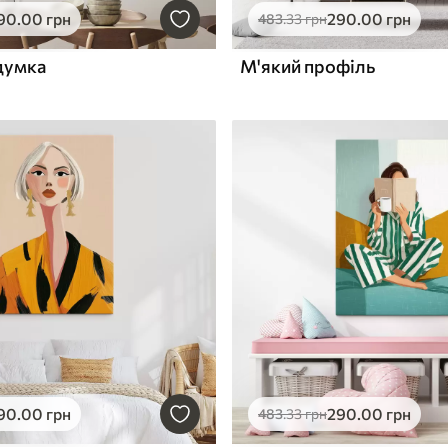
90
.00
грн
290
.00
грн
483
.33
грн
думка
М'який профіль
90
.00
грн
290
.00
грн
483
.33
грн