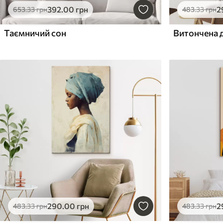
392
.00
грн
2
653
.33
грн
483
.33
грн
Таємничий сон
Витончена 
290
.00
грн
2
483
.33
грн
483
.33
грн