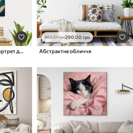
290
.00
грн
483
.33
грн
Абстрактний етнічний портрет двох жінок
Абстрактне обличчя