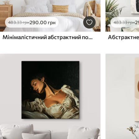
290
.00
грн
2
483
.33
грн
483
.33
грн
Мінімалістичний абстрактний портрет
Абстрактне