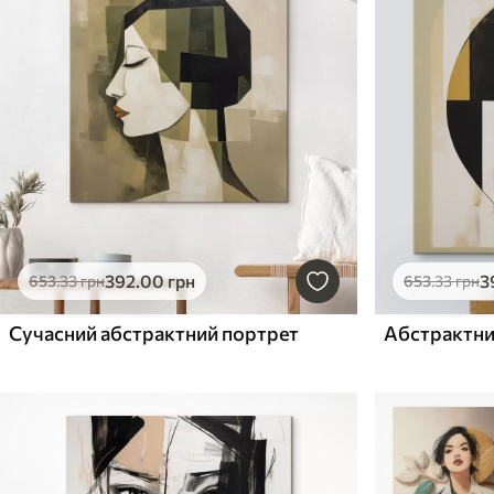
392
.00
грн
3
653
.33
грн
653
.33
грн
Сучасний абстрактний портрет
Абстрактни