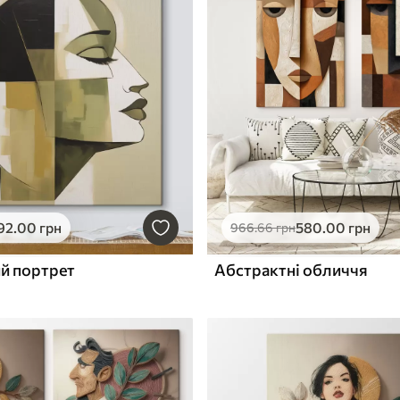
92
.00
грн
580
.00
грн
966
.66
грн
й портрет
Абстрактні обличчя