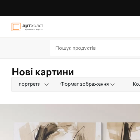
Нові картини
портрети
Формат зображення
Ко