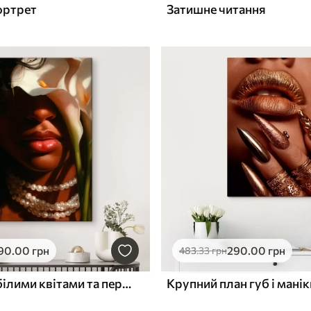
ортрет
Затишне читання
90
.00
грн
290
.00
грн
483
.33
грн
Портрет із білими квітами та перловим намистом