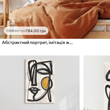
784
.00
грн
1306
.66
грн
Абстрактний портрет, імітація живопису