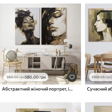
580
.00
грн
966
.66
грн
1306
.66
грн
Абстрактний жіночий портрет, імітація живопису
Сучасний а