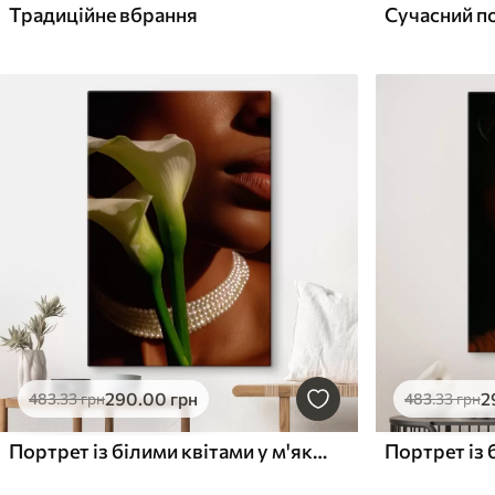
Традиційне вбрання
Сучасний п
290
.00
грн
2
483
.33
грн
483
.33
грн
Портрет із білими квітами у м'якому світлі