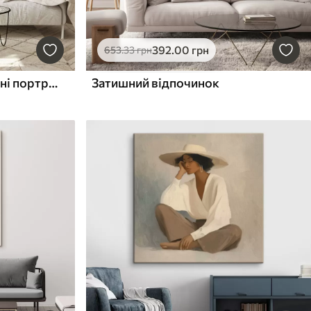
392
.00
грн
653
.33
грн
Мінімалістичні абстрактні портрети
Затишний відпочинок