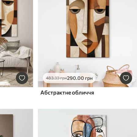
290
.00
грн
483
.33
грн
Абстрактне обличчя