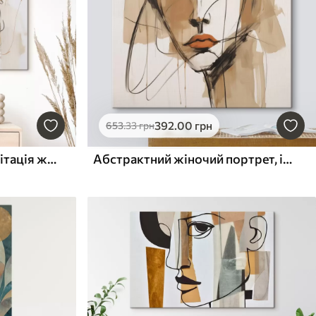
392
.00
грн
653
.33
грн
Абстрактний портрет, імітація живопису
Абстрактний жіночий портрет, імітація живопису