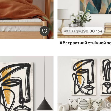
290
.00
грн
483
.33
грн