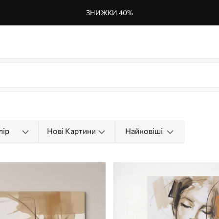
ЗНИЖКИ 40%
лір
Нові Картини
Найновіші