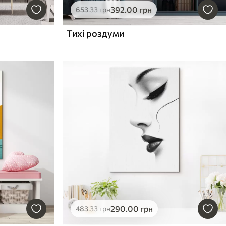
392
.00
грн
653
.33
грн
Тихі роздуми
290
.00
грн
483
.33
грн