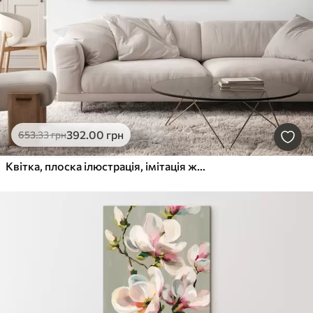
392
.00
грн
653
.33
грн
Квітка, плоска ілюстрація, імітація живопису