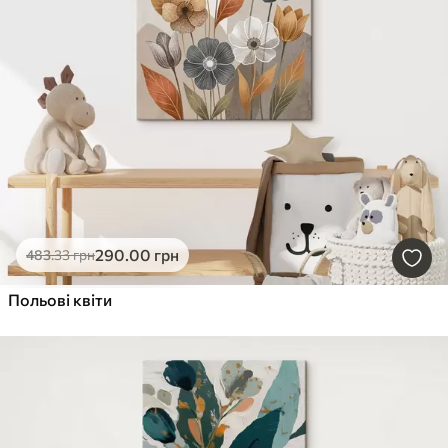
290
.00
грн
483
.33
грн
Польові квіти