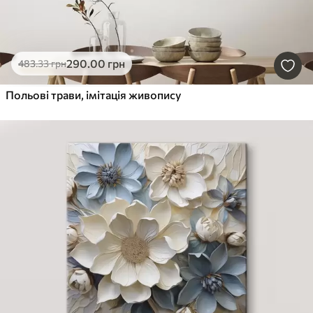
290
.00
грн
483
.33
грн
Польові трави, імітація живопису