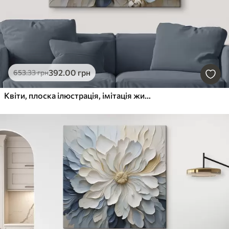
392
.00
грн
653
.33
грн
Квіти, плоска ілюстрація, імітація живопису