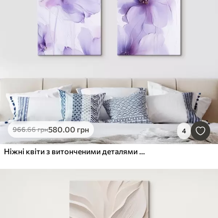
580
.00
грн
966
.66
грн
4
Ніжні квіти з витонченими деталями та фактурним білим фоном