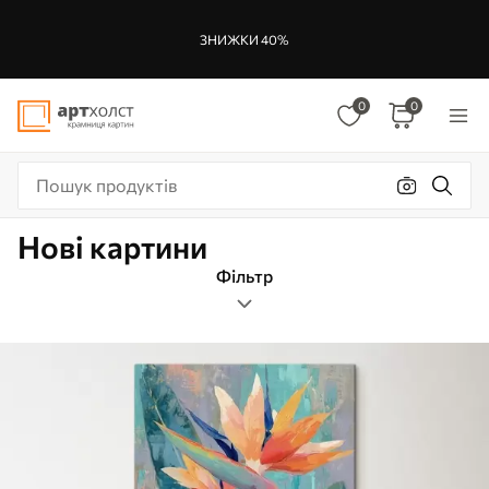
ЗНИЖКИ 40%
0
0
Нові картини
Фільтр
цвітіння
Формат зображення
Колір
Нові Картини