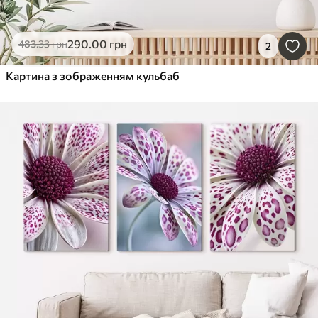
290
.00
грн
483
.33
грн
2
Картина з зображенням кульбаб