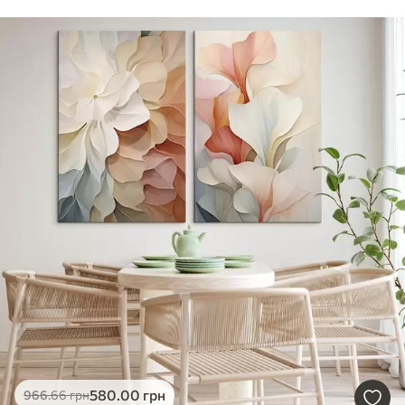
580
.00
грн
966
.66
грн