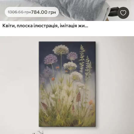
784
.00
грн
1306
.66
грн
Квіти, плоска ілюстрація, імітація живопису