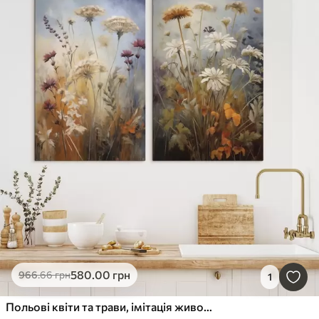
580
.00
грн
966
.66
грн
1
Польові квіти та трави, імітація живопису