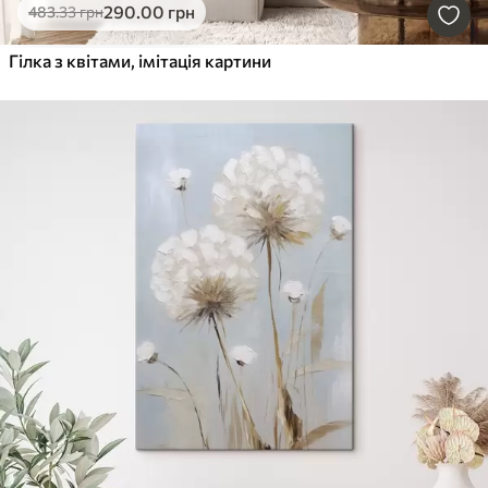
290
.00
грн
483
.33
грн
Гілка з квітами, імітація картини