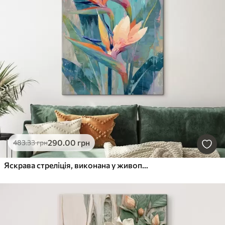
Найновіші
Очистити фільтр
290
.00
грн
483
.33
грн
Яскрава стреліція, виконана у живописному стилі