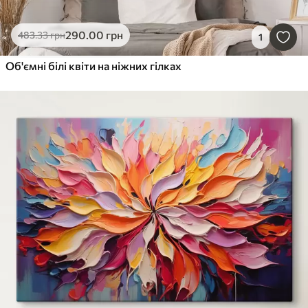
290
.00
грн
483
.33
грн
1
Об'ємні білі квіти на ніжних гілках