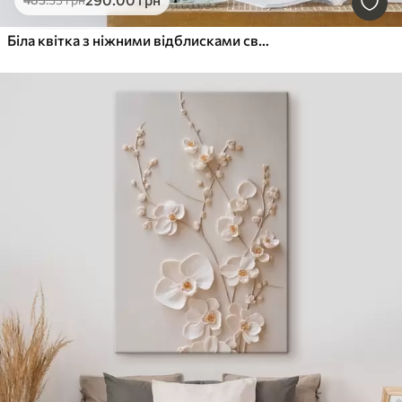
Біла квітка з ніжними відблисками світла