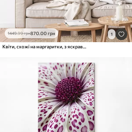
870
.00
грн
1449
.99
грн
1
Квіти, схожі на маргаритки, з яскравими магентовими плямами у вигляді леопардового візерунка