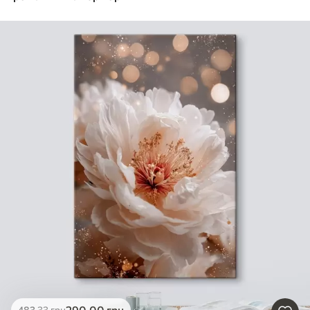
290
.00
грн
483
.33
грн