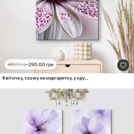
290
.00
грн
483
.33
грн
Квіточку, схожу на маргаритку, у крупному плані з яскравими магентовими плямами у вигляді леопардового візерунка