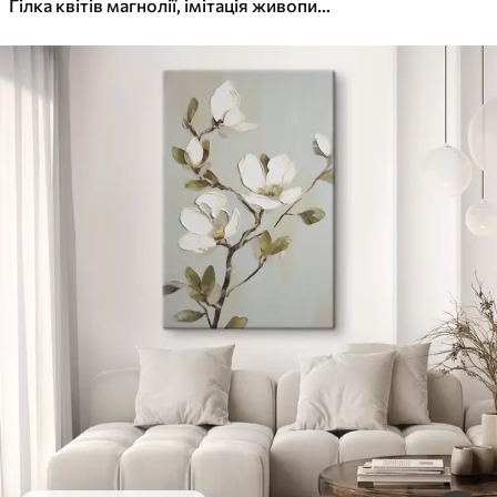
Гілка квітів магнолії, імітація живопису