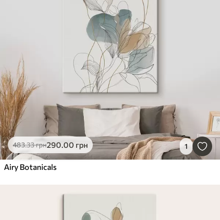
290
.00
грн
483
.33
грн
1
Airy Botanicals