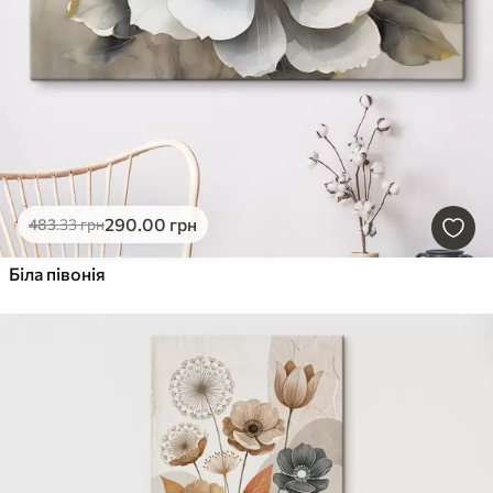
290
.00
грн
483
.33
грн
Біла півонія