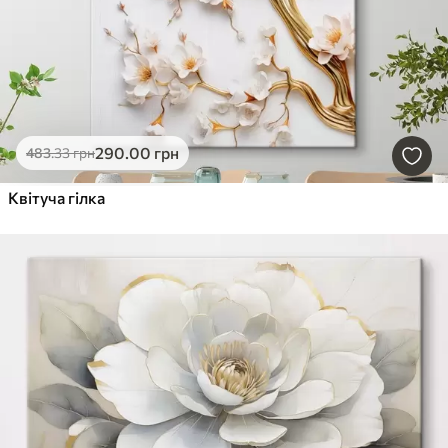
290
.00
грн
483
.33
грн
Квітуча гілка