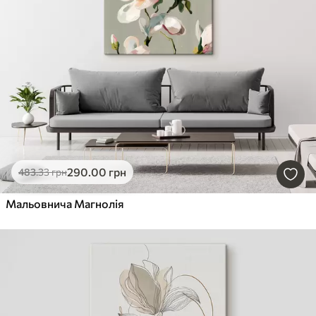
290
.00
грн
483
.33
грн
Мальовнича Магнолія