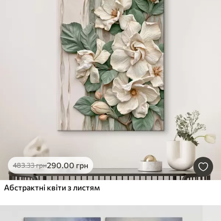
290
.00
грн
483
.33
грн
Абстрактні квіти з листям