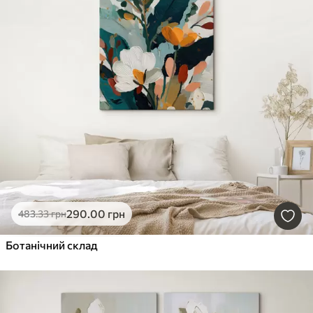
290
.00
грн
483
.33
грн
Ботанічний склад