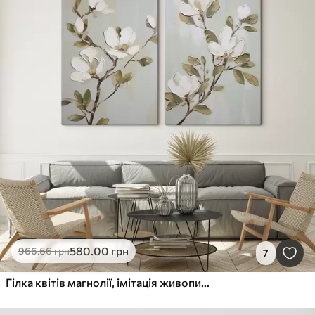
580
.00
грн
966
.66
грн
7
Гілка квітів магнолії, імітація живопису