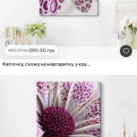
290
.00
грн
483
.33
грн
Квіточку, схожу на маргаритку, у крупному плані з яскравими магентовими плямами у вигляді леопардового візерунка