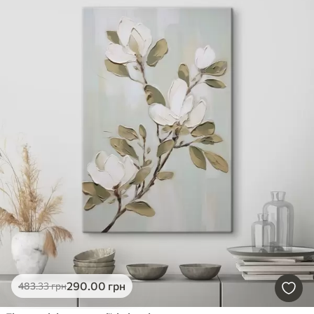
290
.00
грн
483
.33
грн