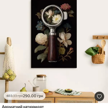
290
.00
грн
483
.33
грн
Ароматний натюрморт