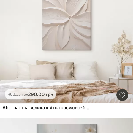
290
.00
грн
483
.33
грн
Абстрактна велика квітка кремово-білого кольору з ніжними, багатошаровими пелюстками