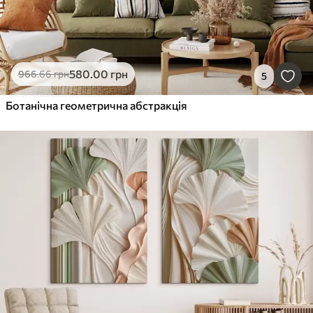
580
.00
грн
966
.66
грн
5
Ботанічна геометрична абстракція