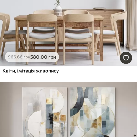
580
.00
грн
966
.66
грн
Квіти, імітація живопису