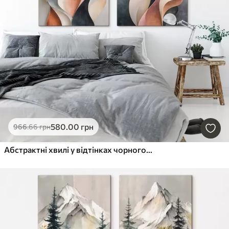
580
.00
грн
966
.66
грн
Абстрактні хвилі у відтінках чорного та теракоти