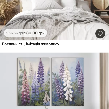
580
.00
грн
966
.66
грн
Рослинність, імітація живопису