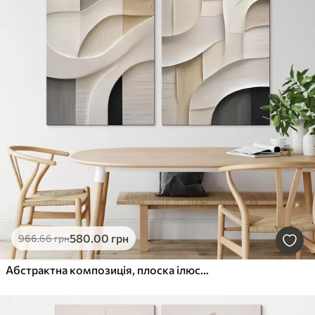
580
.00
грн
966
.66
грн
Абстрактна композиція, плоска ілюстрація