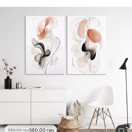
580
.00
грн
966
.66
грн