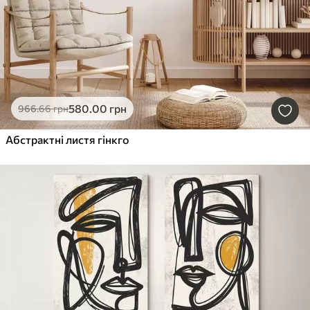
580
.00
грн
966
.66
грн
Абстрактні листя гінкго