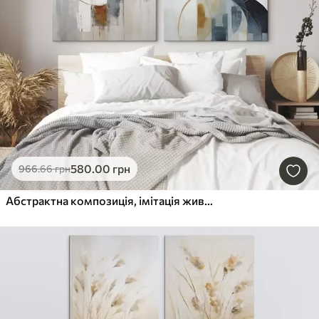
580
.00
грн
966
.66
грн
Абстрактна композиція, імітація живопису