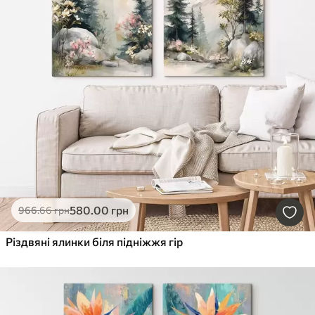
580
.00
грн
966
.66
грн
Різдвяні ялинки біля підніжжя гір