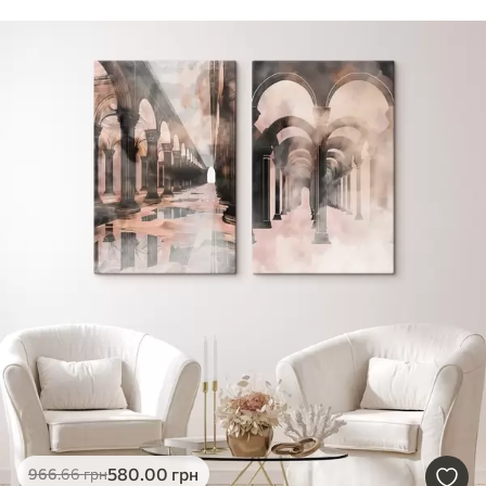
580
.00
грн
966
.66
грн