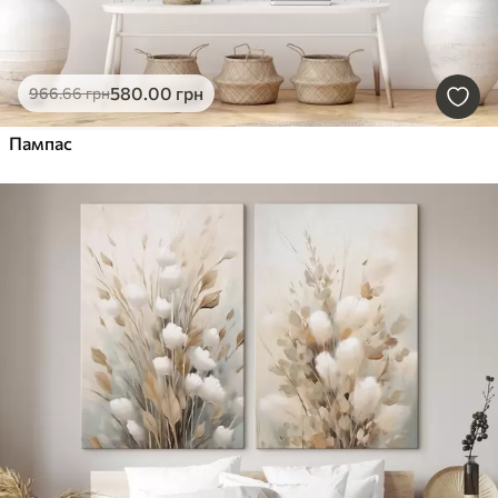
580
.00
грн
966
.66
грн
Пампас