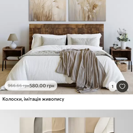
580
.00
грн
966
.66
грн
1
Колоски, імітація живопису