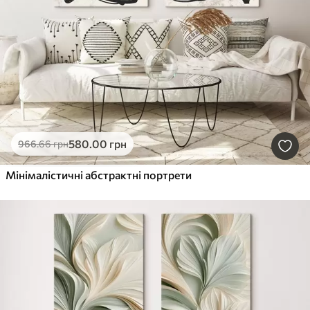
580
.00
грн
966
.66
грн
Мінімалістичні абстрактні портрети