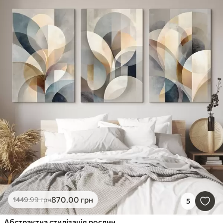
870
.00
грн
1449
.99
грн
5
Абстрактна стилізація рослин