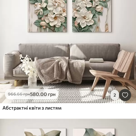
580
.00
грн
966
.66
грн
2
Абстрактні квіти з листям