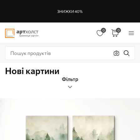
ЗНИЖКИ 40%
0
0
Нові картини
Фільтр
модульні
Формат зображення
Колір
Нові Картини