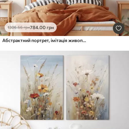
784
.00
грн
1306
.66
грн
Абстрактний портрет, імітація живопису