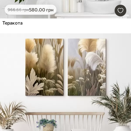
580
.00
грн
966
.66
грн
Теракота