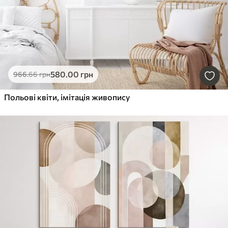
580
.00
грн
966
.66
грн
Польові квіти, імітація живопису