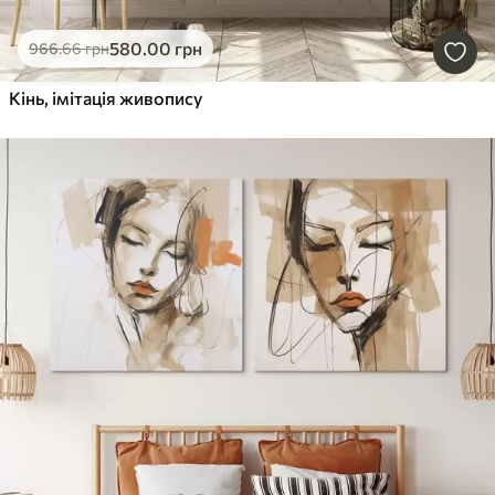
580
.00
грн
966
.66
грн
Кінь, імітація живопису