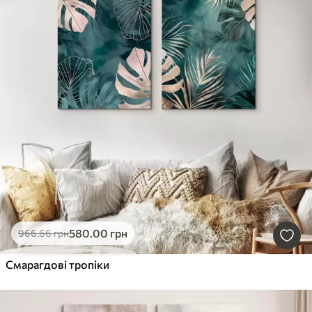
580
.00
грн
966
.66
грн
Смарагдові тропіки