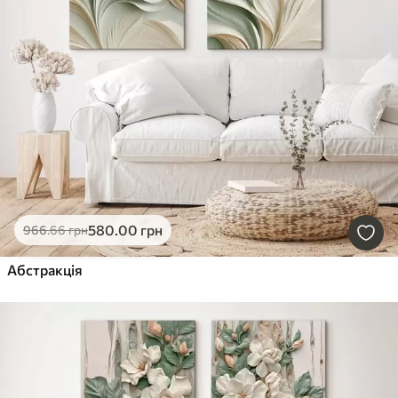
580
.00
грн
966
.66
грн
Абстракція