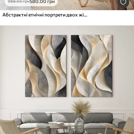
580
.00
грн
966
.66
грн
Абстрактні етнічні портрети двох жінок