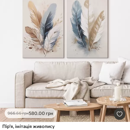
580
.00
грн
966
.66
грн
Пір'я, імітація живопису