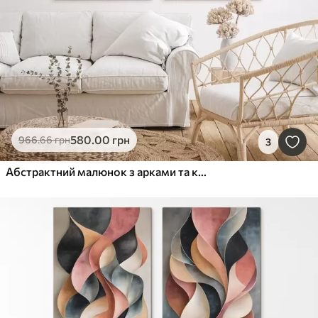
580
.00
грн
966
.66
грн
3
Абстрактний малюнок з арками та колами