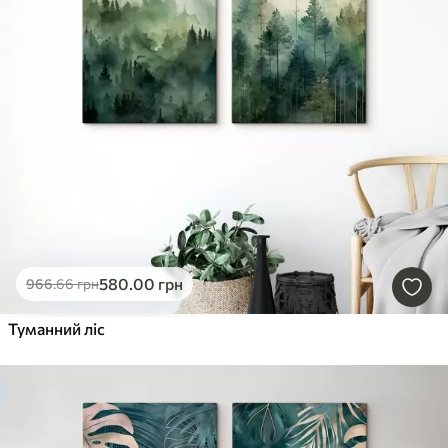
Найновіші
Очистити фільтр
580
.00
грн
966
.66
грн
Туманний ліс