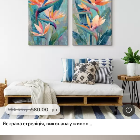
580
.00
грн
966
.66
грн
Яскрава стреліція, виконана у живописному стилі