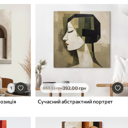
392
.00
грн
1
653
.33
грн
позиція
Сучасний абстрактний портрет