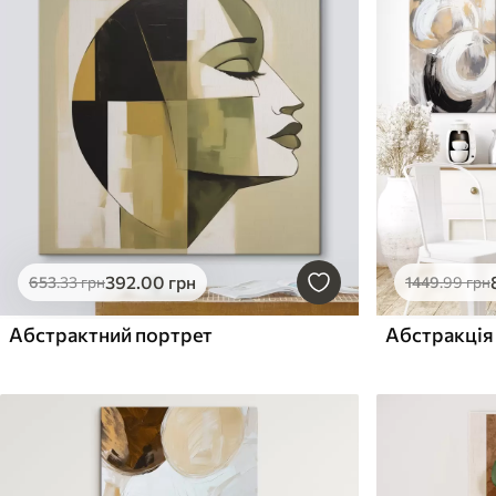
392
.00
грн
653
.33
грн
1449
.99
грн
Абстрактний портрет
Абстракція