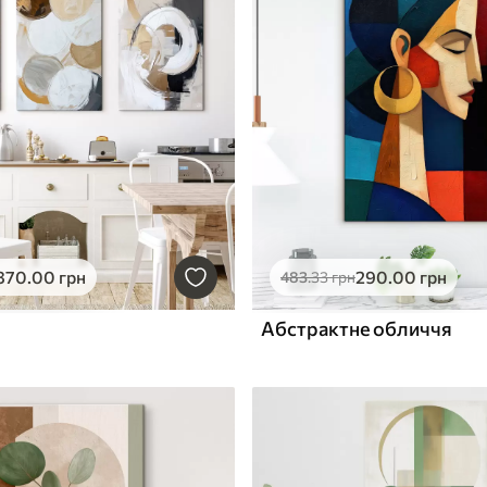
870
.00
грн
290
.00
грн
483
.33
грн
Абстрактне обличчя