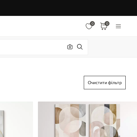
0
0
Очистити фільтр