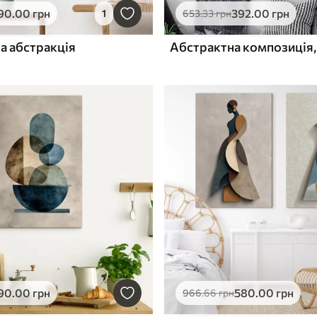
90
.00
грн
392
.00
грн
1
653
.33
грн
а абстракція
90
.00
грн
580
.00
грн
966
.66
грн