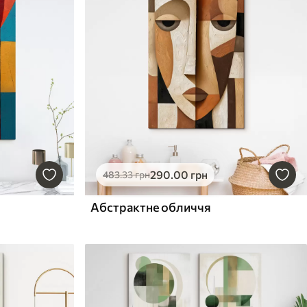
290
.00
грн
483
.33
грн
Абстрактне обличчя