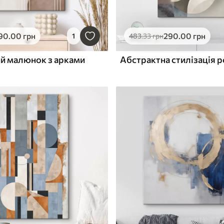
90
.00
грн
290
.00
грн
1
483
.33
грн
й малюнок з арками
Абстрактна стилізація 