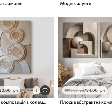
а гармонія
Модні силуети
90
.00
грн
784
.00
грн
3
1306
.66
грн
Абстрактна композиція з колами та рельєфним ефектом
Плоска абстрактна ком