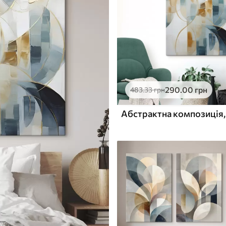
290
.00
грн
483
.33
грн