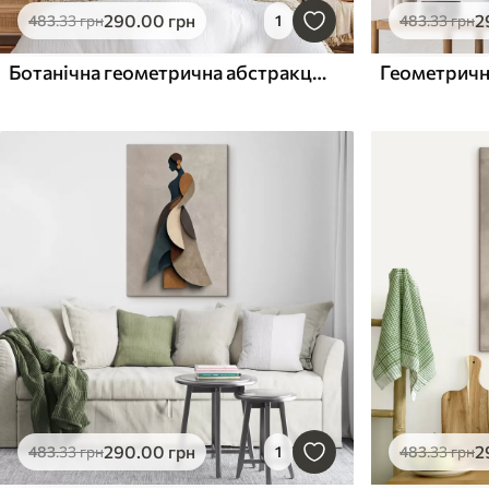
290
.00
грн
2
483
.33
грн
1
483
.33
грн
Ботанічна геометрична абстракція
Геометричн
290
.00
грн
2
483
.33
грн
1
483
.33
грн