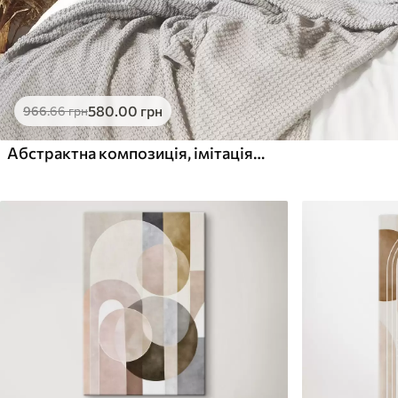
580
.00
грн
966
.66
грн
Абстрактна композиція, імітація живопису