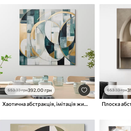
392
.00
грн
3
653
.33
грн
653
.33
грн
Хаотична абстракція, імітація живопису
Плоска абс