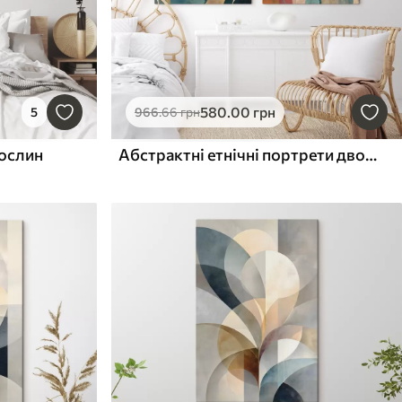
580
.00
грн
5
966
.66
грн
рослин
Абстрактні етнічні портрети двох жінок