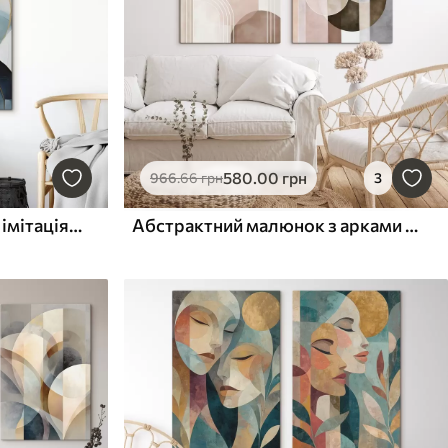
580
.00
грн
966
.66
грн
3
Абстрактна композиція, імітація живопису
Абстрактний малюнок з арками та колами