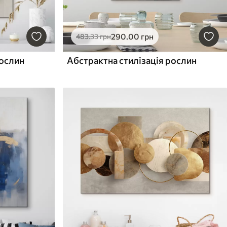
290
.00
грн
483
.33
грн
рослин
Абстрактна стилізація рослин