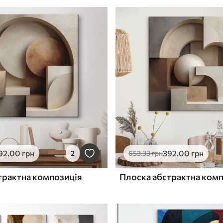
92
.00
грн
392
.00
грн
2
653
.33
грн
трактна композиція
Плоска абстрактна ком