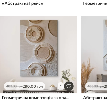
«Абстрактна Грейс»
Геометричн
290
.00
грн
2
483
.33
грн
1
483
.33
грн
Геометрична композиція з колами та ефектом рельєфу