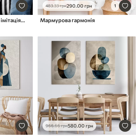
290
.00
грн
483
.33
грн
1
Абстрактна композиція, імітація живопису
Мармурова гармонія
580
.00
грн
966
.66
грн