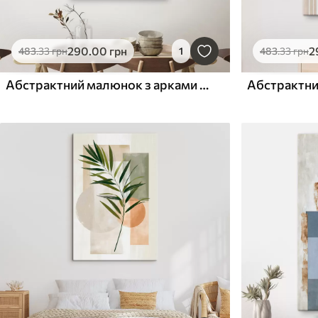
290
.00
грн
2
483
.33
грн
1
483
.33
грн
Абстрактний малюнок з арками та колами
Абстрактни