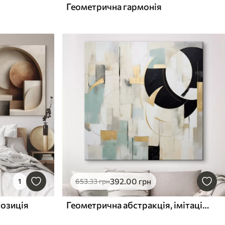
Геометрична гармонія
392
.00
грн
1
653
.33
грн
позиція
Геометрична абстракція, імітація живопису