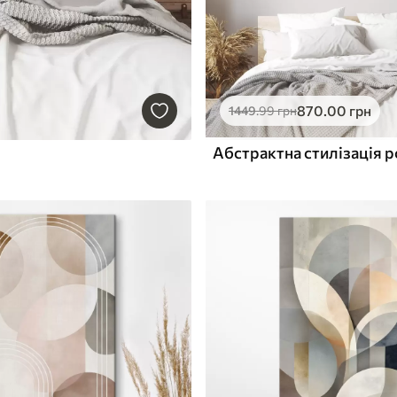
870
.00
грн
1449
.99
грн
Абстрактна стилізація 