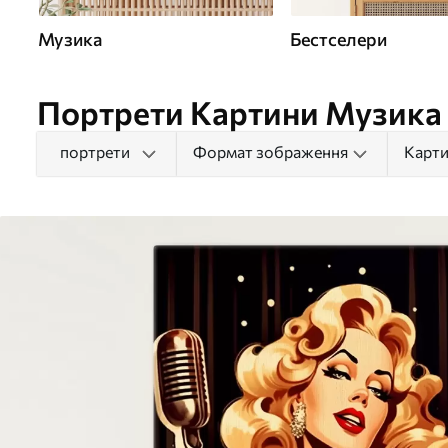
Музика
Бестселери
Портрети Картини Музика
портрети
Формат зображення
Карти