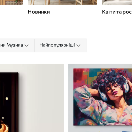
Новинки
Квіти та ро
ни Музика
Найпопулярніші