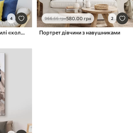
580
.00
грн
4
966
.66
грн
2
Жінка в навушниках у стилі «колоритного живопису»
Портрет дівчини з навушниками