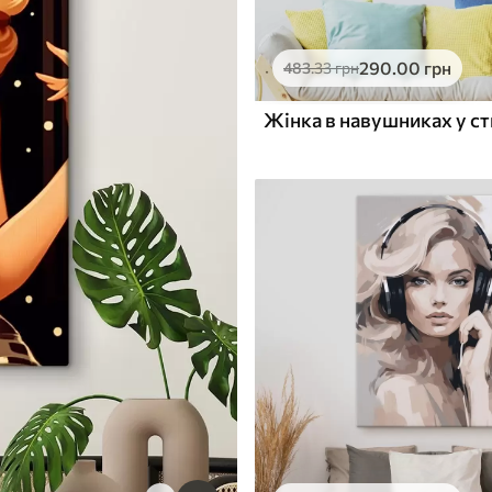
290
.00
грн
483
.33
грн