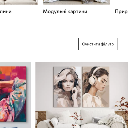
слини
Модульні картини
Прир
Очистити фільтр