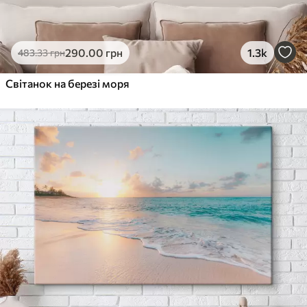
290
.00
грн
1.3k
483
.33
грн
Світанок на березі моря