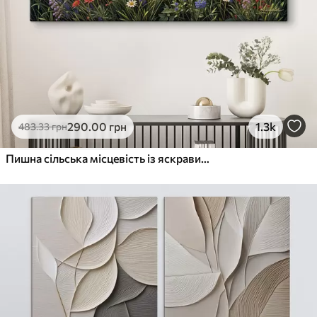
290
.00
грн
1.3k
483
.33
грн
Пишна сільська місцевість із яскравим лугом диких квітів, наповненим різнокольоровими квітами під хмарним небом