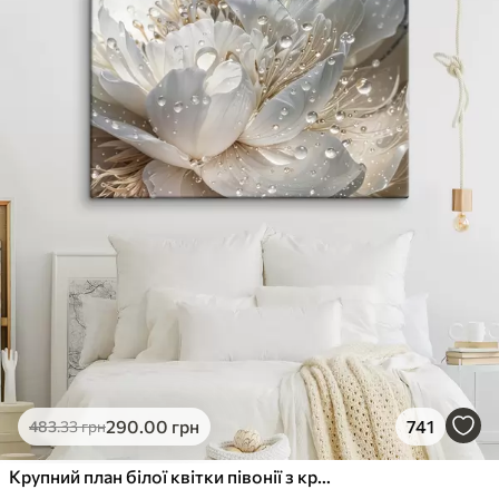
290
.00
грн
741
483
.33
грн
Крупний план білої квітки півонії з крапельками води на пелюстках на розмитому фоні