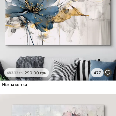
290
.00
грн
477
483
.33
грн
Ніжна квітка