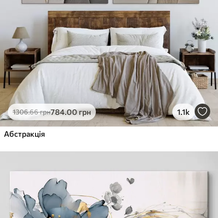
784
.00
грн
1.1k
1306
.66
грн
Абстракція