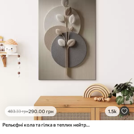
✓
Стійкість до вицвітання
✓
Безпечне чорнило без запаху
✗
Поверхня з текстурою полотна
✗
Екологічний матеріал
Преміум
Від
363
.00
грн
✓
Яскраві, насичені кольори
✓
Стійкість до вицвітання
✓
Безпечне чорнило без запаху
✓
Поверхня з текстурою полотна
✗
Екологічний матеріал
Еко-Преміум
290
.00
грн
1.5k
483
.33
грн
Від
455
.00
грн
✓
Яскраві, насичені кольори
Рельєфні кола та гілка в теплих нейтральних тонах
✓
Стійкість до вицвітання