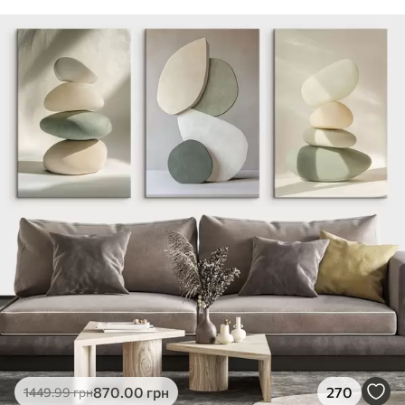
870
.00
грн
270
1449
.99
грн