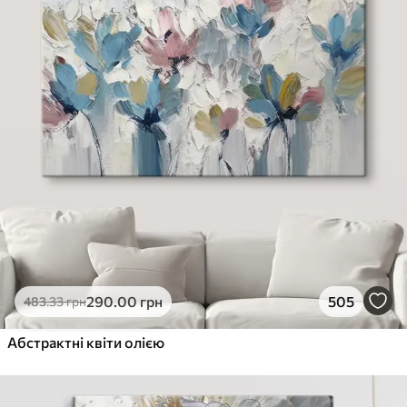
290
.00
грн
505
483
.33
грн
Абстрактні квіти олією