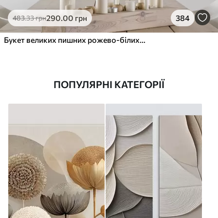
290
.00
грн
384
483
.33
грн
Букет великих пишних рожево-білих квітів півонії із зеленим листям на м’якому розмитому фоні
ПОПУЛЯРНІ КАТЕГОРІЇ