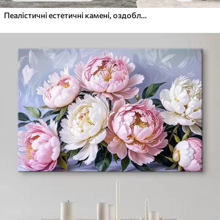
Пеалістичні естетичні камені, оздоблення будинку, природне освітлення