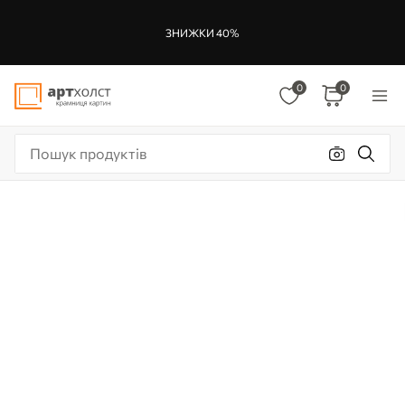
ЗНИЖКИ 40%
0
0