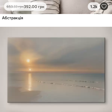
392
.00
грн
1.2k
653
.33
грн
Абстракція