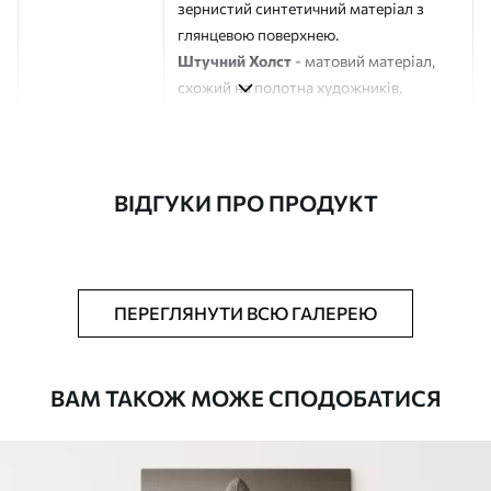
зернистий синтетичний матеріал з
глянцевою поверхнею.
Штучний Холст
- матовий матеріал,
схожий на полотна художників.
Еко-Холст
- високоякісне полотно зі
100% бавовни.
Автор
ART-HOLST
ВІДГУКИ ПРО ПРОДУКТ
Номер артикулу
s44112
Додатково
Можна додати лакове покриття.
ПЕРЕГЛЯНУТИ ВСЮ ГАЛЕРЕЮ
Доступні матеріали
ВАМ ТАКОЖ МОЖЕ СПОДОБАТИСЯ
Стандарт
Від
290
.00
грн
✓
Яскраві, насичені кольори