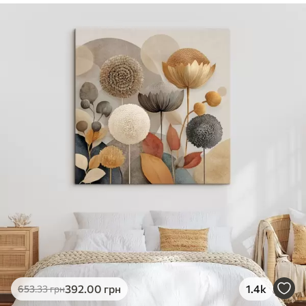
✓
Безпечне чорнило без запаху
✓
Поверхня з текстурою полотна
✓
Екологічний матеріал
392
.00
грн
1.4k
653
.33
грн