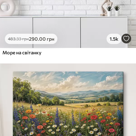
290
.00
грн
1.5k
483
.33
грн
Море на світанку