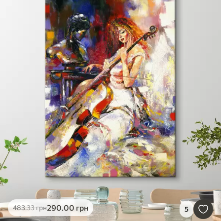
290
.00
грн
483
.33
грн
5