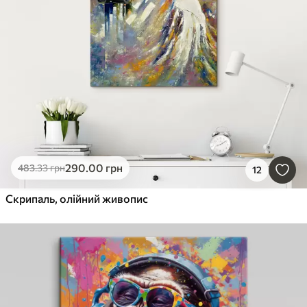
290
.00
грн
483
.33
грн
12
Скрипаль, олійний живопис