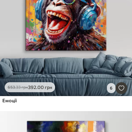
392
.00
грн
653
.33
грн
6
Емоції