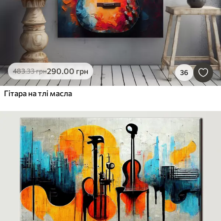
290
.00
грн
483
.33
грн
36
Гітара на тлі масла