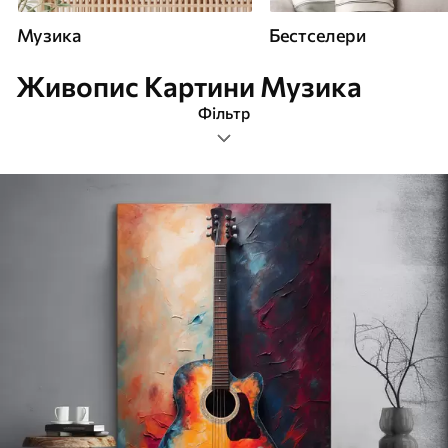
Музика
Бестселери
Живопис Картини Музика
Фільтр
живопис
Формат зображення
Картини Музика
Найпопулярніші
Очистити фільтр