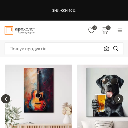
ЗНИЖКИ 40%
0
0