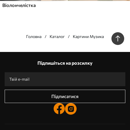
Віолончелістка
Головна
Каталог
Картини Музика
Наші переваги
Відповіді:
1
Підпишіться на розсилку
Виготовлення за індивідуальними розмірами
Візьми участь у святкових акціях 2025 та отримай знижку
Безкоштовна професійна обробка фотографій
Промокоди зі знижками до замовлення!
Підписатися