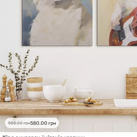
580
.00
грн
966
.66
грн