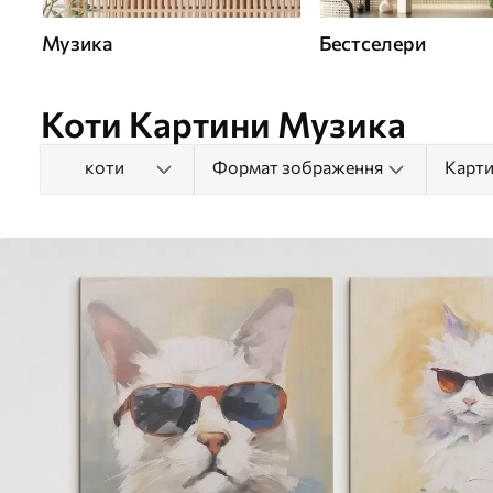
Музика
Бестселери
Коти Картини Музика
коти
Формат зображення
Карти