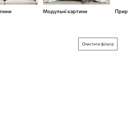
слини
Модульні картини
Прир
Очистити фільтр