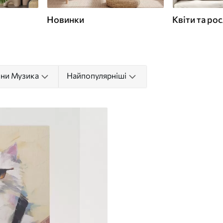
Новинки
Квіти та ро
ни Музика
Найпопулярніші