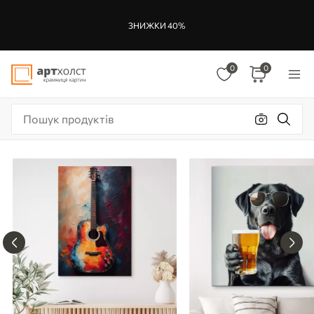
ЗНИЖКИ 40%
0
0