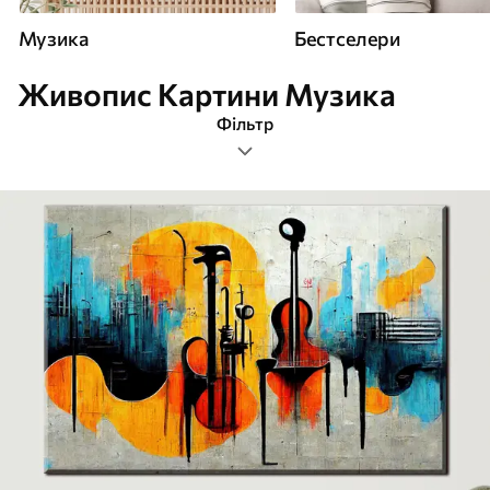
Музика
Бестселери
Живопис Картини Музика
Фільтр
живопис
Прямокутна
Картини Музика
Найпопулярніші
Очистити фільтр