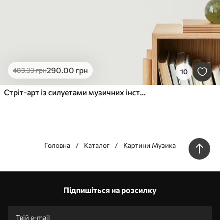
290
.00
грн
483
.33
грн
10
Стріт-арт із силуетами музичних інструментів
Головна
Каталог
Картини Музика
Наші переваги
Відповіді:
1
Підпишіться на розсилку
Виготовлення за індивідуальними розмірами
Візьми участь у святкових акціях 2025 та отримай знижку
Безкоштовна професійна обробка фотографій
Промокоди зі знижками до замовлення!