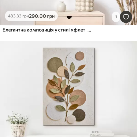
290
.00
грн
483
.33
грн
1
Елегантна композиція у стилі «флет-лей» з відполірованих дорогоцінних каменів різних відтінків ніжно-рожевого кольору