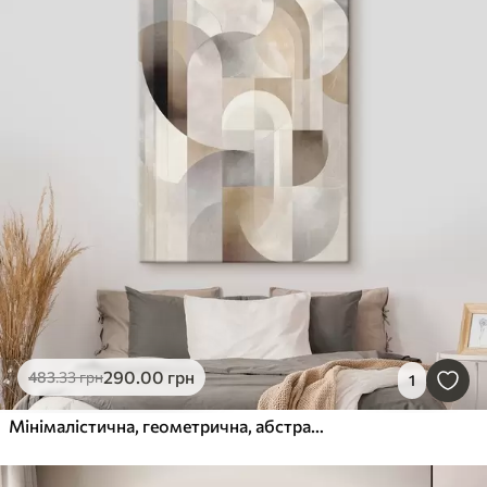
290
.00
грн
483
.33
грн
1
Мінімалістична, геометрична, абстрактна композиція, виконана в палітрі ніжних відтінків бежевого, кремового, сіро-коричневого та сіро-бежевого кольорів