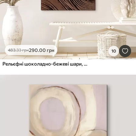
290
.00
грн
483
.33
грн
10
Рельєфні шоколадно-бежеві шари, фактурна паста