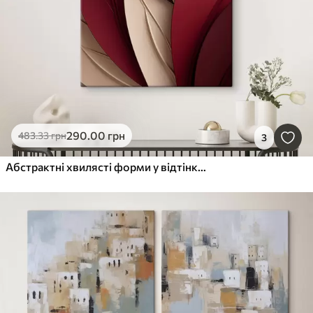
290
.00
грн
483
.33
грн
3
Абстрактні хвилясті форми у відтінках бордо та кремового, багатошарові текстури