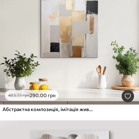
290
.00
грн
483
.33
грн
Абстрактна композиція, імітація живопису