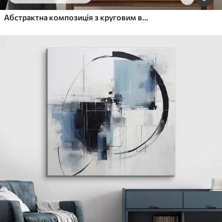
Абстрактна композиція з круговим візерунком, імітація живопису