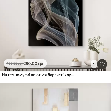
290
.00
грн
483
.33
грн
1
На темному тлі виються барвисті клуби диму