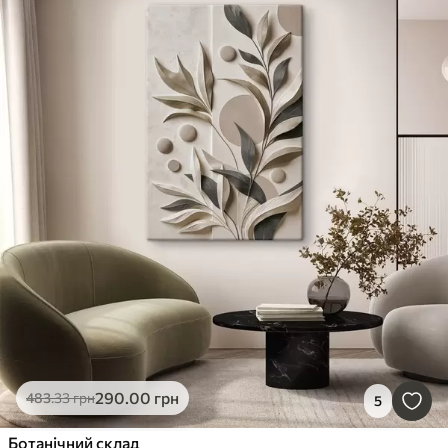
290
.00
грн
483
.33
грн
5
Ботанічний склад