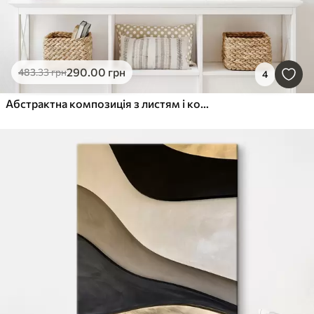
290
.00
грн
483
.33
грн
4
Абстрактна композиція з листям і колами