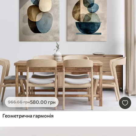
580
.00
грн
966
.66
грн
Геометрична гармонія