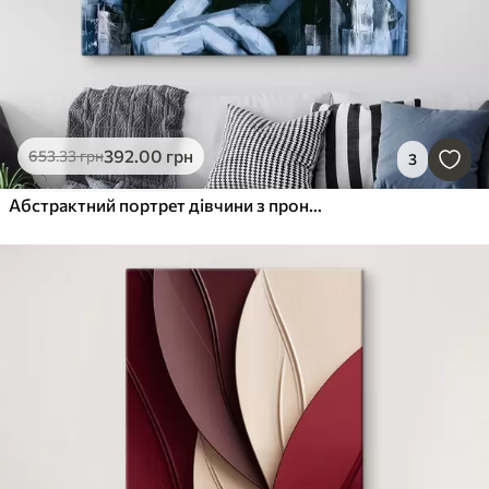
392
.00
грн
653
.33
грн
3
Абстрактний портрет дівчини з проникливим поглядом