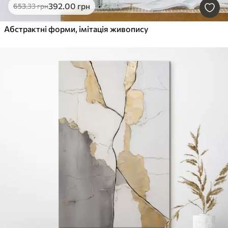
392
.00
грн
653
.33
грн
Абстрактні форми, імітація живопису