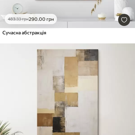
290
.00
грн
483
.33
грн
Сучасна абстракція