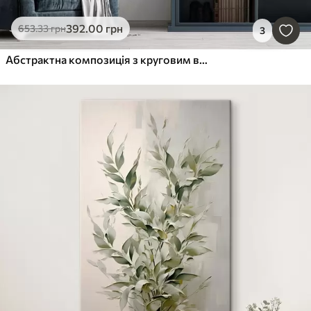
392
.00
грн
653
.33
грн
3
Абстрактна композиція з круговим візерунком, імітація живопису