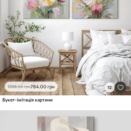
784
.00
грн
1306
.66
грн
12
Букет-імітація картини