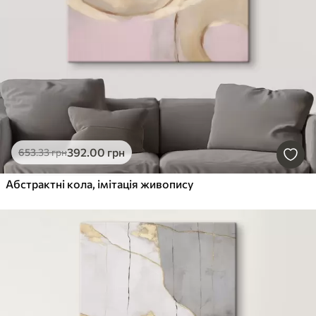
392
.00
грн
653
.33
грн
Абстрактні кола, імітація живопису