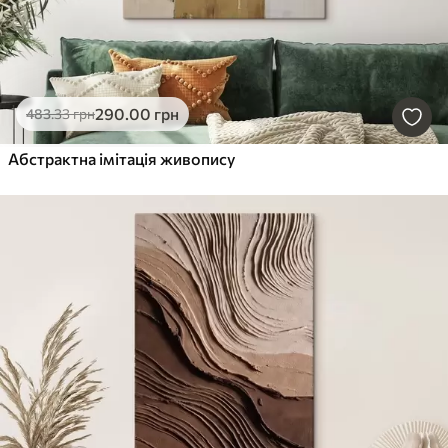
290
.00
грн
483
.33
грн
Абстрактна імітація живопису