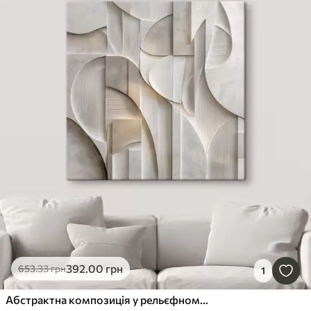
392
.00
грн
653
.33
грн
1
Абстрактна композиція у рельєфному стилі, що імітує форми та шари у ніжних сіро-бежевих тонах