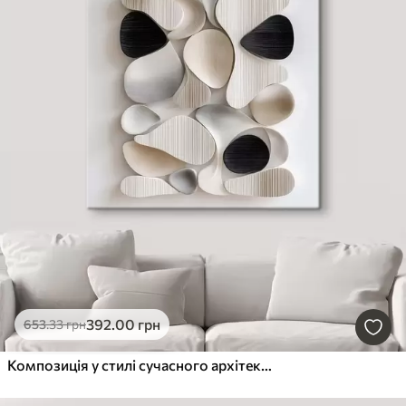
392
.00
грн
653
.33
грн
Композиція у стилі сучасного архітектурного барельєфу