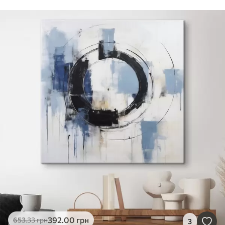
392
.00
грн
653
.33
грн
3