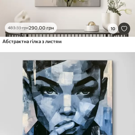
290
.00
грн
483
.33
грн
10
Абстрактна гілка з листям