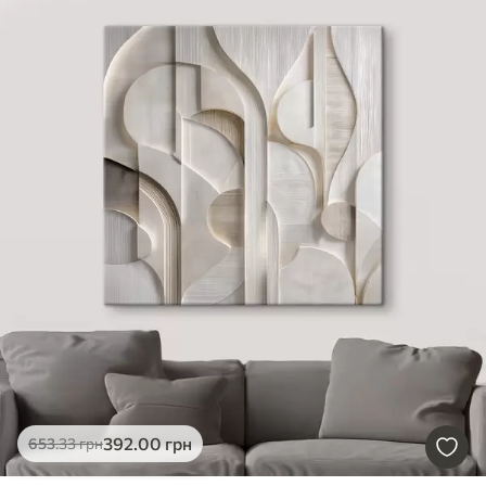
392
.00
грн
653
.33
грн