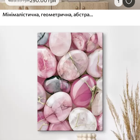
290
.00
грн
483
.33
грн
1
Мінімалістична, геометрична, абстрактна композиція, виконана в палітрі ніжних відтінків бежевого, кремового, сіро-коричневого та сіро-бежевого кольорів