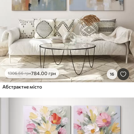
784
.00
грн
1306
.66
грн
16
Абстрактне місто