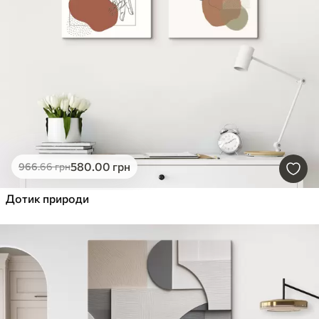
580
.00
грн
966
.66
грн
Дотик природи