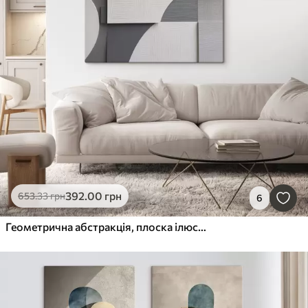
392
.00
грн
653
.33
грн
6
Геометрична абстракція, плоска ілюстрація