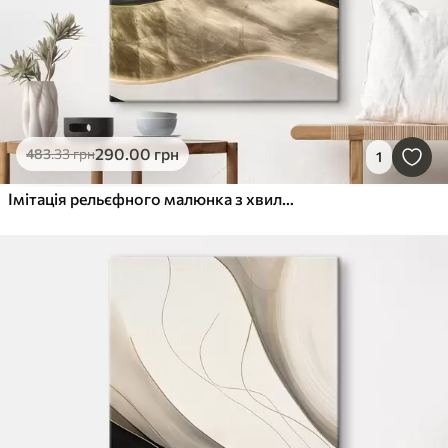
290
.00
грн
483
.33
грн
1
Імітація рельєфного малюнка з хвилястими лініями