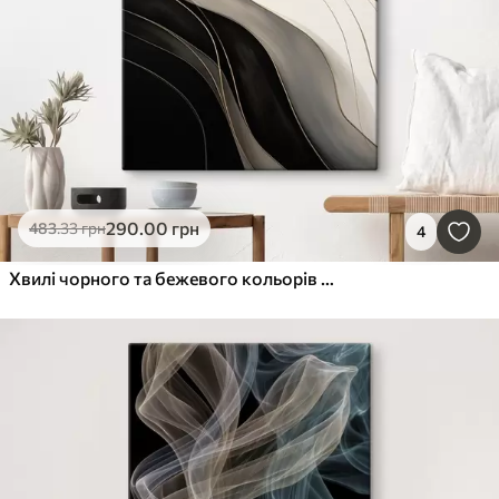
290
.00
грн
483
.33
грн
4
Хвилі чорного та бежевого кольорів з тонкими охристими лініями