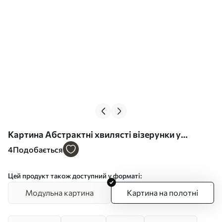
Картина Абстрактні хвилясті візерунки у
кремових та бежевих відтінках з м'якими тінями
4
Подобається
Арт. s49176
Цей продукт також доступний у форматі:
Модульна картина
Картина на полотні