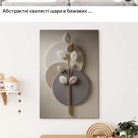
Абстрактні хвилясті шари в бежевих тонах у стилі мінімалізму