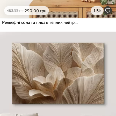
290
.00
грн
1.5k
483
.33
грн
Рельєфні кола та гілка в теплих нейтральних тонах