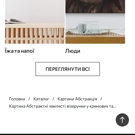
Їжа та напої
Люди
ПЕРЕГЛЯНУТИ ВСІ
Головна
Каталог
Картини Абстракція
Картина Абстрактні хвилясті візерунки у кремових та
бежевих відтінках з м'якими тінями Арт. s49176