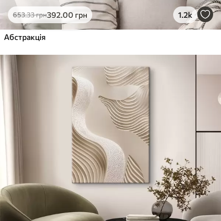
Еко-Преміум
392
.00
грн
1.2k
653
.33
грн
Від
455
.00
грн
✓
Абстракція
Яскраві, насичені кольори
✓
Стійкість до вицвітання
✓
Безпечне чорнило без запаху
✓
Поверхня з текстурою полотна
✓
Екологічний матеріал