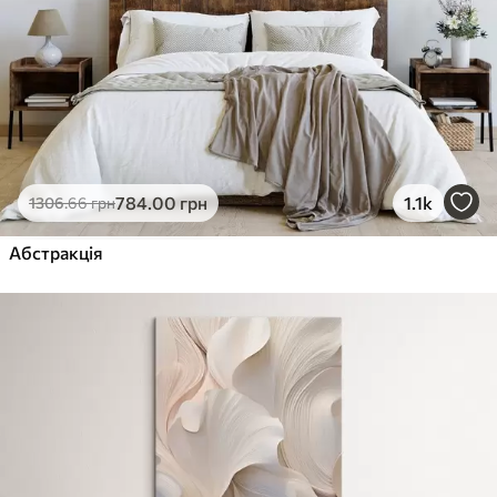
784
.00
грн
1.1k
1306
.66
грн
Абстракція