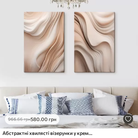
580
.00
грн
966
.66
грн
Абстрактні хвилясті візерунки у кремових та бежевих відтінках з м'якими тінями