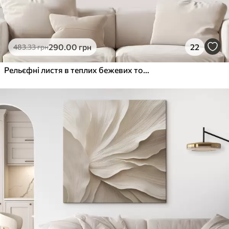
290
.00
грн
22
483
.33
грн
Рельєфні листя в теплих бежевих тонах