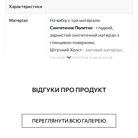
Характеристики
Матеріал
На вибір є три матеріали:
Синтетичне Полотно
- гладкий,
зернистий синтетичний матеріал з
глянцевою поверхнею.
Штучний Холст
- матовий матеріал,
схожий на полотна художників.
Еко-Холст
- високоякісне полотно зі
100% бавовни.
Автор
ART-HOLST
ВІДГУКИ ПРО ПРОДУКТ
Номер артикулу
s49176
Додатково
Можна додати лакове покриття.
ПЕРЕГЛЯНУТИ ВСЮ ГАЛЕРЕЮ
Доступні матеріали