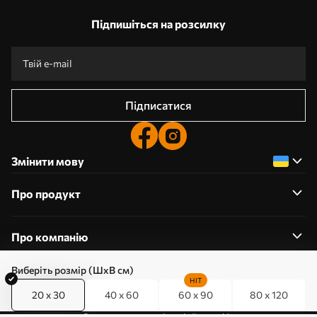
Підпишіться на розсилку
Підписатися
Змінити мову
Про продукт
Про компанію
Виберіть розмір (ШхВ см)
HIT
20 x 30
40 x 60
60 x 90
80 x 120
0800357223
Редагування дозволів на файли cookie