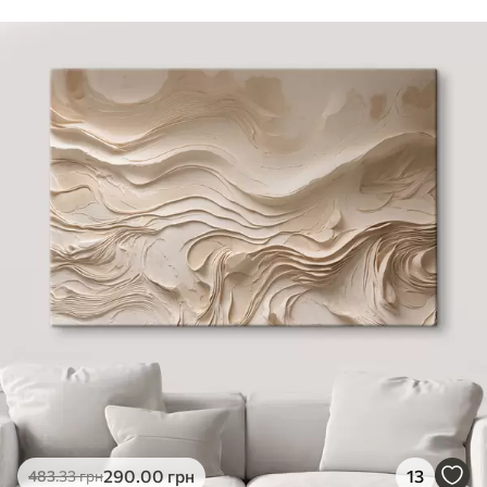
290
.00
грн
13
483
.33
грн