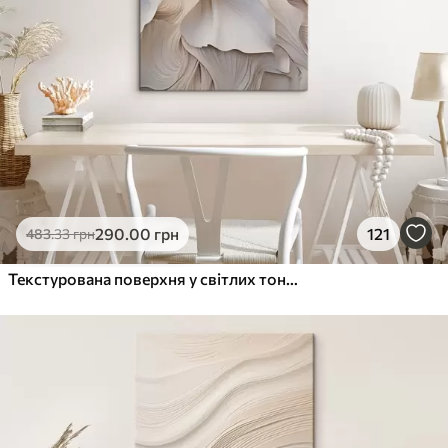
290
.00
грн
121
483
.33
грн
Текстурована поверхня у світлих тонах