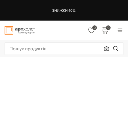
ЗНИЖКИ 40%
0
0