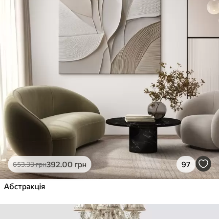
392
.00
грн
97
653
.33
грн
Абстракція