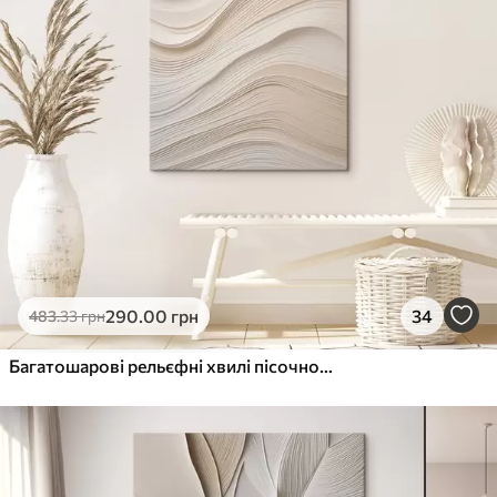
290
.00
грн
34
483
.33
грн
Багатошарові рельєфні хвилі пісочного відтінку, м'яка текстура