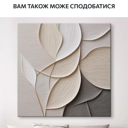
ВАМ ТАКОЖ МОЖЕ СПОДОБАТИСЯ
Стандарт
Від
290
.00
грн
✓
Яскраві, насичені кольори
✓
Стійкість до вицвітання
✓
Безпечне чорнило без запаху
✗
Поверхня з текстурою полотна
✗
Екологічний матеріал
Преміум
Від
363
.00
грн
✓
Яскраві, насичені кольори
✓
Стійкість до вицвітання
✓
Безпечне чорнило без запаху
✓
Поверхня з текстурою полотна
✗
Екологічний матеріал