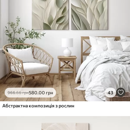
580
.00
грн
43
966
.66
грн
Абстрактна композиція з рослин