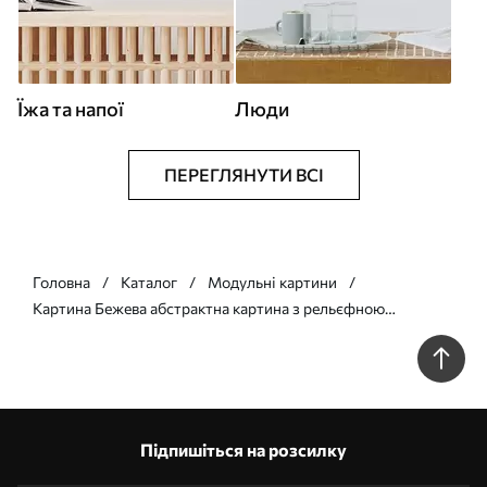
Їжа та напої
Люди
ПЕРЕГЛЯНУТИ ВСІ
Головна
Каталог
Модульні картини
Картина Бежева абстрактна картина з рельєфною
фактурою, плавними лініями та кулею Арт. m30683
Підпишіться на розсилку