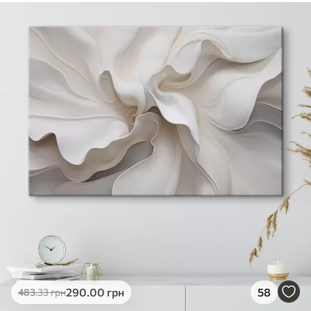
290
.00
грн
58
483
.33
грн