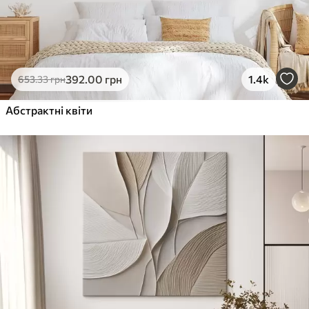
392
.00
грн
1.4k
653
.33
грн
Абстрактні квіти