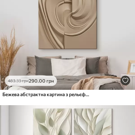
290
.00
грн
483
.33
грн
Бежева абстрактна картина з рельєфною фактурою, плавними лініями та кулею