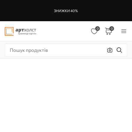
ЗНИЖКИ 40%
0
0