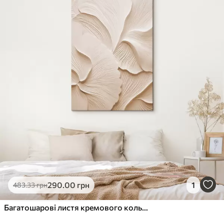
290
.00
грн
1
483
.33
грн
Багатошарові листя кремового кольору, що утворюють абстрактні квіткові візерунки, фактурне мистецтво