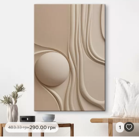
✓
Яскраві, насичені кольори
✓
Стійкість до вицвітання
✓
Безпечне чорнило без запаху
✗
Поверхня з текстурою полотна
✗
Екологічний матеріал
Преміум
Від
726
.00
грн
✓
Яскраві, насичені кольори
✓
Стійкість до вицвітання
✓
Безпечне чорнило без запаху
✓
Поверхня з текстурою полотна
✗
Екологічний матеріал
Еко-Преміум
290
.00
грн
1
483
.33
грн
Від
910
.00
грн