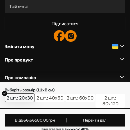
Підписатися
Змінити мову
Про продукт
Про компанію
Виберіть розмір (ШхВ см)
2 шт.: 20x30
2 шт.: 40x60
2 шт.: 60x90
2 шт.:
80x120
0800357223
Редагування дозволів на файли cookie
© 2011-2026 Art-holst. Усі права захищені. Власник:
від
966
.66
580
.00
грн
Перейти далі
ТОВ “КЛЄВЄР”. Код ЄДРПОУ: 31780602.
Ціна вказана зі
знижкою 40%
.