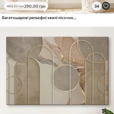
290
.00
грн
34
483
.33
грн
Багатошарові рельєфні хвилі пісочного відтінку, м'яка текстура