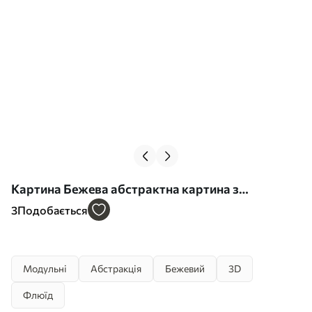
Картина Бежева абстрактна картина з
рельєфною фактурою, плавними лініями та
3
Подобається
кулею Арт. m30683
Модульні
Абстракція
Бежевий
3D
Флюїд