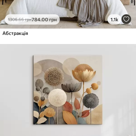
784
.00
грн
1.1k
1306
.66
грн
Абстракція