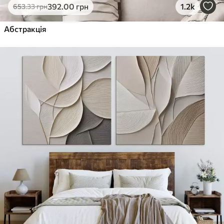
392
.00
грн
1.2k
653
.33
грн
Абстракція