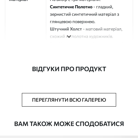
Синтетичне Полотно
- гладкий,
зернистий синтетичний матеріал з
глянцевою поверхнею.
Штучний Холст
- матовий матеріал,
схожий на полотна художників.
Еко-Холст
- високоякісне полотно зі
100% бавовни.
Автор
ART-HOLST
ВІДГУКИ ПРО ПРОДУКТ
Номер артикулу
m30683
Додатково
Можна додати лакове покриття.
ПЕРЕГЛЯНУТИ ВСЮ ГАЛЕРЕЮ
Доступні матеріали
ВАМ ТАКОЖ МОЖЕ СПОДОБАТИСЯ
Стандарт
Від
580
.00
грн