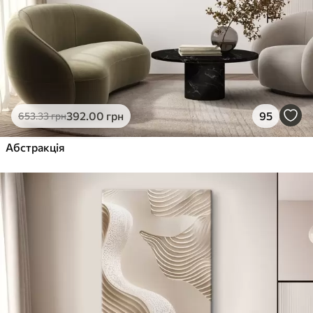
392
.00
грн
95
653
.33
грн
Абстракція