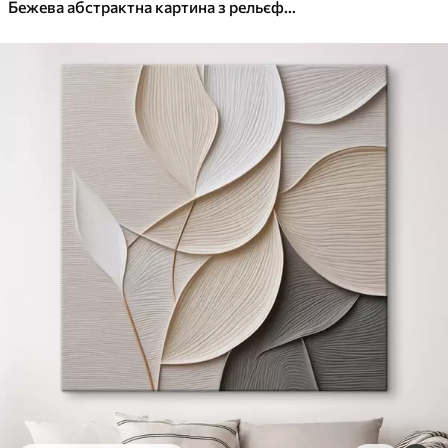
✓
Яскраві, насичені кольори
Бежева абстрактна картина з рельєфною фактурою, плавними лініями та кулею
✓
Стійкість до вицвітання
✓
Безпечне чорнило без запаху
✓
Поверхня з текстурою полотна
✓
Екологічний матеріал