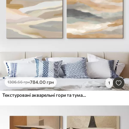
784
.00
грн
1306
.66
грн
1
Текстуровані акварельні гори та туманні пагорби у стриманій кольоровій гамі