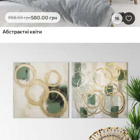
580
.00
грн
966
.66
грн
16
Абстрактні квіти