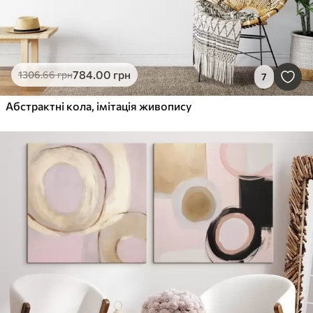
784
.00
грн
1306
.66
грн
7
Абстрактні кола, імітація живопису