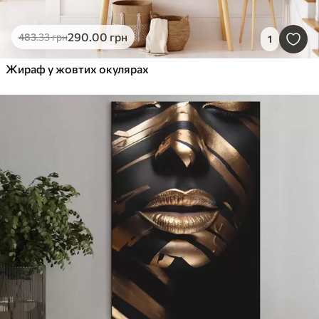
290
.00
грн
483
.33
грн
1
Жираф у жовтих окулярах