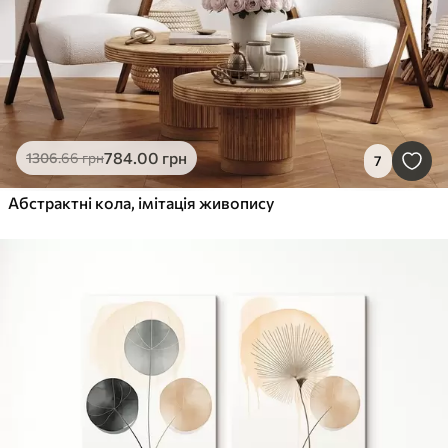
784
.00
грн
1306
.66
грн
7
Абстрактні кола, імітація живопису