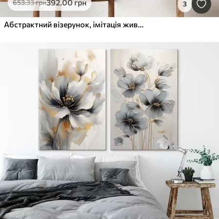
392
.00
грн
653
.33
грн
3
Абстрактний візерунок, імітація живопису