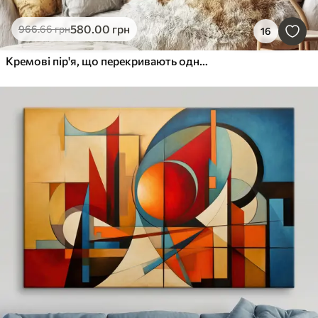
580
.00
грн
966
.66
грн
16
Кремові пір'я, що перекривають одне одного, на м'якому, світлому тлі