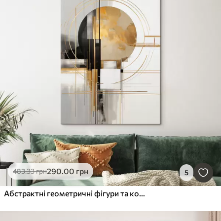
290
.00
грн
483
.33
грн
5
Абстрактні геометричні фігури та кола з жовтими акцентами, фактурні малюнки