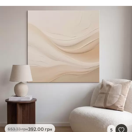
392
.00
грн
653
.33
грн
5