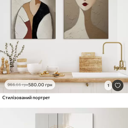
580
.00
грн
966
.66
грн
1
Стилізований портрет