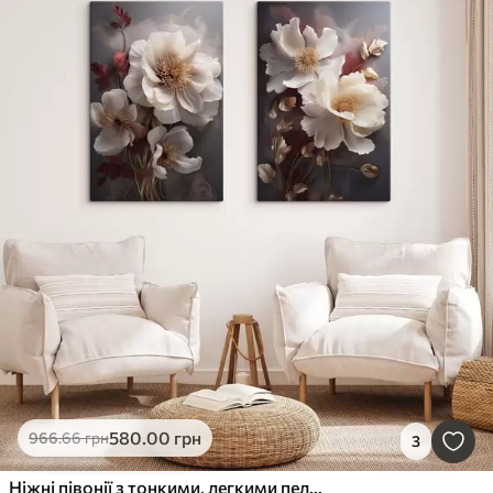
580
.00
грн
966
.66
грн
3
Ніжні півонії з тонкими, легкими пелюстками, оточені темно-червоним і жовтим листям на абстрактному тлі