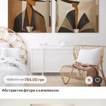
784
.00
грн
1306
.66
грн
11
Абстрактна фігура з капелюхом