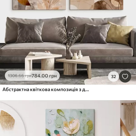
784
.00
грн
1306
.66
грн
32
Абстрактна квіткова композиція з двох частин