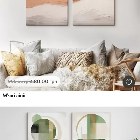
580
.00
грн
966
.66
грн
М'які лінії