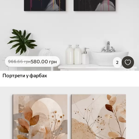
580
.00
грн
966
.66
грн
2
Портрети у фарбах