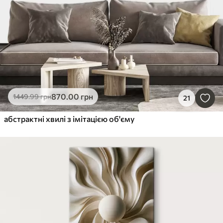
870
.00
грн
1449
.99
грн
21
абстрактні хвилі з імітацією об'єму