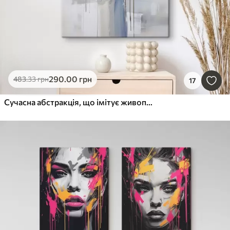
290
.00
грн
483
.33
грн
17
Сучасна абстракція, що імітує живопис