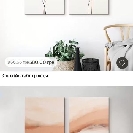
580
.00
грн
966
.66
грн
Спокійна абстракція