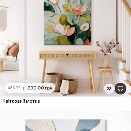
290
.00
грн
483
.33
грн
28
Квітковий мотив