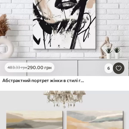
290
.00
грн
483
.33
грн
6
Абстрактний портрет жінки в стилі графіті