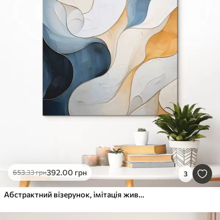
392
.00
грн
653
.33
грн
3
Абстрактний візерунок, імітація живопису