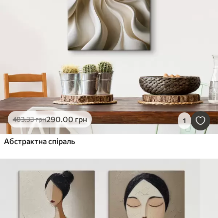
290
.00
грн
483
.33
грн
1
Абстрактна спіраль