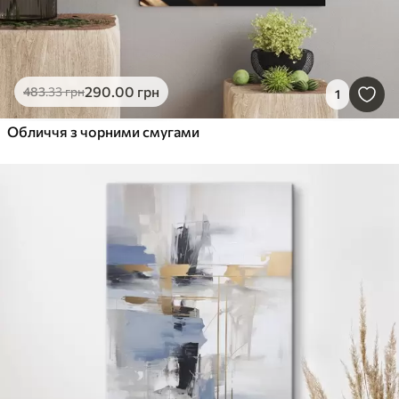
290
.00
грн
483
.33
грн
1
Обличчя з чорними смугами