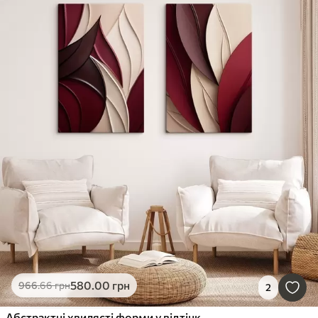
580
.00
грн
966
.66
грн
2
Абстрактні хвилясті форми у відтінках бордо та кремового, багатошарові текстури