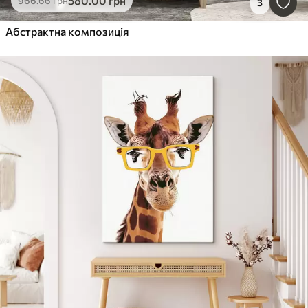
580
.00
грн
966
.66
грн
3
Абстрактна композиція