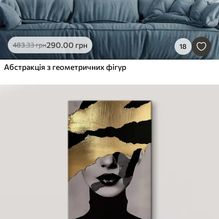
290
.00
грн
483
.33
грн
18
Абстракція з геометричних фігур