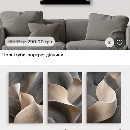
290
.00
грн
483
.33
грн
8
Чорні губи, портрет дівчини