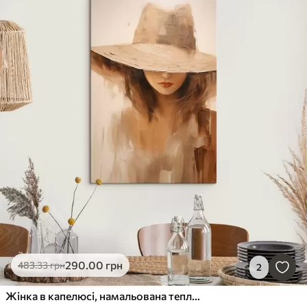
290
.00
грн
483
.33
грн
2
Жінка в капелюсі, намальована теплими абстрактними мазками