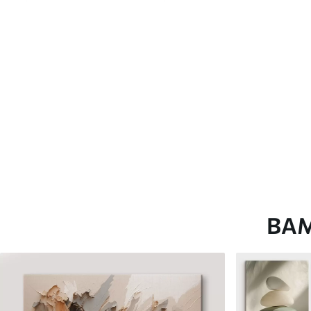
глянцевою поверхнею.
Штучний Холст
- матовий
Еко-Холст
- високоякісне
Автор
ART-HOLST
Номер артикулу
s49448
Додатково
Можна додати лакове пок
Доступні матеріали
ВА
Стандарт
Преміум
Від
290
.00
грн
Від
363
.00
грн
✓
✓
Яскраві, насичені кольори
Яскраві, насичені ко
✓
✓
Стійкість до вицвітання
Стійкість до вицвіта
✓
✓
Безпечне чорнило без запаху
Безпечне чорнило бе