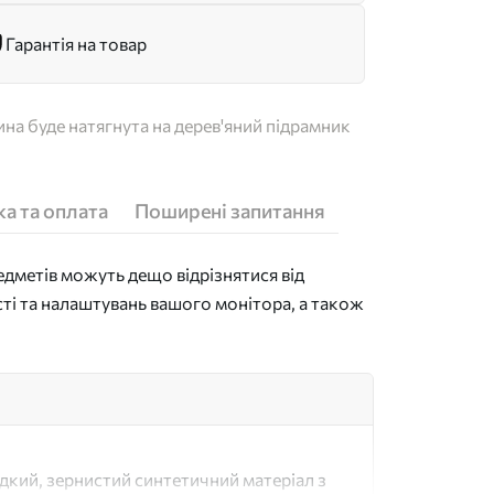
Гарантія на товар
на буде натягнута на дерев'яний підрамник
а та оплата
Поширені запитання
дметів можуть дещо відрізнятися від
сті та налаштувань вашого монітора, а також
адкий, зернистий синтетичний матеріал з