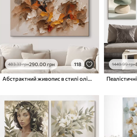
Поверхня з текстурою
Поверхня з текстуро
✗
✓
полотна
полотна
✗
✗
Екологічний матеріал
Екологічний матеріа
290
.00
грн
118
483
.33
грн
1449
.99
грн
Абстрактний живопис в стилі олійного живопису