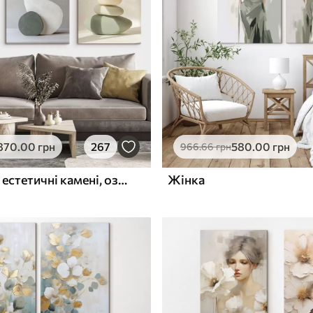
ю
Поверхня з текстурою
✓
полотна
✓
л
Екологічний матеріал
870
.00
грн
267
580
.00
грн
966
.66
грн
Пеалістичні естетичні камені, оздоблення будинку, природне освітлення
Жінка