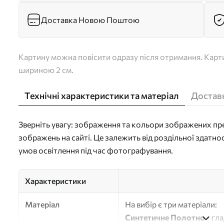
Доставка Новою Поштою
Картину можна повісити одразу після отримання. Карти
шириною 2 см.
Технічні характеристики та матеріал
Доставк
Зверніть увагу: зображення та кольори зображених пре
зображень на сайті. Це залежить від роздільної здатно
умов освітлення під час фотографування.
Характеристики
Матеріал
На вибір є три матеріали:
Синтетичне Полотно
- гл