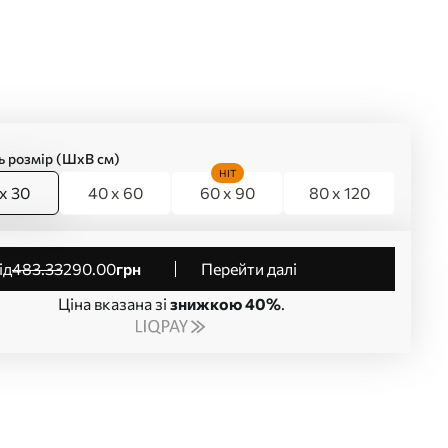
ь розмір (ШхВ см)
HIT
x 30
40 x 60
60 x 90
80 x 120
від
483
.33
290
.00
грн
Перейти далі
Ціна вказана зі
знижкою 40%
.