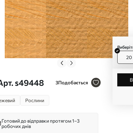
Виберіт
20 
Арт. s49448
3
Подобається
ежевий
Рослини
Готовий до відправки протягом 1–3
робочих днів