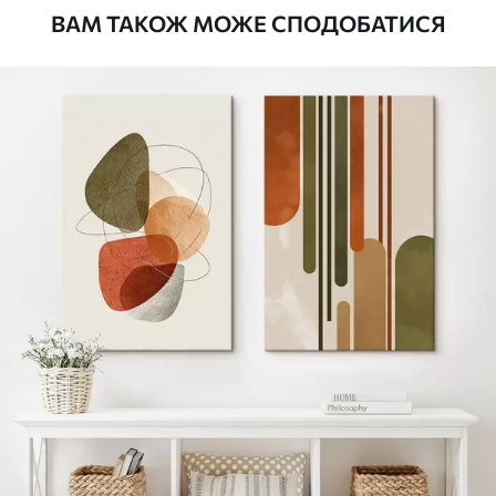
ВАМ ТАКОЖ МОЖЕ СПОДОБАТИСЯ
Стандарт
Від
392
.00
грн
✓
Яскраві, насичені кольори
✓
Стійкість до вицвітання
✓
Безпечне чорнило без запаху
✗
Поверхня з текстурою полотна
✗
Екологічний матеріал
Преміум
Від
490
.00
грн
✓
Яскраві, насичені кольори
✓
Стійкість до вицвітання
✓
Безпечне чорнило без запаху
✓
Поверхня з текстурою полотна
✗
Екологічний матеріал