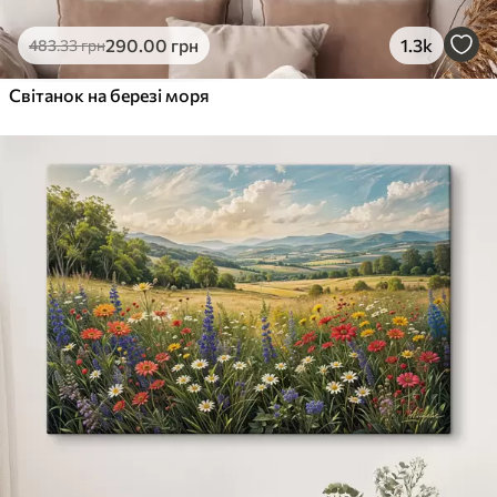
290
.00
грн
1.3k
483
.33
грн
Світанок на березі моря