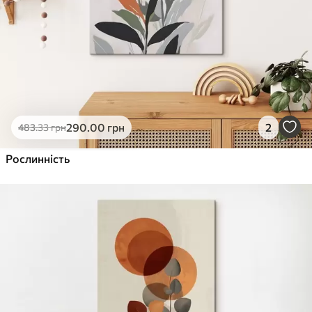
290
.00
грн
2
483
.33
грн
Рослинність