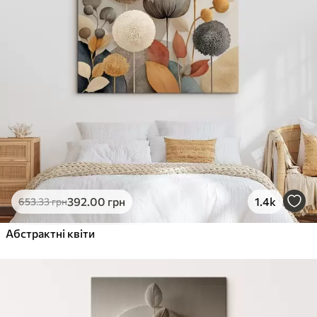
392
.00
грн
1.4k
653
.33
грн
Абстрактні квіти