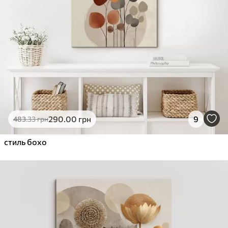
290
.00
грн
9
483
.33
грн
стиль бохо