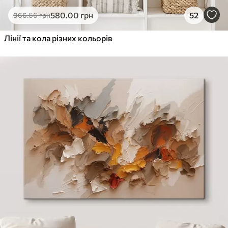
Еко-Преміум
580
.00
грн
52
966
.66
грн
Від
615
.00
грн
✓
Лінії та кола різних кольорів
Яскраві, насичені кольори
✓
Стійкість до вицвітання
✓
Безпечне чорнило без запаху
✓
Поверхня з текстурою полотна
✓
Екологічний матеріал