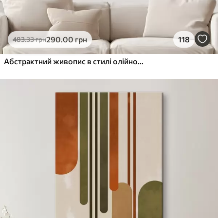
290
.00
грн
118
483
.33
грн
Абстрактний живопис в стилі олійного живопису