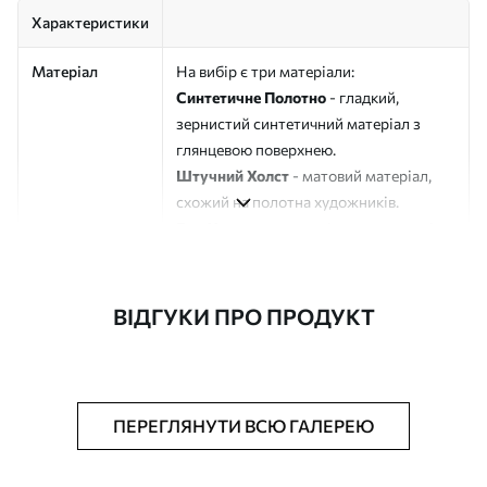
Характеристики
Матеріал
На вибір є три матеріали:
Синтетичне Полотно
- гладкий,
зернистий синтетичний матеріал з
глянцевою поверхнею.
Штучний Холст
- матовий матеріал,
схожий на полотна художників.
Еко-Холст
- високоякісне полотно зі
100% бавовни.
Автор
ART-HOLST
ВІДГУКИ ПРО ПРОДУКТ
Номер артикулу
s48968
Додатково
Можна додати лакове покриття.
ПЕРЕГЛЯНУТИ ВСЮ ГАЛЕРЕЮ
Доступні матеріали