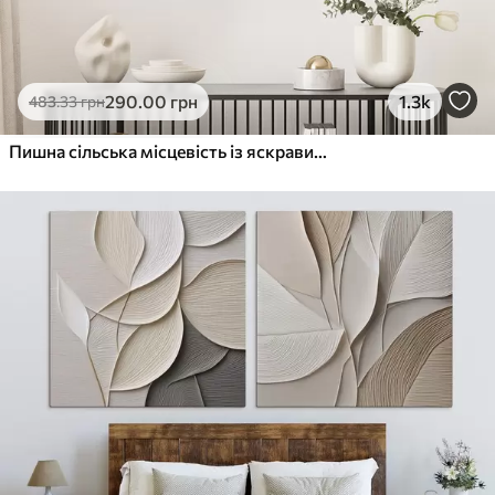
290
.00
грн
1.3k
483
.33
грн
Пишна сільська місцевість із яскравим лугом диких квітів, наповненим різнокольоровими квітами під хмарним небом