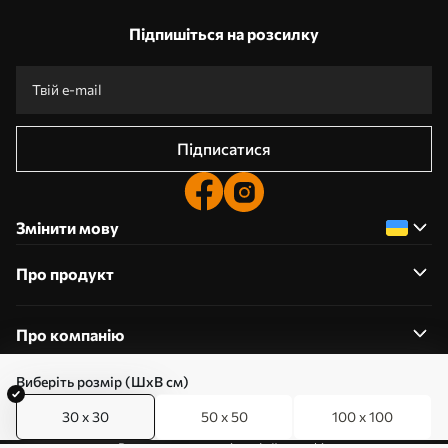
Підпишіться на розсилку
Підписатися
Змінити мову
Про продукт
Про компанію
Виберіть розмір (ШхВ см)
30 x 30
50 x 50
100 x 100
0800357223
Редагування дозволів на файли cookie