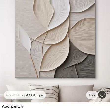
392
.00
грн
1.2k
653
.33
грн
Абстракція