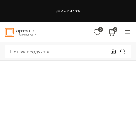
ЗНИЖКИ 40%
0
0