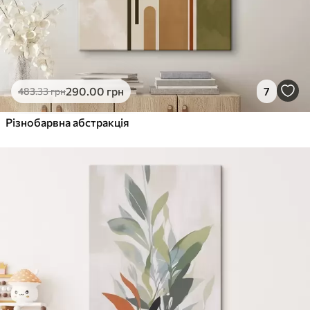
290
.00
грн
7
483
.33
грн
Різнобарвна абстракція