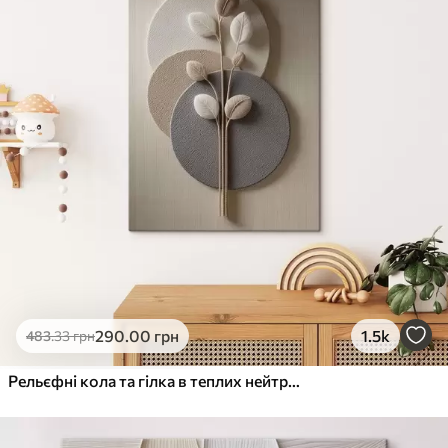
290
.00
грн
1.5k
483
.33
грн
Рельєфні кола та гілка в теплих нейтральних тонах