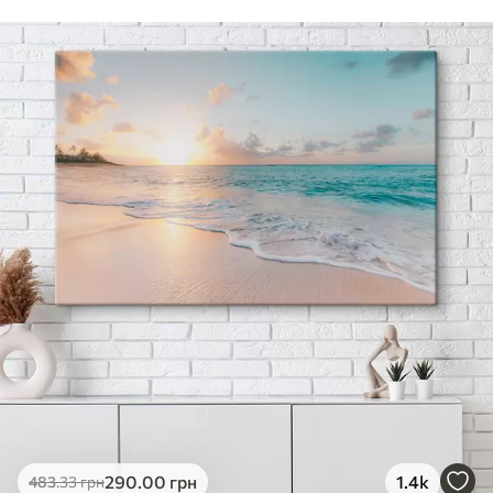
290
.00
грн
1.4k
483
.33
грн