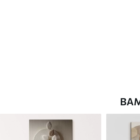
глянцевою поверхнею.
Штучний Холст
- матовий
Еко-Холст
- високоякісне
Автор
ART-HOLST
Номер артикулу
s49266
Додатково
Можна додати лакове пок
Доступні матеріали
ВА
Стандарт
Преміум
Від
290
.00
грн
Від
363
.00
грн
✓
✓
Яскраві, насичені кольори
Яскраві, насичені ко
✓
✓
Стійкість до вицвітання
Стійкість до вицвіта
✓
✓
Безпечне чорнило без запаху
Безпечне чорнило бе