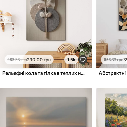
Поверхня з текстурою
Поверхня з текстуро
✗
✓
полотна
полотна
✗
✗
Екологічний матеріал
Екологічний матеріа
290
.00
грн
1.5k
3
483
.33
грн
653
.33
грн
Рельєфні кола та гілка в теплих нейтральних тонах
Абстрактні 