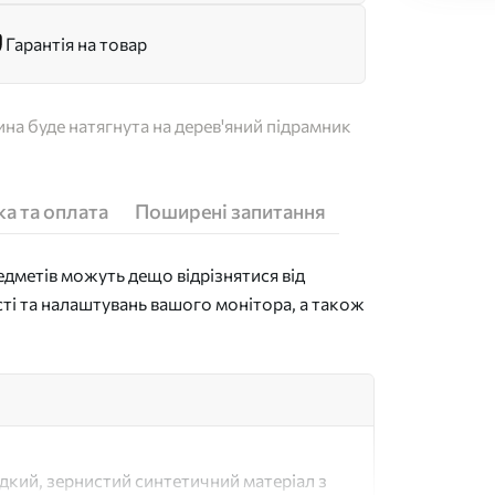
Гарантія на товар
на буде натягнута на дерев'яний підрамник
а та оплата
Поширені запитання
дметів можуть дещо відрізнятися від
сті та налаштувань вашого монітора, а також
адкий, зернистий синтетичний матеріал з