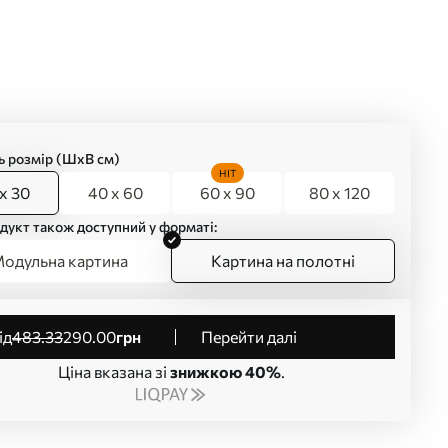
ь розмір (ШхВ см)
HIT
x 30
40 x 60
60 x 90
80 x 120
дукт також доступний у форматі:
одульна картина
Картина на полотні
від
483
.33
290
.00
грн
Перейти далі
Ціна вказана зі
знижкою 40%
.