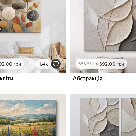
ю
Поверхня з текстурою
✓
полотна
✓
л
Екологічний матеріал
92
.00
грн
1.4k
392
.00
грн
653
.33
грн
квіти
Абстракція