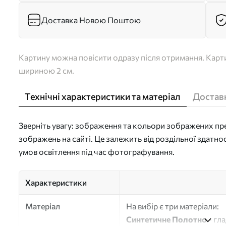
Доставка Новою Поштою
Картину можна повісити одразу після отримання. Карти
шириною 2 см.
Технічні характеристики та матеріал
Доставк
Зверніть увагу: зображення та кольори зображених пре
зображень на сайті. Це залежить від роздільної здатно
умов освітлення під час фотографування.
Характеристики
Матеріал
На вибір є три матеріали:
Синтетичне Полотно
- гл