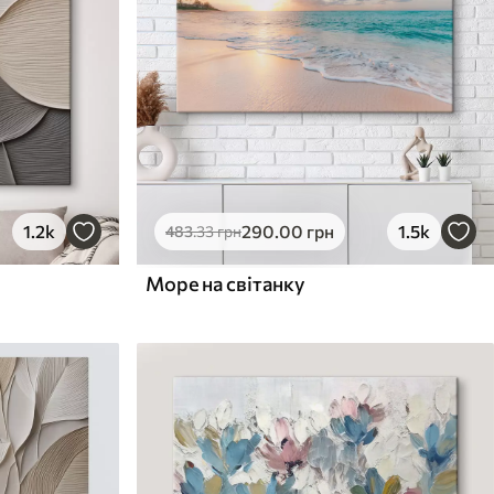
1.2k
290
.00
грн
1.5k
483
.33
грн
Море на світанку