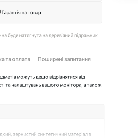
Гарантія на товар
на буде натягнута на дерев'яний підрамник
а та оплата
Поширені запитання
дметів можуть дещо відрізнятися від
сті та налаштувань вашого монітора, а також
адкий, зернистий синтетичний матеріал з