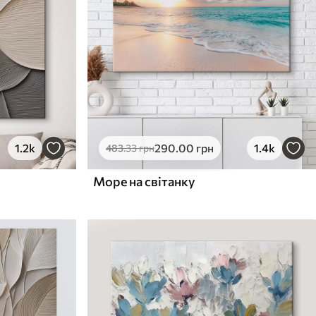
1.2k
290
.00
грн
1.4k
483
.33
грн
Море на світанку