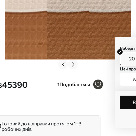
Виберіт
20 
Цей про
М
 s45390
1
Подобається
Готовий до відправки протягом 1–3
робочих днів