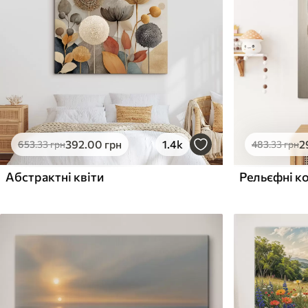
Поверхня з текстурою
Поверхня з текстуро
✗
✓
полотна
полотна
✗
✗
Екологічний матеріал
Екологічний матеріа
392
.00
грн
1.4k
2
653
.33
грн
483
.33
грн
Абстрактні квіти