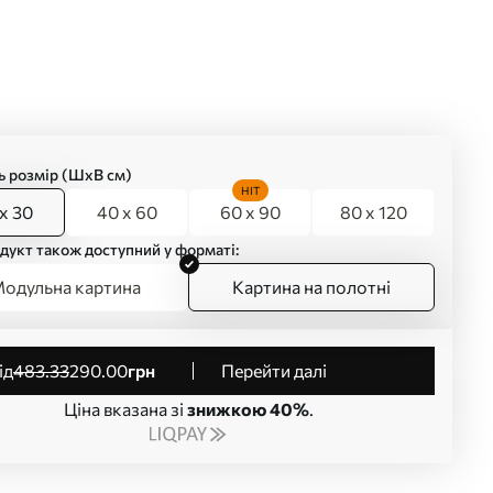
ь розмір (ШхВ см)
HIT
x 30
40 x 60
60 x 90
80 x 120
дукт також доступний у форматі:
одульна картина
Картина на полотні
від
483
.33
290
.00
грн
Перейти далі
Ціна вказана зі
знижкою 40%
.