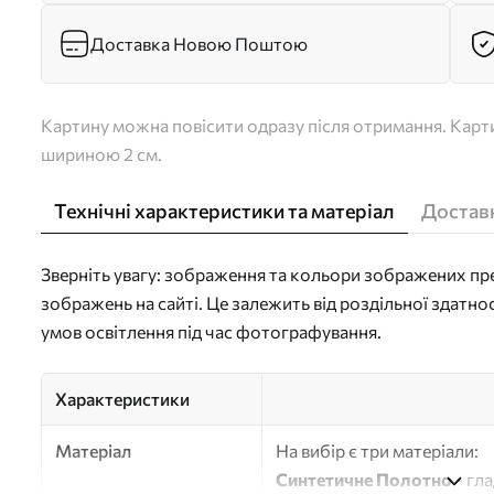
Доставка Новою Поштою
Картину можна повісити одразу після отримання. Карти
шириною 2 см.
Технічні характеристики та матеріал
Доставк
Зверніть увагу: зображення та кольори зображених пре
зображень на сайті. Це залежить від роздільної здатно
умов освітлення під час фотографування.
Характеристики
Матеріал
На вибір є три матеріали:
Синтетичне Полотно
- гл