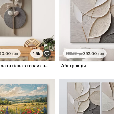
ю
Поверхня з текстурою
✓
полотна
✓
л
Екологічний матеріал
90
.00
грн
1.5k
392
.00
грн
653
.33
грн
Рельєфні кола та гілка в теплих нейтральних тонах
Абстракція