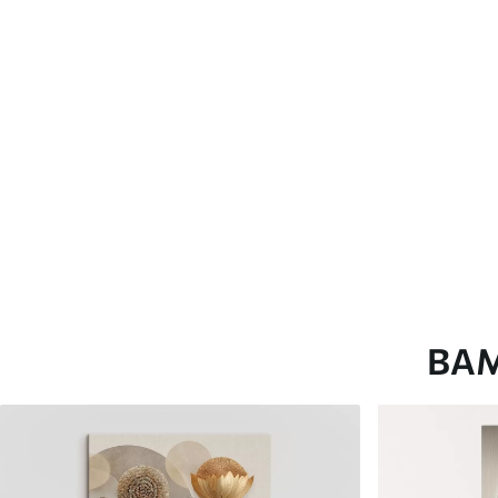
глянцевою поверхнею.
Штучний Холст
- матовий
Еко-Холст
- високоякісне
Автор
ART-HOLST
Номер артикулу
s45390
Додатково
Можна додати лакове пок
Доступні матеріали
ВА
Стандарт
Преміум
Від
290
.00
грн
Від
363
.00
грн
✓
✓
Яскраві, насичені кольори
Яскраві, насичені ко
✓
✓
Стійкість до вицвітання
Стійкість до вицвіта
✓
✓
Безпечне чорнило без запаху
Безпечне чорнило бе