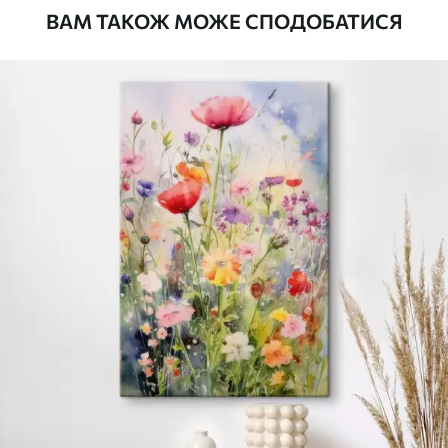
ВАМ ТАКОЖ МОЖЕ СПОДОБАТИСЯ
Стандарт
Від
290
.00
грн
✓
Яскраві, насичені кольори
✓
Стійкість до вицвітання
✓
Безпечне чорнило без запаху
✗
Поверхня з текстурою полотна
✗
Екологічний матеріал
Преміум
Від
363
.00
грн
✓
Яскраві, насичені кольори
✓
Стійкість до вицвітання
✓
Безпечне чорнило без запаху
✓
Поверхня з текстурою полотна
✗
Екологічний матеріал