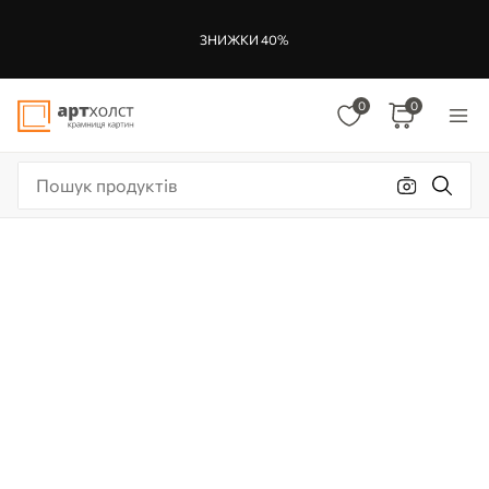
ЗНИЖКИ 40%
0
0