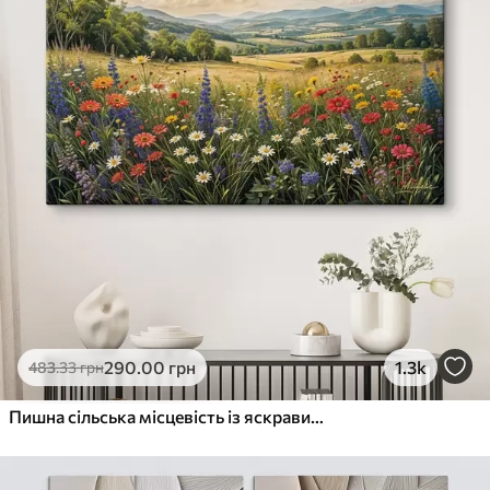
290
.00
грн
1.3k
483
.33
грн
Пишна сільська місцевість із яскравим лугом диких квітів, наповненим різнокольоровими квітами під хмарним небом