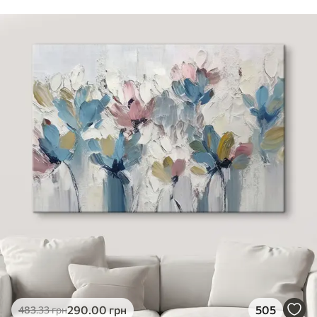
290
.00
грн
505
483
.33
грн