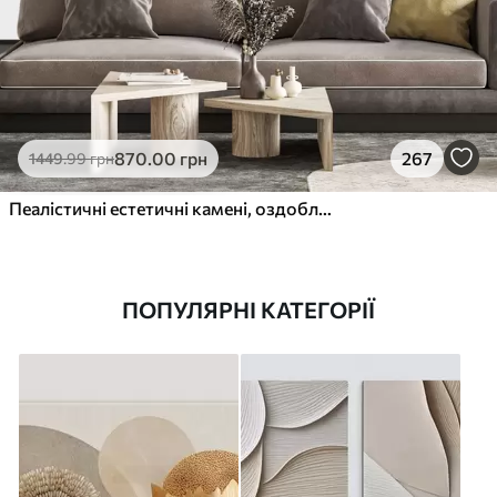
870
.00
грн
267
1449
.99
грн
Пеалістичні естетичні камені, оздоблення будинку, природне освітлення
ПОПУЛЯРНІ КАТЕГОРІЇ