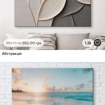
392
.00
грн
1.2k
653
.33
грн
Абстракція