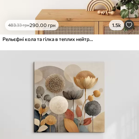
290
.00
грн
1.5k
483
.33
грн
Рельєфні кола та гілка в теплих нейтральних тонах