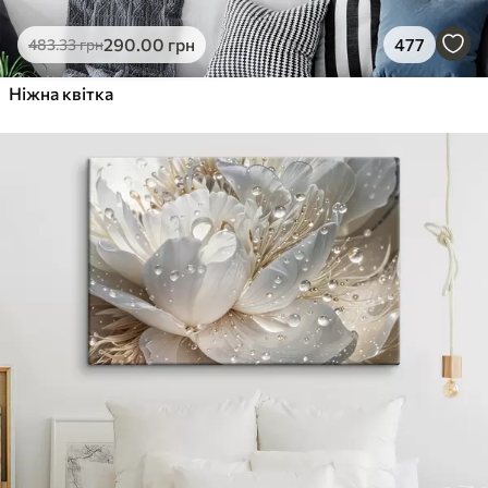
290
.00
грн
477
483
.33
грн
Ніжна квітка