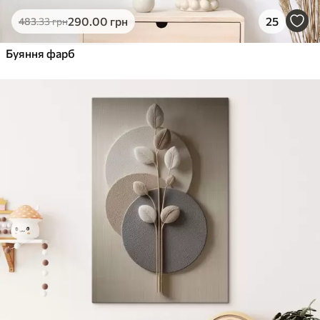
Еко-Преміум
290
.00
грн
25
483
.33
грн
Від
455
.00
грн
✓
Буяння фарб
Яскраві, насичені кольори
✓
Стійкість до вицвітання
✓
Безпечне чорнило без запаху
✓
Поверхня з текстурою полотна
✓
Екологічний матеріал