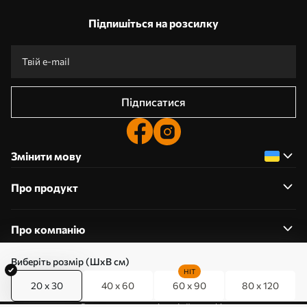
Підпишіться на розсилку
Підписатися
Змінити мову
Про продукт
Про компанію
Виберіть розмір (ШхВ см)
HIT
20 x 30
40 x 60
60 x 90
80 x 120
0800357223
Редагування дозволів на файли cookie