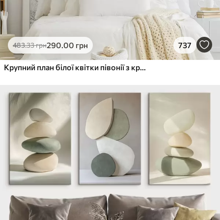
290
.00
грн
737
483
.33
грн
Крупний план білої квітки півонії з крапельками води на пелюстках на розмитому фоні