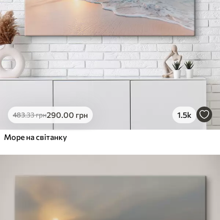
290
.00
грн
1.5k
483
.33
грн
Море на світанку