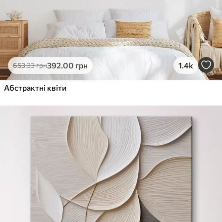
392
.00
грн
1.4k
653
.33
грн
Абстрактні квіти