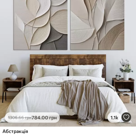
784
.00
грн
1.1k
1306
.66
грн
Абстракція