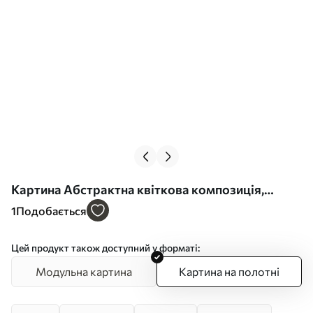
Картина Абстрактна квіткова композиція,
імітація живопису Арт. s49139
1
Подобається
Цей продукт також доступний у форматі:
Модульна картина
Картина на полотні