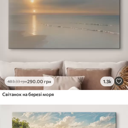
290
.00
грн
1.3k
483
.33
грн
Світанок на березі моря