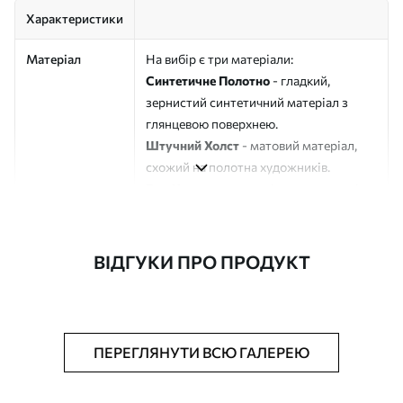
Характеристики
Матеріал
На вибір є три матеріали:
Синтетичне Полотно
- гладкий,
зернистий синтетичний матеріал з
глянцевою поверхнею.
Штучний Холст
- матовий матеріал,
схожий на полотна художників.
Еко-Холст
- високоякісне полотно зі
100% бавовни.
Автор
ART-HOLST
ВІДГУКИ ПРО ПРОДУКТ
Номер артикулу
s49139
Додатково
Можна додати лакове покриття.
ПЕРЕГЛЯНУТИ ВСЮ ГАЛЕРЕЮ
Доступні матеріали