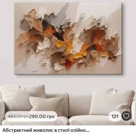
290
.00
грн
121
483
.33
грн
Абстрактний живопис в стилі олійного живопису