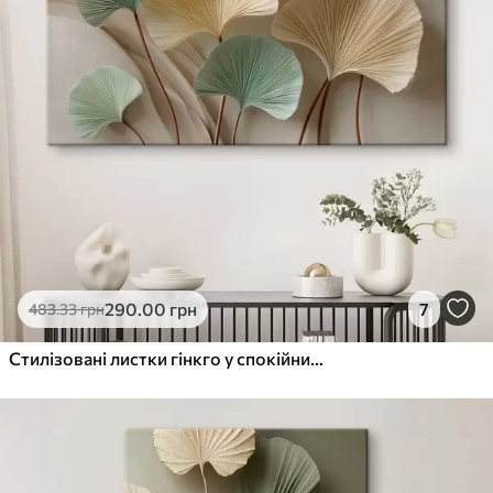
290
.00
грн
7
483
.33
грн
Стилізовані листки гінкго у спокійних тонах