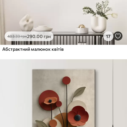
290
.00
грн
17
483
.33
грн
Абстрактний малюнок квітів