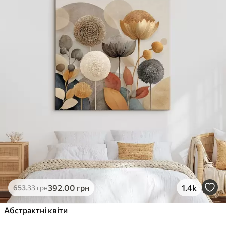
✓
Стійкість до вицвітання
✓
Безпечне чорнило без запаху
✗
Поверхня з текстурою полотна
✗
Екологічний матеріал
Преміум
Від
363
.00
грн
✓
Яскраві, насичені кольори
✓
Стійкість до вицвітання
✓
Безпечне чорнило без запаху
✓
Поверхня з текстурою полотна
✗
Екологічний матеріал
Еко-Преміум
392
.00
грн
1.4k
653
.33
грн
Від
455
.00
грн
✓
Абстрактні квіти
Яскраві, насичені кольори
✓
Стійкість до вицвітання