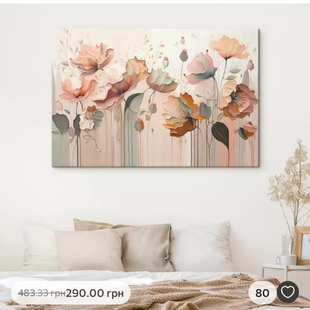
✓
Безпечне чорнило без запаху
✓
Поверхня з текстурою полотна
✓
Екологічний матеріал
290
.00
грн
80
483
.33
грн