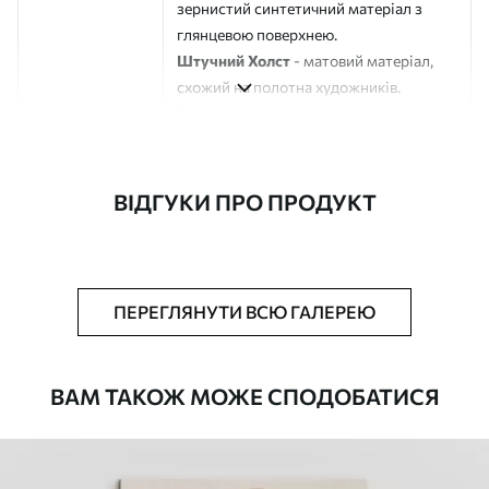
зернистий синтетичний матеріал з
глянцевою поверхнею.
Штучний Холст
- матовий матеріал,
схожий на полотна художників.
Еко-Холст
- високоякісне полотно зі
100% бавовни.
Автор
ART-HOLST
ВІДГУКИ ПРО ПРОДУКТ
Номер артикулу
s47829
Додатково
Можна додати лакове покриття.
ПЕРЕГЛЯНУТИ ВСЮ ГАЛЕРЕЮ
Доступні матеріали
ВАМ ТАКОЖ МОЖЕ СПОДОБАТИСЯ
Стандарт
Від
290
.00
грн
✓
Яскраві, насичені кольори