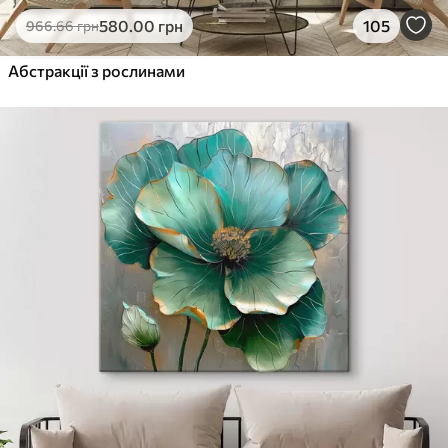
580
.00
грн
105
966
.66
грн
Абстракції з рослинами