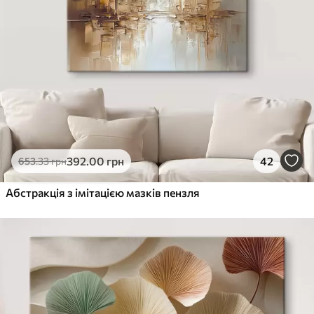
392
.00
грн
42
653
.33
грн
Абстракція з імітацією мазків пензля