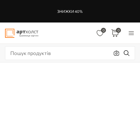
ЗНИЖКИ 40%
0
0