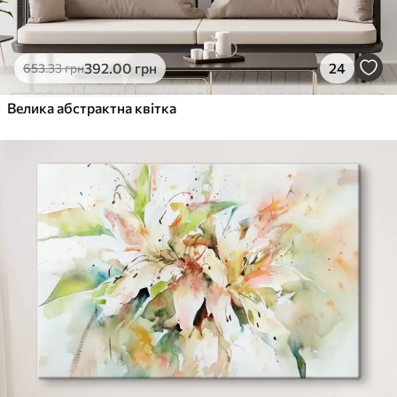
392
.00
грн
24
653
.33
грн
Велика абстрактна квітка