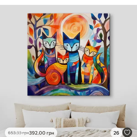
392
.00
грн
26
653
.33
грн