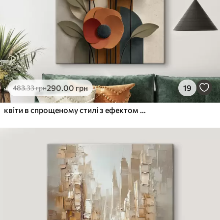
290
.00
грн
19
483
.33
грн
квіти в спрощеному стилі з ефектом об'єму