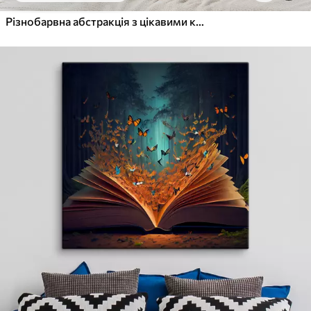
Різнобарвна абстракція з цікавими котиками