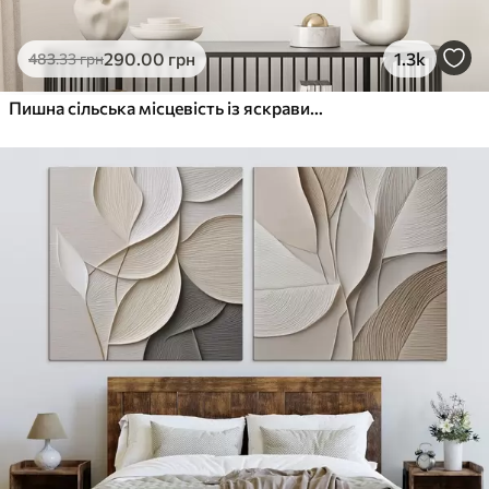
290
.00
грн
1.3k
483
.33
грн
Пишна сільська місцевість із яскравим лугом диких квітів, наповненим різнокольоровими квітами під хмарним небом