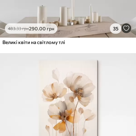
290
.00
грн
35
483
.33
грн
Великі квіти на світлому тлі