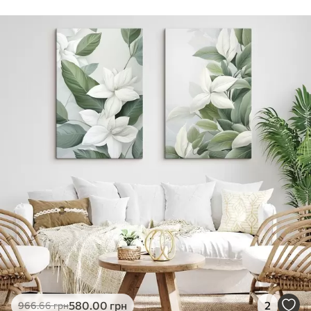
Стандарт
Від
290
.00
грн
✓
Яскраві, насичені кольори
✓
Стійкість до вицвітання
✓
Безпечне чорнило без запаху
✗
Поверхня з текстурою полотна
✗
Екологічний матеріал
Преміум
Від
363
.00
грн
✓
Яскраві, насичені кольори
✓
Стійкість до вицвітання
✓
Безпечне чорнило без запаху
✓
Поверхня з текстурою полотна
✗
Екологічний матеріал
Еко-Преміум
580
.00
грн
2
966
.66
грн