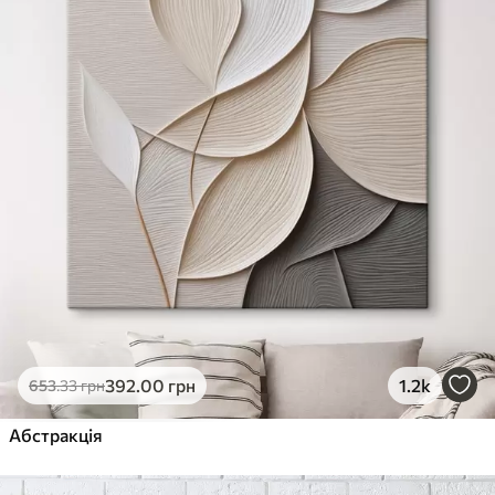
392
.00
грн
1.2k
653
.33
грн
Абстракція