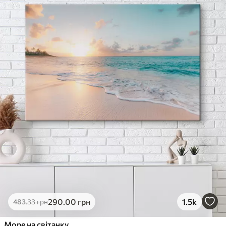
290
.00
грн
1.5k
483
.33
грн
Море на світанку