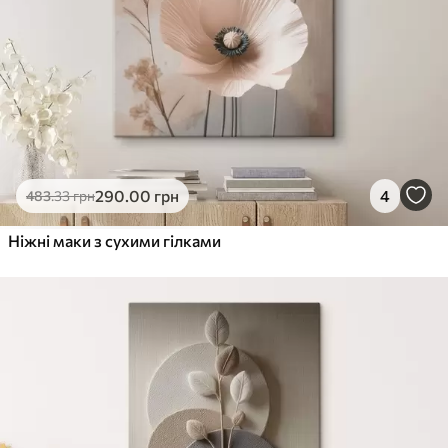
290
.00
грн
4
483
.33
грн
Ніжні маки з сухими гілками