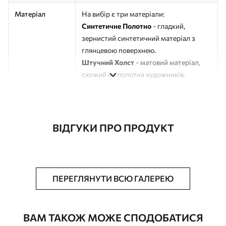
Матеріал
На вибір є три матеріали:
Синтетичне Полотно
- гладкий,
зернистий синтетичний матеріал з
глянцевою поверхнею.
Штучний Холст
- матовий матеріал,
схожий на полотна художників.
Еко-Холст
- високоякісне полотно зі
100% бавовни.
Автор
ART-HOLST
ВІДГУКИ ПРО ПРОДУКТ
Номер артикулу
s49077
Додатково
Можна додати лакове покриття.
ПЕРЕГЛЯНУТИ ВСЮ ГАЛЕРЕЮ
Доступні матеріали
ВАМ ТАКОЖ МОЖЕ СПОДОБАТИСЯ