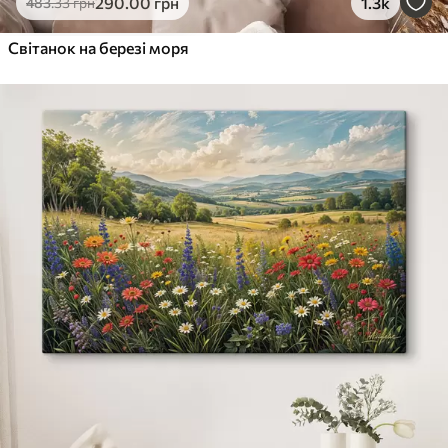
290
.00
грн
1.3k
483
.33
грн
Світанок на березі моря