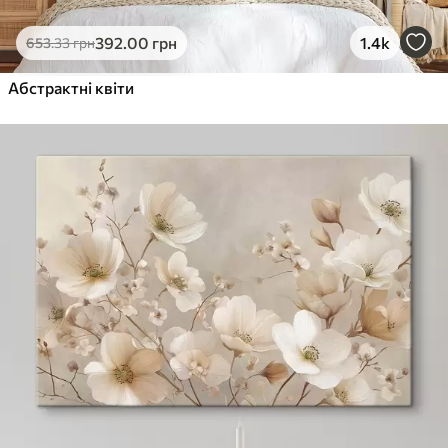
392
.00
грн
1.4k
653
.33
грн
Абстрактні квіти