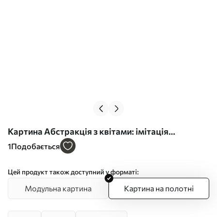
Картина Абстракція з квітами: імітація
живопису Арт. s49077
1
Подобається
Цей продукт також доступний у форматі:
Модульна картина
Картина на полотні