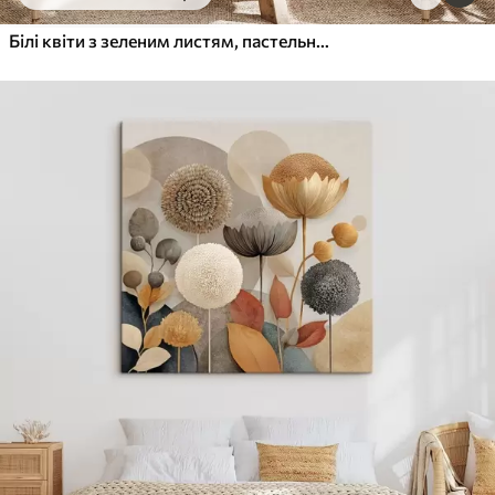
Від
455
.00
грн
✓
Яскраві, насичені кольори
Білі квіти з зеленим листям, пастельний фон
✓
Стійкість до вицвітання
✓
Безпечне чорнило без запаху
✓
Поверхня з текстурою полотна
✓
Екологічний матеріал