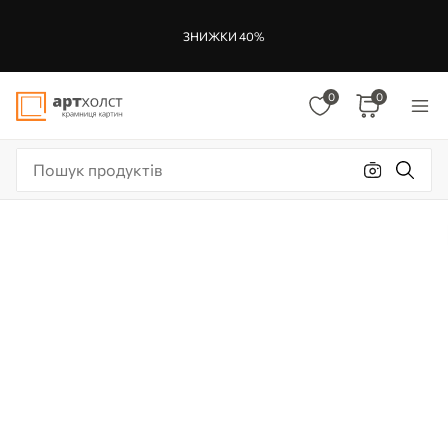
ЗНИЖКИ 40%
0
0