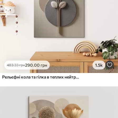
290
.00
грн
1.5k
483
.33
грн
Рельєфні кола та гілка в теплих нейтральних тонах