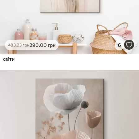
290
.00
грн
6
483
.33
грн
квіти