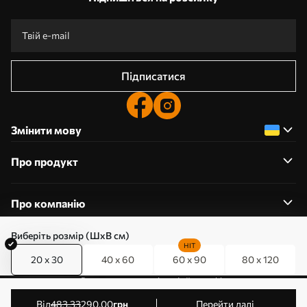
Підписатися
Змінити мову
Про продукт
Про компанію
Виберіть розмір (ШхВ см)
HIT
20 x 30
40 x 60
60 x 90
80 x 120
0800357223
Редагування дозволів на файли cookie
© 2011-2026 Art-holst. Усі права захищені. Власник:
від
483
.33
290
.00
грн
Перейти далі