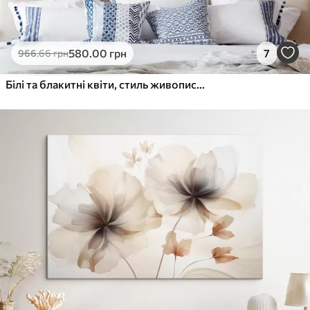
580
.00
грн
7
966
.66
грн
Білі та блакитні квіти, стиль живопису з фактурними мазками