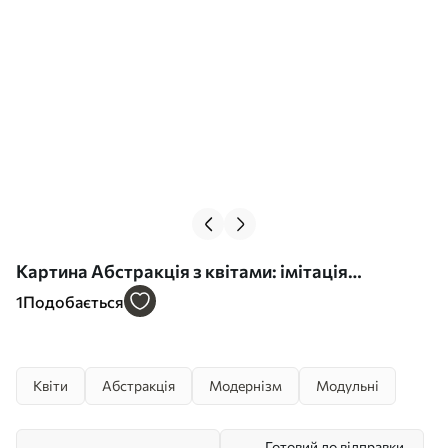
Картина Абстракція з квітами: імітація
живопису Арт. m30452
1
Подобається
Квіти
Абстракція
Модернізм
Модульні
Готовий до відправки