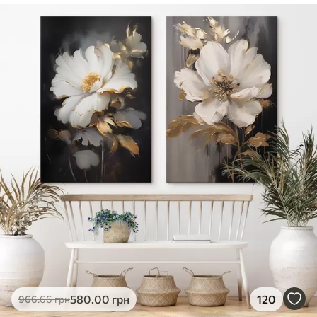
✓
Безпечне чорнило без запаху
✓
Поверхня з текстурою полотна
✓
Екологічний матеріал
580
.00
грн
120
966
.66
грн