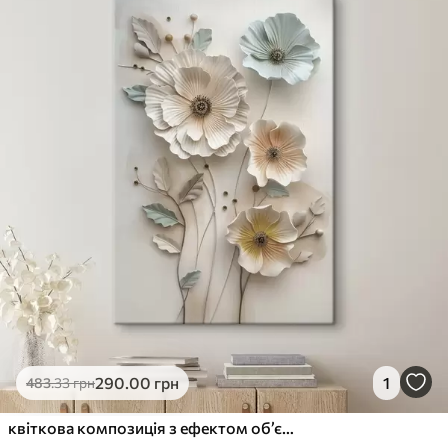
290
.00
грн
1
483
.33
грн
квіткова композиція з ефектом об’ємності