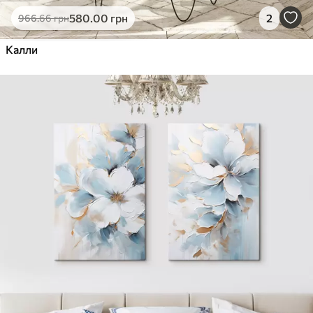
580
.00
грн
2
966
.66
грн
Калли