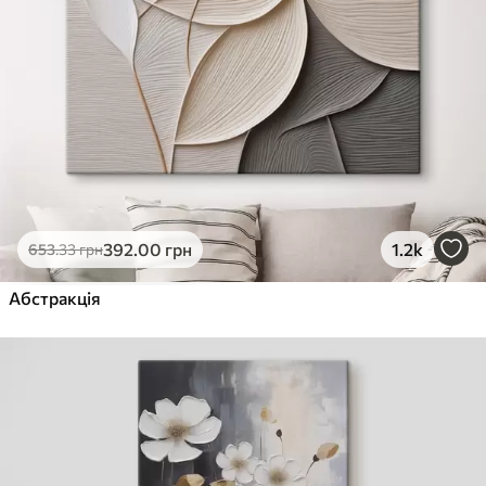
392
.00
грн
1.2k
653
.33
грн
Абстракція