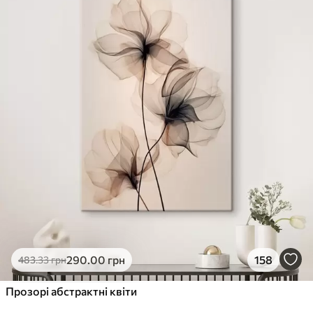
✓
Стійкість до вицвітання
✓
Безпечне чорнило без запаху
✗
Поверхня з текстурою полотна
✗
Екологічний матеріал
Преміум
Від
726
.00
грн
✓
Яскраві, насичені кольори
✓
Стійкість до вицвітання
✓
Безпечне чорнило без запаху
✓
Поверхня з текстурою полотна
✗
Екологічний матеріал
Еко-Преміум
290
.00
грн
158
483
.33
грн
Від
910
.00
грн
✓
Прозорі абстрактні квіти
Яскраві, насичені кольори
✓
Стійкість до вицвітання