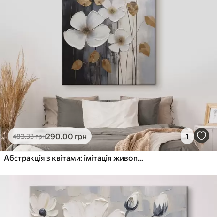
290
.00
грн
1
483
.33
грн
Абстракція з квітами: імітація живопису