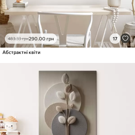
290
.00
грн
17
483
.33
грн
Абстрактні квіти