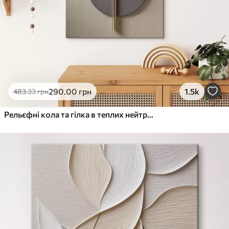
290
.00
грн
1.5k
483
.33
грн
Рельєфні кола та гілка в теплих нейтральних тонах