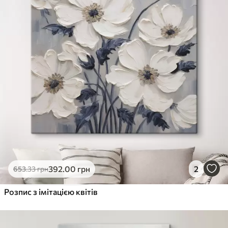
392
.00
грн
2
653
.33
грн
Розпис з імітацією квітів