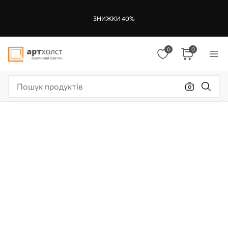
ЗНИЖКИ 40%
0
0