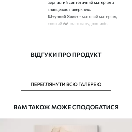
зернистий синтетичний матеріал з
глянцевою поверхнею.
Штучний Холст
- матовий матеріал,
схожий на полотна художників.
Еко-Холст
- високоякісне полотно зі
100% бавовни.
Автор
ART-HOLST
ВІДГУКИ ПРО ПРОДУКТ
Номер артикулу
m30452
Додатково
Можна додати лакове покриття.
ПЕРЕГЛЯНУТИ ВСЮ ГАЛЕРЕЮ
Доступні матеріали
ВАМ ТАКОЖ МОЖЕ СПОДОБАТИСЯ
Стандарт
Від
580
.00
грн
✓
Яскраві, насичені кольори