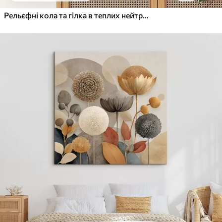
Рельєфні кола та гілка в теплих нейтральних тонах