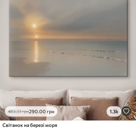
290
.00
грн
1.3k
483
.33
грн
Світанок на березі моря