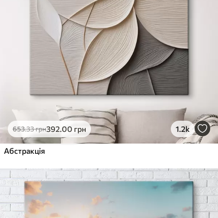
392
.00
грн
1.2k
653
.33
грн
Абстракція