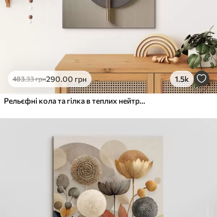
290
.00
грн
1.5k
483
.33
грн
Рельєфні кола та гілка в теплих нейтральних тонах