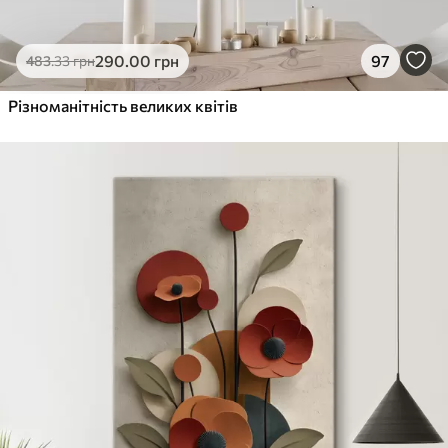
290
.00
грн
97
483
.33
грн
Різноманітність великих квітів