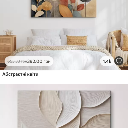
392
.00
грн
1.4k
653
.33
грн
Абстрактні квіти