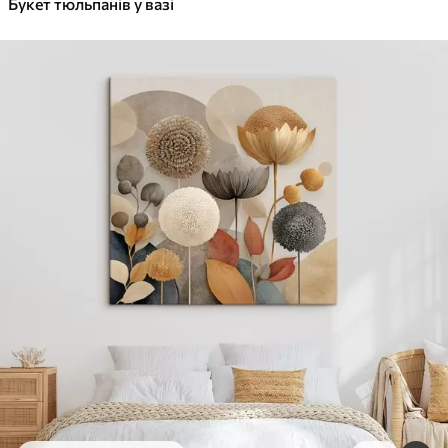
Букет тюльпанів у вазі
✓
Безпечне чорнило без запаху
✓
Поверхня з текстурою полотна
✓
Екологічний матеріал