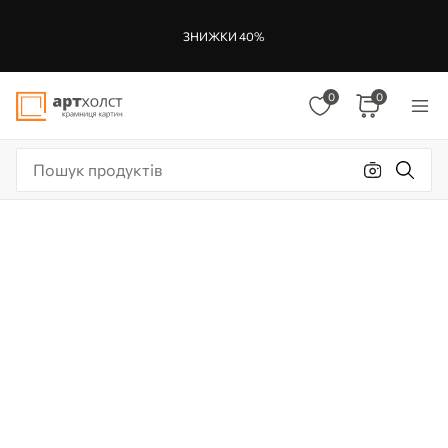
ЗНИЖКИ 40%
0
0