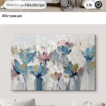
784
.00
грн
1.1k
1306
.66
грн
Абстракція