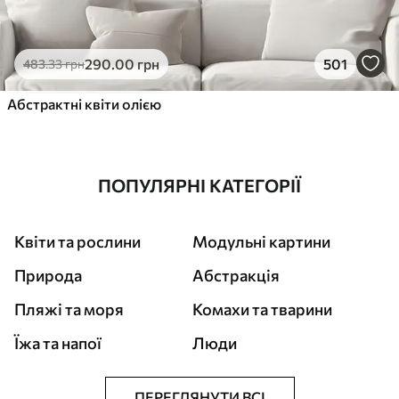
290
.00
грн
501
483
.33
грн
Абстрактні квіти олією
ПОПУЛЯРНІ КАТЕГОРІЇ
Квіти та рослини
Модульні картини
Природа
Абстракція
Пляжі та моря
Комахи та тварини
Їжа та напої
Люди
ПЕРЕГЛЯНУТИ ВСІ