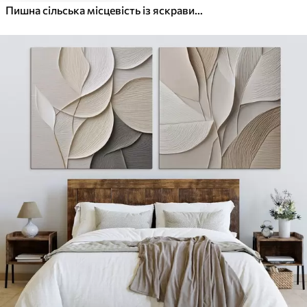
Пишна сільська місцевість із яскравим лугом диких квітів, наповненим різнокольоровими квітами під хмарним небом