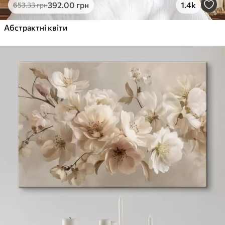
392
.00
грн
1.4k
653
.33
грн
Абстрактні квіти