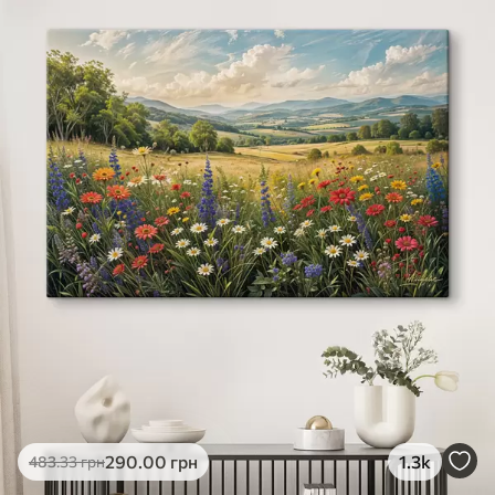
290
.00
грн
1.3k
483
.33
грн