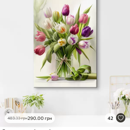
✓
Стійкість до вицвітання
✓
Безпечне чорнило без запаху
✗
Поверхня з текстурою полотна
✗
Екологічний матеріал
Преміум
Від
363
.00
грн
✓
Яскраві, насичені кольори
✓
Стійкість до вицвітання
✓
Безпечне чорнило без запаху
✓
Поверхня з текстурою полотна
✗
Екологічний матеріал
Еко-Преміум
Від
455
.00
грн
290
.00
грн
42
483
.33
грн
✓
Яскраві, насичені кольори
✓
Стійкість до вицвітання