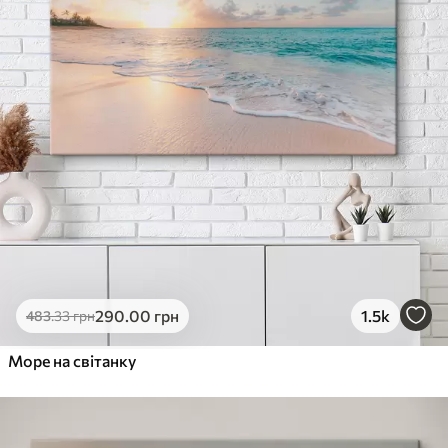
290
.00
грн
1.5k
483
.33
грн
Море на світанку