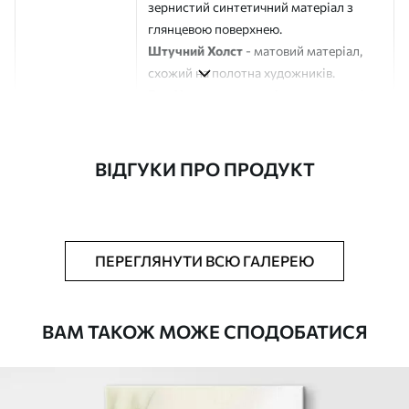
зернистий синтетичний матеріал з
глянцевою поверхнею.
Штучний Холст
- матовий матеріал,
схожий на полотна художників.
Еко-Холст
- високоякісне полотно зі
100% бавовни.
Автор
ART-HOLST
ВІДГУКИ ПРО ПРОДУКТ
Номер артикулу
s47912
Додатково
Можна додати лакове покриття.
ПЕРЕГЛЯНУТИ ВСЮ ГАЛЕРЕЮ
Доступні матеріали
ВАМ ТАКОЖ МОЖЕ СПОДОБАТИСЯ
Стандарт
Від
290
.00
грн
✓
Яскраві, насичені кольори