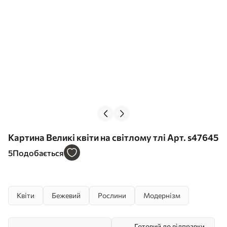
Картина Великі квіти на світлому тлі Арт. s47645
5
Подобається
Квіти
Бежевий
Рослини
Модернізм
Готовий до відправки