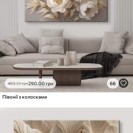
290
.00
грн
66
483
.33
грн
Півонії з колосками