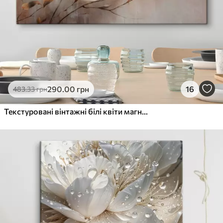
290
.00
грн
16
483
.33
грн
Текстуровані вінтажні білі квіти магнолії на гілках на світло-коричневому тлі