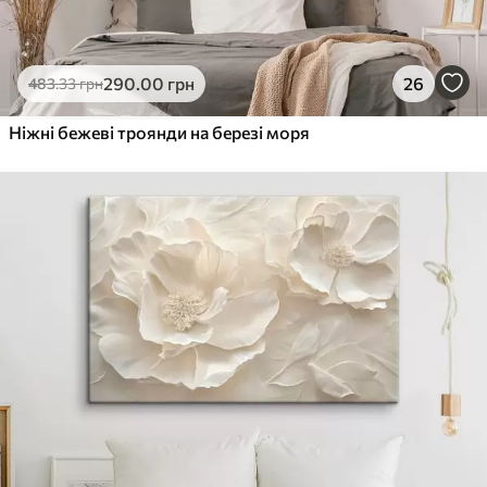
290
.00
грн
26
483
.33
грн
Ніжні бежеві троянди на березі моря