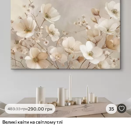
✓
Стійкість до вицвітання
✓
Безпечне чорнило без запаху
✗
Поверхня з текстурою полотна
✗
Екологічний матеріал
Преміум
Від
363
.00
грн
✓
Яскраві, насичені кольори
✓
Стійкість до вицвітання
✓
Безпечне чорнило без запаху
✓
Поверхня з текстурою полотна
✗
Екологічний матеріал
Еко-Преміум
290
.00
грн
35
483
.33
грн
Від
455
.00
грн
✓
Великі квіти на світлому тлі
Яскраві, насичені кольори
✓
Стійкість до вицвітання