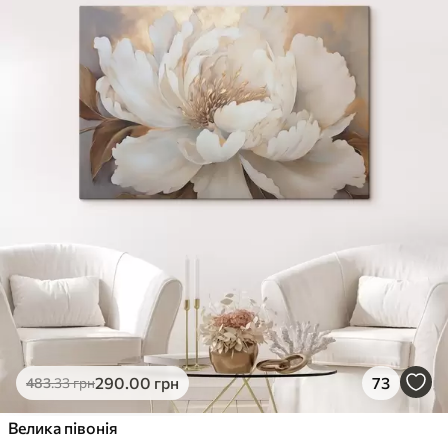
290
.00
грн
73
483
.33
грн
Велика півонія