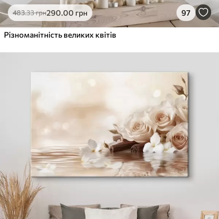
290
.00
грн
97
483
.33
грн
Різноманітність великих квітів