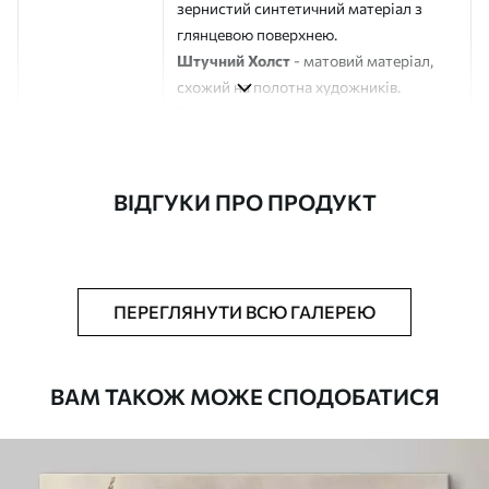
зернистий синтетичний матеріал з
глянцевою поверхнею.
Штучний Холст
- матовий матеріал,
схожий на полотна художників.
Еко-Холст
- високоякісне полотно зі
100% бавовни.
Автор
ART-HOLST
ВІДГУКИ ПРО ПРОДУКТ
Номер артикулу
s47645
Додатково
Можна додати лакове покриття.
ПЕРЕГЛЯНУТИ ВСЮ ГАЛЕРЕЮ
Доступні матеріали
ВАМ ТАКОЖ МОЖЕ СПОДОБАТИСЯ
Стандарт
Від
290
.00
грн
✓
Яскраві, насичені кольори