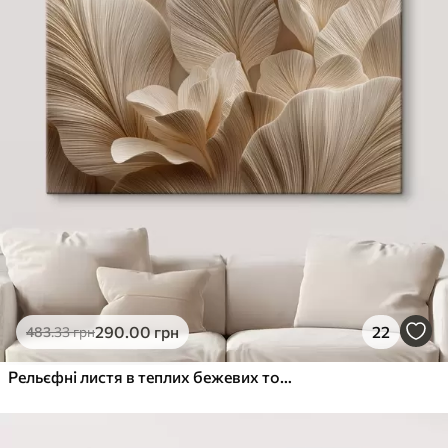
290
.00
грн
22
483
.33
грн
Рельєфні листя в теплих бежевих тонах