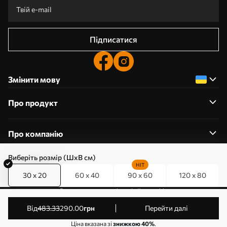
Підписатися
Змінити мову
Про продукт
Про компанію
Виберіть розмір (ШхВ см)
HIT
30 x 20
60 x 40
90 x 60
120 x 80
0800357223
Редагування дозволів на файли cookie
© 2011-2026 Art-holst. Усі права захищені. Власник:
від
483
.33
290
.00
грн
Перейти далі
ТОВ “КЛЄВЄР”. Код ЄДРПОУ: 31780602.
Ціна вказана зі
знижкою 40%
.