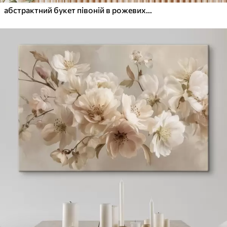
абстрактний букет півоній в рожевих тонах