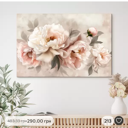
✓
Безпечне чорнило без запаху
✓
Поверхня з текстурою полотна
✓
Екологічний матеріал
290
.00
грн
213
483
.33
грн