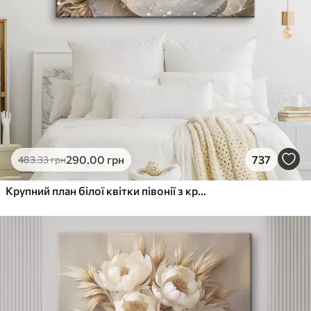
290
.00
грн
737
483
.33
грн
Крупний план білої квітки півонії з крапельками води на пелюстках на розмитому фоні