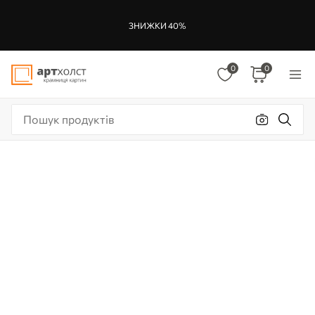
ЗНИЖКИ 40%
0
0