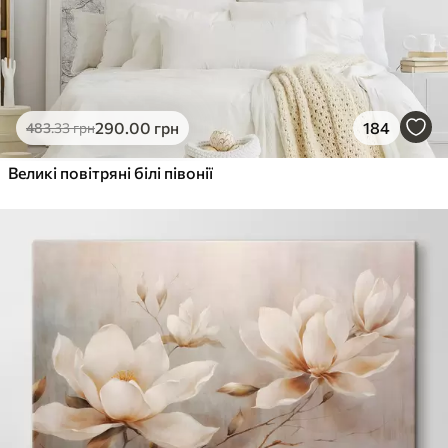
290
.00
грн
184
483
.33
грн
Великі повітряні білі півонії