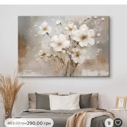
290
.00
грн
9
483
.33
грн