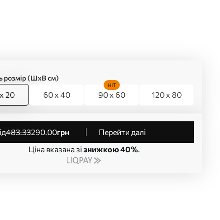
ь розмір (ШхВ см)
HIT
x 20
60 x 40
90 x 60
120 x 80
від
483
.33
290
.00
грн
Перейти далі
Ціна вказана зі
знижкою 40%
.