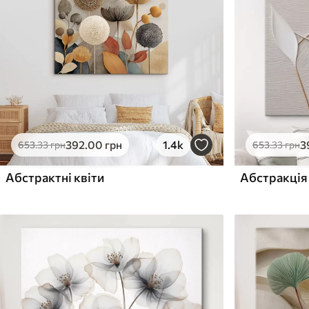
Поверхня з текстурою
Поверхня з текстуро
✗
✓
полотна
полотна
✗
✗
Екологічний матеріал
Екологічний матеріа
392
.00
грн
1.4k
3
653
.33
грн
653
.33
грн
Абстрактні квіти
Абстракція