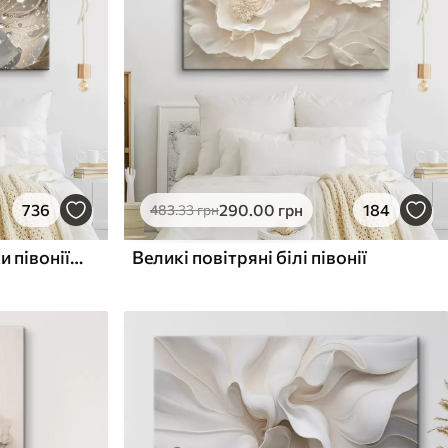
736
290
.00
грн
184
483
.33
грн
Крупний план білої квітки півонії з крапельками води на пелюстках на розмитому фоні
Великі повітряні білі півонії