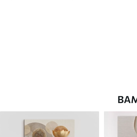
глянцевою поверхнею.
Штучний Холст
- матовий
Еко-Холст
- високоякісне
Автор
ART-HOLST
Номер артикулу
s45065
Додатково
Можна додати лакове пок
Доступні матеріали
ВА
Стандарт
Преміум
Від
290
.00
грн
Від
363
.00
грн
✓
✓
Яскраві, насичені кольори
Яскраві, насичені ко
✓
✓
Стійкість до вицвітання
Стійкість до вицвіта
✓
✓
Безпечне чорнило без запаху
Безпечне чорнило бе