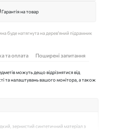
Гарантія на товар
на буде натягнута на дерев'яний підрамник
а та оплата
Поширені запитання
дметів можуть дещо відрізнятися від
сті та налаштувань вашого монітора, а також
адкий, зернистий синтетичний матеріал з