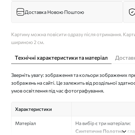
Доставка Новою Поштою
Картину можна повісити одразу після отримання. Карти
шириною 2 см.
Технічні характеристики та матеріал
Доставк
Зверніть увагу: зображення та кольори зображених пре
зображень на сайті. Це залежить від роздільної здатно
умов освітлення під час фотографування.
Характеристики
Матеріал
На вибір є три матеріали:
Синтетичне Полотно
- гл