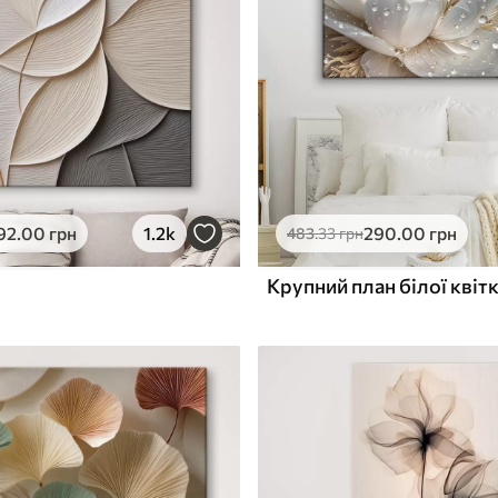
ю
Поверхня з текстурою
✓
полотна
✓
л
Екологічний матеріал
92
.00
грн
1.2k
290
.00
грн
483
.33
грн