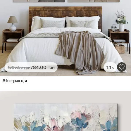
784
.00
грн
1.1k
1306
.66
грн
Абстракція