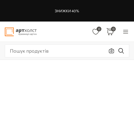
ЗНИЖКИ 40%
0
0