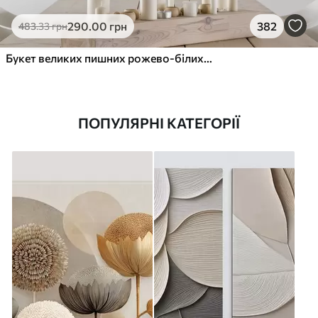
290
.00
грн
382
483
.33
грн
Букет великих пишних рожево-білих квітів півонії із зеленим листям на м’якому розмитому фоні
ПОПУЛЯРНІ КАТЕГОРІЇ