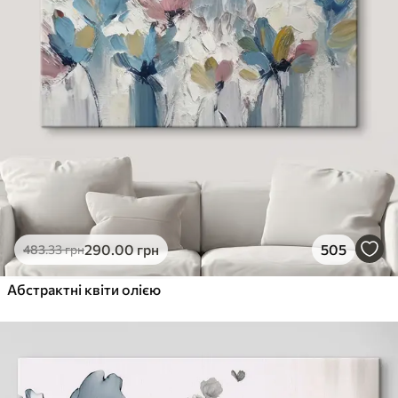
290
.00
грн
505
483
.33
грн
Абстрактні квіти олією