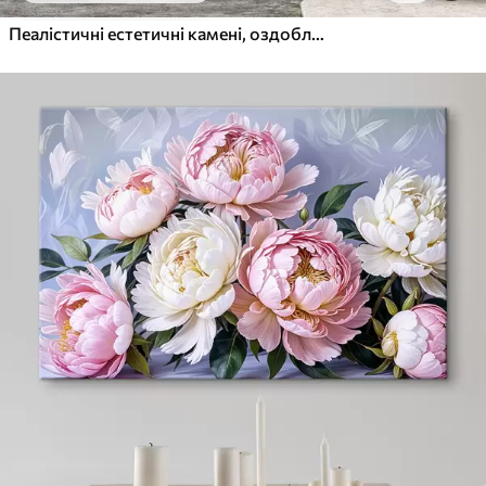
Пеалістичні естетичні камені, оздоблення будинку, природне освітлення