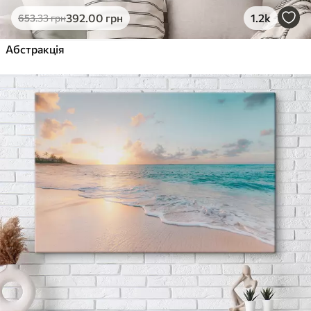
392
.00
грн
1.2k
653
.33
грн
Абстракція