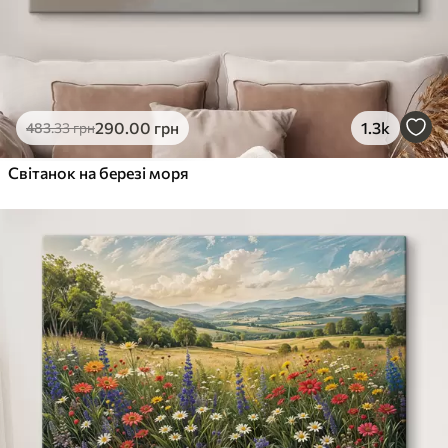
290
.00
грн
1.3k
483
.33
грн
Світанок на березі моря