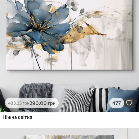
290
.00
грн
477
483
.33
грн
Ніжна квітка