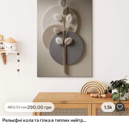
✓
Стійкість до вицвітання
✓
Безпечне чорнило без запаху
✗
Поверхня з текстурою полотна
✗
Екологічний матеріал
Преміум
Від
363
.00
грн
✓
Яскраві, насичені кольори
✓
Стійкість до вицвітання
✓
Безпечне чорнило без запаху
✓
Поверхня з текстурою полотна
✗
Екологічний матеріал
Еко-Преміум
290
.00
грн
1.5k
483
.33
грн
Від
455
.00
грн
✓
Яскраві, насичені кольори
Рельєфні кола та гілка в теплих нейтральних тонах
✓
Стійкість до вицвітання