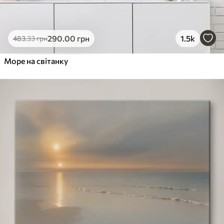
290
.00
грн
1.5k
483
.33
грн
Море на світанку