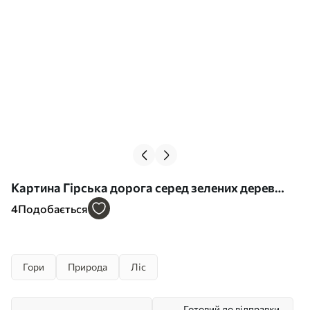
Картина Гірська дорога серед зелених дерев
Арт. s45525
4
Подобається
Гори
Природа
Ліс
Готовий до відправки