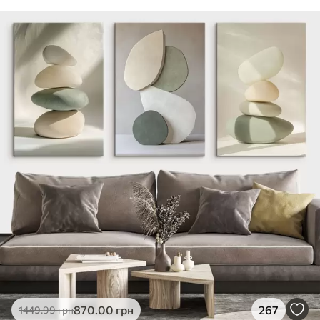
870
.00
грн
267
1449
.99
грн