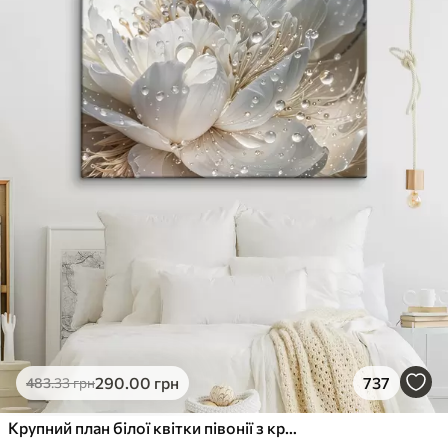
290
.00
грн
737
483
.33
грн
Крупний план білої квітки півонії з крапельками води на пелюстках на розмитому фоні