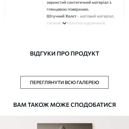
зернистий синтетичний матеріал з
глянцевою поверхнею.
Штучний Холст
- матовий матеріал,
схожий на полотна художників.
Еко-Холст
- високоякісне полотно зі
100% бавовни.
Автор
ART-HOLST
ВІДГУКИ ПРО ПРОДУКТ
Номер артикулу
s45525
Додатково
Можна додати лакове покриття.
ПЕРЕГЛЯНУТИ ВСЮ ГАЛЕРЕЮ
Доступні матеріали
ВАМ ТАКОЖ МОЖЕ СПОДОБАТИСЯ
Стандарт
Від
290
.00
грн
✓
Яскраві, насичені кольори