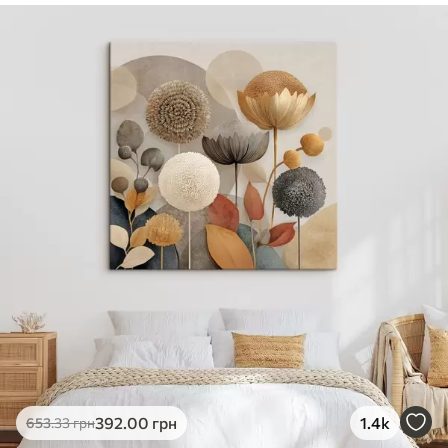
✓
Безпечне чорнило без запаху
✓
Поверхня з текстурою полотна
✓
Екологічний матеріал
392
.00
грн
1.4k
653
.33
грн