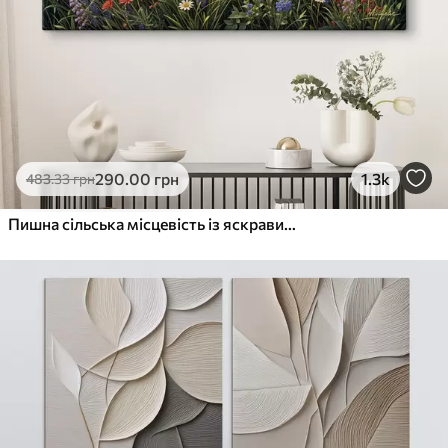
290
.00
грн
1.3k
483
.33
грн
Пишна сільська місцевість із яскравим лугом диких квітів, наповненим різнокольоровими квітами під хмарним небом