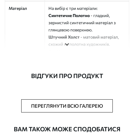
Матеріал
На вибір є три матеріали:
Синтетичне Полотно
- гладкий,
зернистий синтетичний матеріал з
глянцевою поверхнею.
Штучний Холст
- матовий матеріал,
схожий на полотна художників.
Еко-Холст
- високоякісне полотно зі
100% бавовни.
Автор
ART-HOLST
ВІДГУКИ ПРО ПРОДУКТ
Номер артикулу
s43589
Додатково
Можна додати лакове покриття.
ПЕРЕГЛЯНУТИ ВСЮ ГАЛЕРЕЮ
Доступні матеріали
ВАМ ТАКОЖ МОЖЕ СПОДОБАТИСЯ