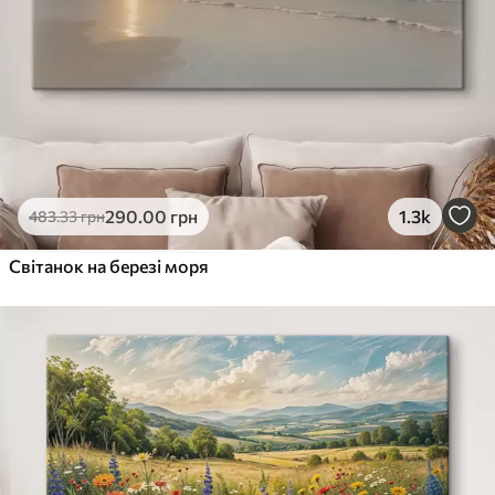
290
.00
грн
1.3k
483
.33
грн
Світанок на березі моря