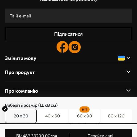
Підписатися
Змінити мову
Про продукт
Про компанію
Виберіть розмір (ШхВ см)
HIT
20 x 30
40 x 60
60 x 90
80 x 120
0800357223
Редагування дозволів на файли cookie
© 2011-2026 Art-holst. Усі права захищені. Власник:
від
483
.33
290
.00
грн
Перейти далі