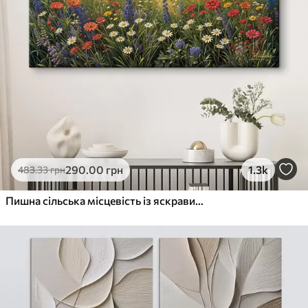
290
.00
грн
1.3k
483
.33
грн
Пишна сільська місцевість із яскравим лугом диких квітів, наповненим різнокольоровими квітами під хмарним небом