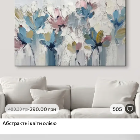
290
.00
грн
505
483
.33
грн
Абстрактні квіти олією