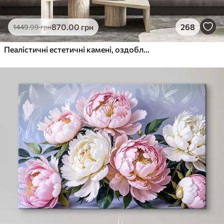
870
.00
грн
268
1449
.99
грн
Пеалістичні естетичні камені, оздоблення будинку, природне освітлення