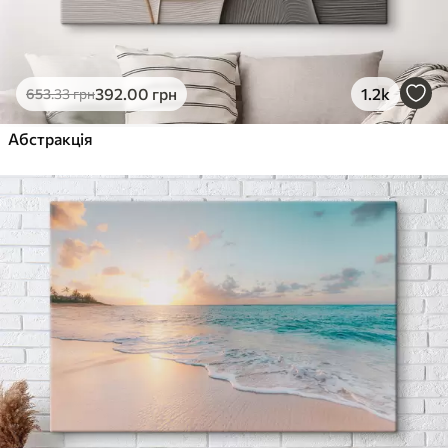
392
.00
грн
1.2k
653
.33
грн
Абстракція