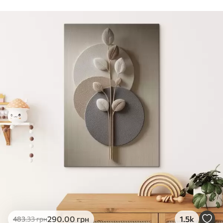
Стандарт
Від
290
.00
грн
✓
Яскраві, насичені кольори
✓
Стійкість до вицвітання
✓
Безпечне чорнило без запаху
✗
Поверхня з текстурою полотна
✗
Екологічний матеріал
Преміум
Від
363
.00
грн
✓
Яскраві, насичені кольори
✓
Стійкість до вицвітання
✓
Безпечне чорнило без запаху
✓
Поверхня з текстурою полотна
✗
Екологічний матеріал
Еко-Преміум
290
.00
грн
1.5k
483
.33
грн