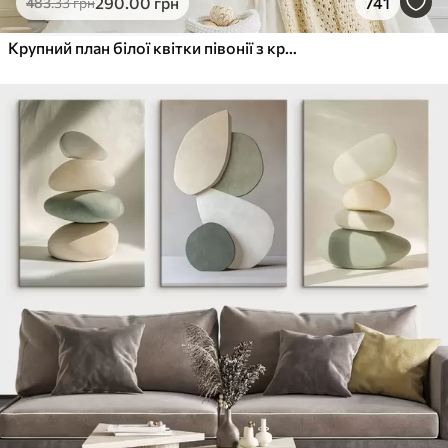
290
.00
грн
741
483
.33
грн
Крупний план білої квітки півонії з крапельками води на пелюстках на розмитому фоні