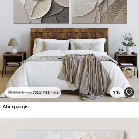
784
.00
грн
1.1k
1306
.66
грн
Абстракція