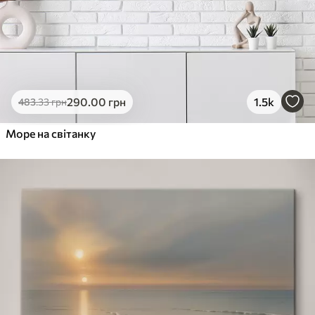
290
.00
грн
1.5k
483
.33
грн
Море на світанку