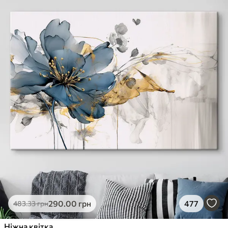
290
.00
грн
477
483
.33
грн
Ніжна квітка