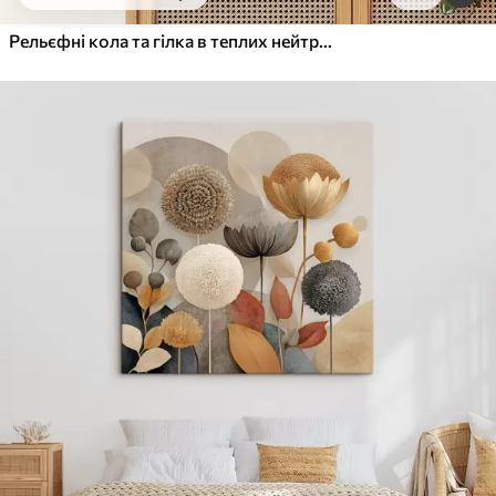
Від
455
.00
грн
✓
Яскраві, насичені кольори
Рельєфні кола та гілка в теплих нейтральних тонах
✓
Стійкість до вицвітання
✓
Безпечне чорнило без запаху
✓
Поверхня з текстурою полотна
✓
Екологічний матеріал