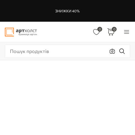
ЗНИЖКИ 40%
0
0