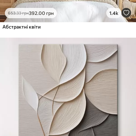
392
.00
грн
1.4k
653
.33
грн
Абстрактні квіти