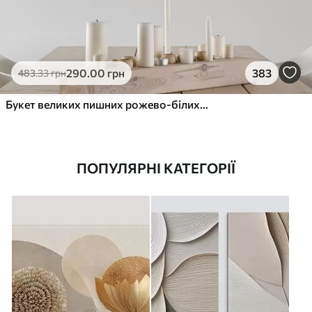
290
.00
грн
383
483
.33
грн
Букет великих пишних рожево-білих квітів півонії із зеленим листям на м’якому розмитому фоні
ПОПУЛЯРНІ КАТЕГОРІЇ