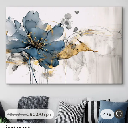
290
.00
грн
476
483
.33
грн
Ніжна квітка