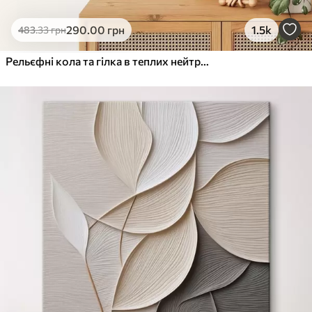
290
.00
грн
1.5k
483
.33
грн
Рельєфні кола та гілка в теплих нейтральних тонах