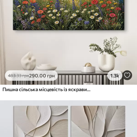
290
.00
грн
1.3k
483
.33
грн
Пишна сільська місцевість із яскравим лугом диких квітів, наповненим різнокольоровими квітами під хмарним небом