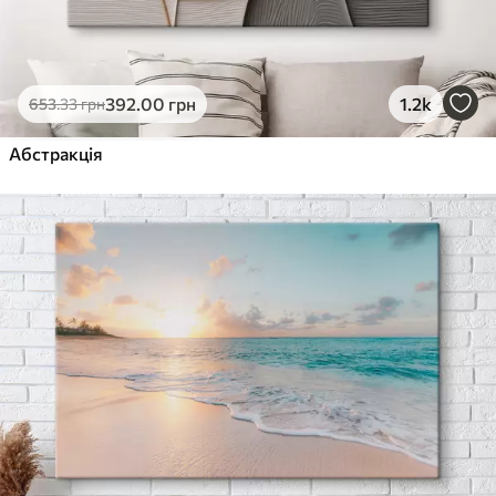
392
.00
грн
1.2k
653
.33
грн
Абстракція