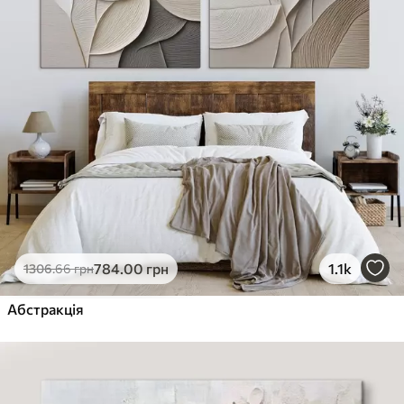
784
.00
грн
1.1k
1306
.66
грн
Абстракція