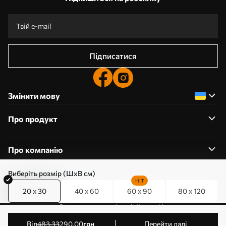
Підписатися
Змінити мову
Про продукт
Про компанію
Виберіть розмір (ШхВ см)
HIT
20 x 30
40 x 60
60 x 90
80 x 120
0800357223
Редагування дозволів на файли cookie
© 2011-2026 Art-holst. Усі права захищені. Власник:
від
483
.33
290
.00
грн
Перейти далі