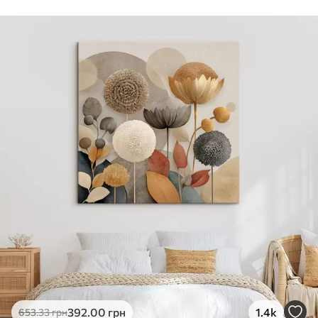
Стандарт
Від
290
.00
грн
✓
Яскраві, насичені кольори
✓
Стійкість до вицвітання
✓
Безпечне чорнило без запаху
✗
Поверхня з текстурою полотна
✗
Екологічний матеріал
Преміум
Від
363
.00
грн
✓
Яскраві, насичені кольори
✓
Стійкість до вицвітання
✓
Безпечне чорнило без запаху
✓
Поверхня з текстурою полотна
✗
Екологічний матеріал
Еко-Преміум
392
.00
грн
1.4k
653
.33
грн