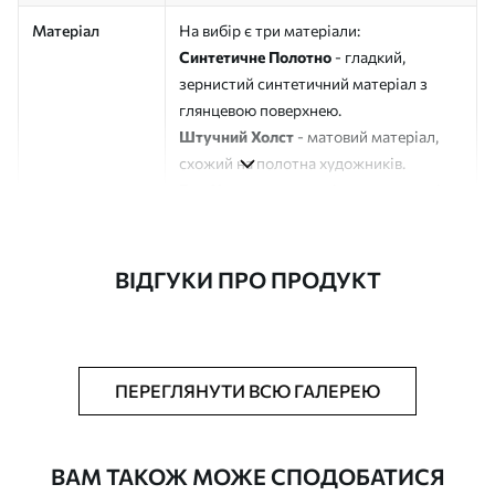
Матеріал
На вибір є три матеріали:
Синтетичне Полотно
- гладкий,
зернистий синтетичний матеріал з
глянцевою поверхнею.
Штучний Холст
- матовий матеріал,
схожий на полотна художників.
Еко-Холст
- високоякісне полотно зі
100% бавовни.
Автор
ART-HOLST
ВІДГУКИ ПРО ПРОДУКТ
Номер артикулу
s45378
Додатково
Можна додати лакове покриття.
ПЕРЕГЛЯНУТИ ВСЮ ГАЛЕРЕЮ
Доступні матеріали
ВАМ ТАКОЖ МОЖЕ СПОДОБАТИСЯ