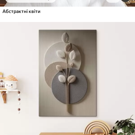
Від
455
.00
грн
✓
Абстрактні квіти
Яскраві, насичені кольори
✓
Стійкість до вицвітання
✓
Безпечне чорнило без запаху
✓
Поверхня з текстурою полотна
✓
Екологічний матеріал