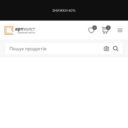
ЗНИЖКИ 40%
0
0