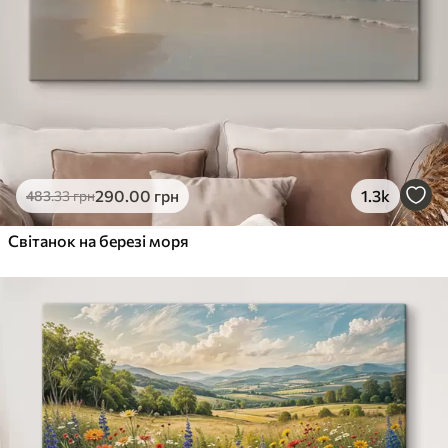
290
.00
грн
1.3k
483
.33
грн
Світанок на березі моря