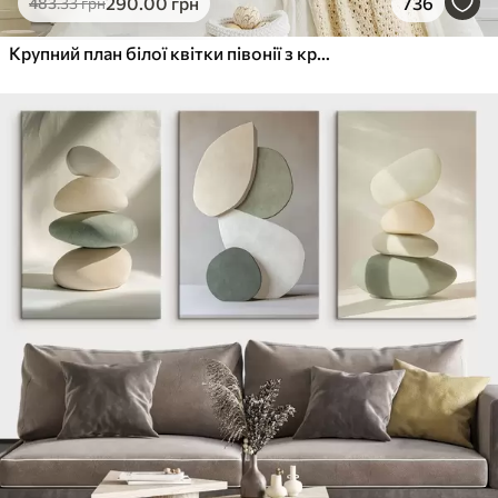
290
.00
грн
736
483
.33
грн
Крупний план білої квітки півонії з крапельками води на пелюстках на розмитому фоні