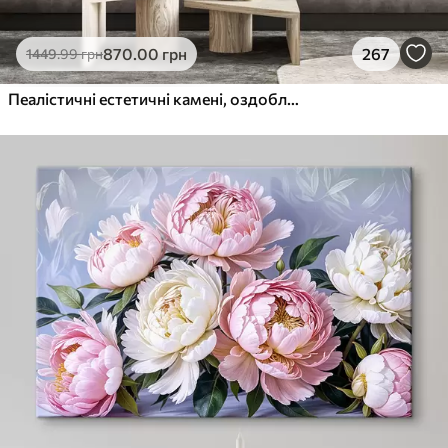
870
.00
грн
267
1449
.99
грн
Пеалістичні естетичні камені, оздоблення будинку, природне освітлення