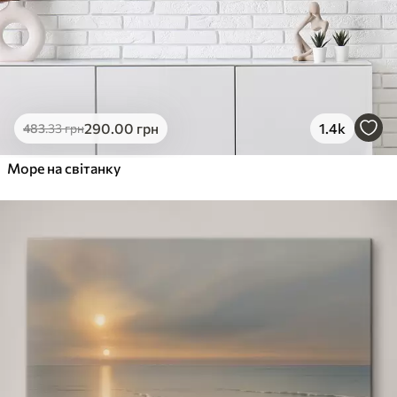
290
.00
грн
1.4k
483
.33
грн
Море на світанку