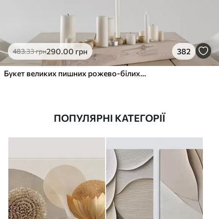
290
.00
грн
382
483
.33
грн
Букет великих пишних рожево-білих квітів півонії із зеленим листям на м’якому розмитому фоні
ПОПУЛЯРНІ КАТЕГОРІЇ