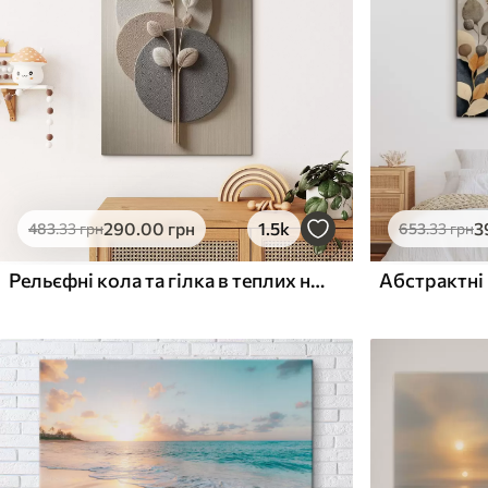
Поверхня з текстурою
Поверхня з текстуро
✗
✓
полотна
полотна
✗
✗
Екологічний матеріал
Екологічний матеріа
290
.00
грн
1.5k
3
483
.33
грн
653
.33
грн
Рельєфні кола та гілка в теплих нейтральних тонах
Абстрактні 