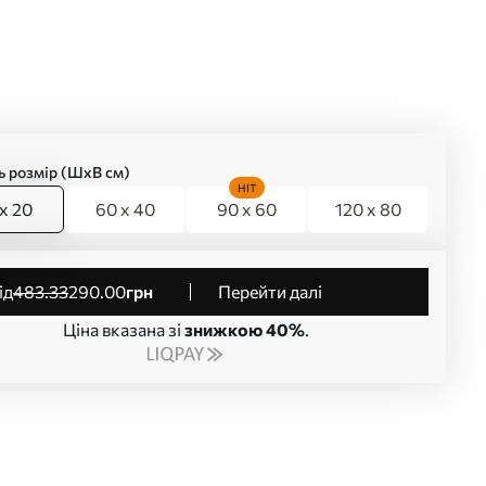
ь розмір (ШхВ см)
HIT
x 20
60 x 40
90 x 60
120 x 80
від
483
.33
290
.00
грн
Перейти далі
Ціна вказана зі
знижкою 40%
.