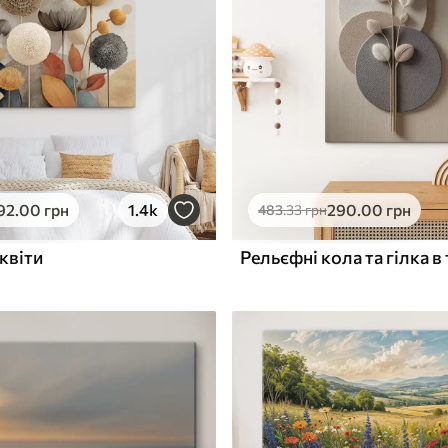
ю
Поверхня з текстурою
✓
полотна
✓
л
Екологічний матеріал
92
.00
грн
1.4k
290
.00
грн
483
.33
грн
квіти