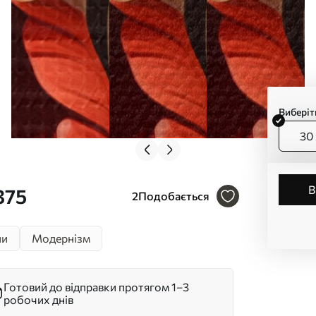
Виберіт
30 
375
2
Подобається
ни
Модернізм
Готовий до відправки протягом 1–3
робочих днів