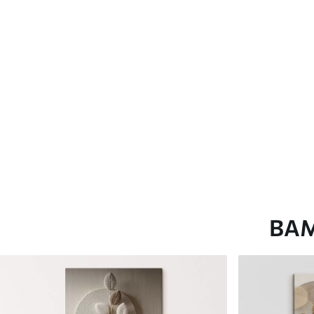
глянцевою поверхнею.
Штучний Холст
- матовий
Еко-Холст
- високоякісне
Автор
ART-HOLST
Номер артикулу
s44375
Додатково
Можна додати лакове пок
Доступні матеріали
ВА
Стандарт
Преміум
Від
290
.00
грн
Від
363
.00
грн
✓
✓
Яскраві, насичені кольори
Яскраві, насичені ко
✓
✓
Стійкість до вицвітання
Стійкість до вицвіта
✓
✓
Безпечне чорнило без запаху
Безпечне чорнило бе