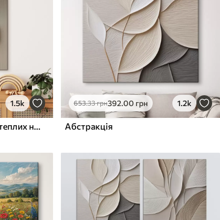
1.5k
392
.00
грн
1.2k
653
.33
грн
Рельєфні кола та гілка в теплих нейтральних тонах
Абстракція