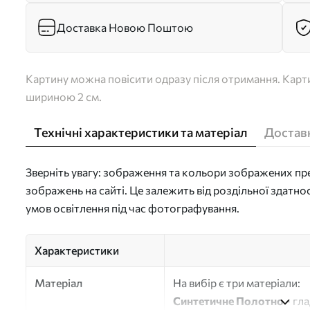
Доставка Новою Поштою
Картину можна повісити одразу після отримання. Карти
шириною 2 см.
Технічні характеристики та матеріал
Доставк
Зверніть увагу: зображення та кольори зображених пре
зображень на сайті. Це залежить від роздільної здатно
умов освітлення під час фотографування.
Характеристики
Матеріал
На вибір є три матеріали:
Синтетичне Полотно
- гл