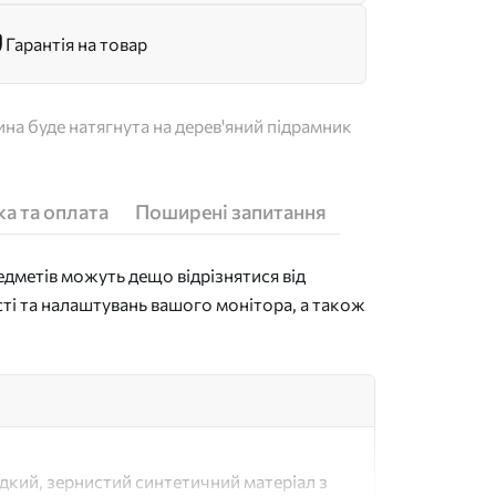
Гарантія на товар
на буде натягнута на дерев'яний підрамник
а та оплата
Поширені запитання
дметів можуть дещо відрізнятися від
сті та налаштувань вашого монітора, а також
адкий, зернистий синтетичний матеріал з